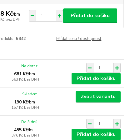
8 Kč
/
bm
Přidat do košíku
 Kč
bez DPH
roduktu:
5842
Hlídat cenu / dostupnost
Na dotaz
681 Kč
/
bm
Přidat do košíku
563 Kč
bez DPH
Skladem
Zvolit variantu
190 Kč
/
bm
157 Kč
bez DPH
Do 3 dnů
455 Kč
/
ks
Přidat do košíku
376 Kč
bez DPH