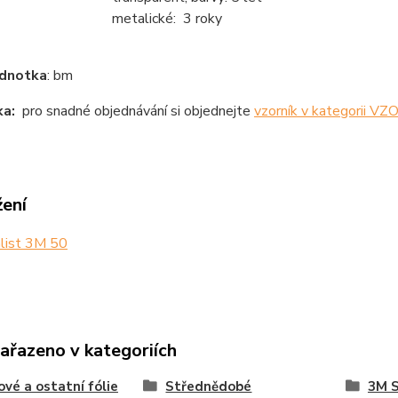
etalické: 3 roky
ednotka
: bm
a:
pro snadné objednávání si objednejte
vzorník v kategorii V
žení
list 3M 50
zařazeno v kategoriích
ové a ostatní fólie
Střednědobé
3M S