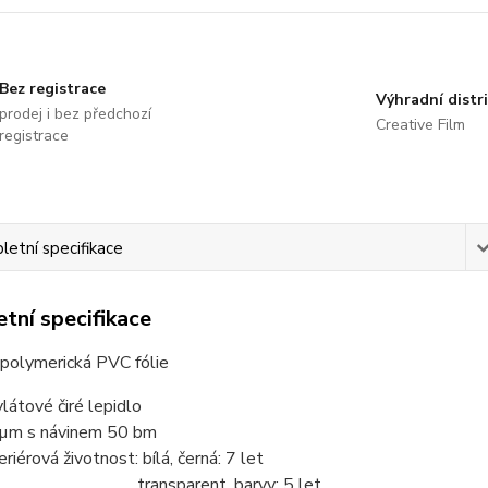
Bez registrace
Výhradní distr
prodej i bez předchozí
Creative Film
registrace
etní specifikace
tní specifikace
 polymerická PVC fólie
ylátové čiré lepidlo
µm s návinem 50 bm
eriérová životnost: bílá, černá: 7 let
ansparent, barvy: 5 let