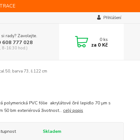
STRACE
Přihlášení
 si rady? Zavolejte.
0
ks
0 608 777 028
za
0 Kč
, 8-16:30 hod.)
al 50, barva 73, š.122 cm
vá polymerická PVC fólie akrylátové čiré lepidlo 70 µm s
m 50 bm exteriérová životnost...
celý popis
tupnost
Skladem