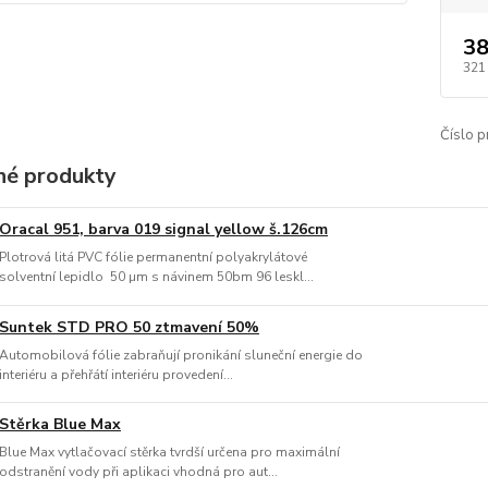
38
321
Číslo p
é produkty
Oracal 951, barva 019 signal yellow š.126cm
Plotrová litá PVC fólie permanentní polyakrylátové
solventní lepidlo 50 µm s návinem 50bm 96 leskl...
Suntek STD PRO 50 ztmavení 50%
Automobilová fólie zabraňují pronikání sluneční energie do
interiéru a přehřátí interiéru provedení...
Stěrka Blue Max
Blue Max vytlačovací stěrka tvrdší určena pro maximální
odstranění vody při aplikaci vhodná pro aut...