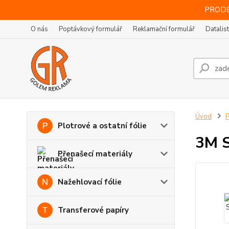
PRODE
O nás
Poptávkový formulář
Reklamační formulář
Datalis
Úvod
P
Plotrové a ostatní fólie
3M S
Přenašecí materiály
Nažehlovací fólie
Transferové papíry