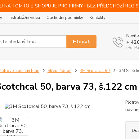
J NA TOMTO E-SHOPU JE PRO FIRMY I BEZ PŘEDCHOZÍ REGI
ty
Instruktážní videa
Obchodní podmínky
Kontakty
Nevíte
Hledat
+ 42
(Po-Pá
lotrové a ostatní fólie
Střednědobé
3M Scotchcal 50
3M Scotchc
cotchcal 50, barva 73, š.122 cm
Plotro
návine
Dos