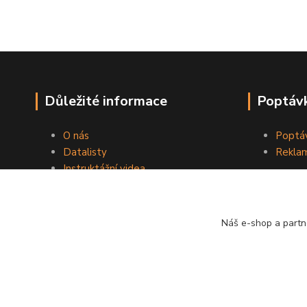
Důležité informace
Poptávk
O nás
Poptáv
Datalisty
Reklam
Instruktážní videa
Kontakty
Obchodní podmínky
Náš e-shop a partn