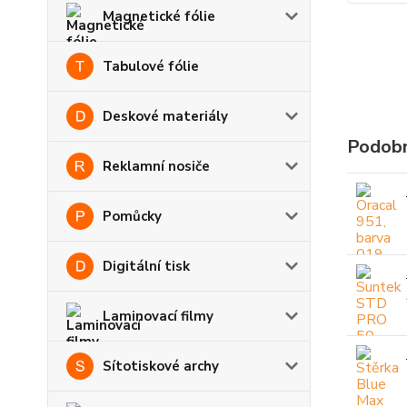
Magnetické fólie
Tabulové fólie
Deskové materiály
Podobn
Reklamní nosiče
Pomůcky
Digitální tisk
Laminovací filmy
Sítotiskové archy