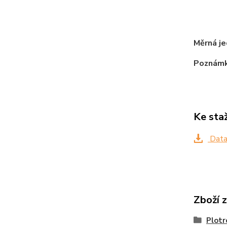
m
Měrná j
Poznámk
Ke sta
Data
Zboží 
Plotr