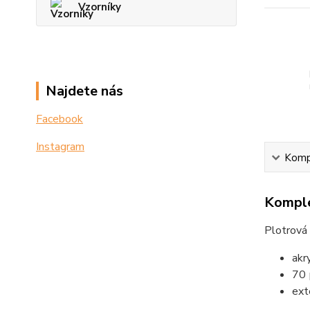
Vzorníky
Najdete nás
Facebook
Instagram
Kompl
Komple
Plotrová
akr
70 
ext
tr