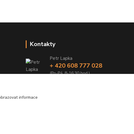
Kontakty
Petr Lapka
+ 420 608 777 028
(Po-Pá, 8-16:30 hod.)
obchod@golemreklama.cz
obrazovat informace