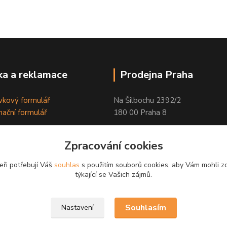
a a reklamace
Prodejna Praha
kový formulář
Na Šilbochu 2392/2
ační formulář
180 00 Praha 8
Otevírací doba:
Zpracování cookies
PO - PÁ 8:00 - 16:30
eři potřebují Váš
souhlas
s použitím souborů cookies, aby Vám mohli z
Odkaz na Google mapu
týkající se Vašich zájmů.
Souhlasím
Nastavení