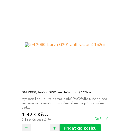
3M 2080, barva G201 anthracite, š.152cm
Vysoce lesklá litá samolepicí PVC fólie určená pro
polepy dopravních prostředků nebo pro náročné
apl...
1 373 Kč
/
bm
Do 3 dnů
1 135 Kč
bez DPH
Přidat do košíku