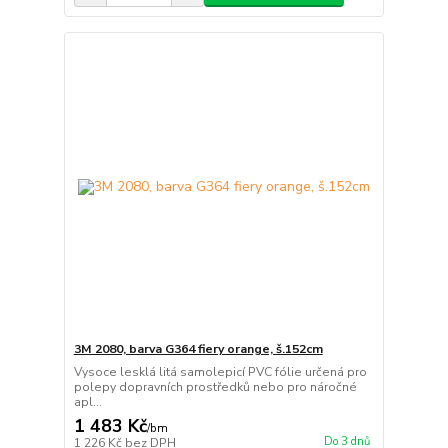
3M 2080, barva G364 fiery orange, š.152cm
Vysoce lesklá litá samolepicí PVC fólie určená pro
polepy dopravních prostředků nebo pro náročné
apl...
1 483 Kč
/
bm
Do 3 dnů
1 226 Kč
bez DPH