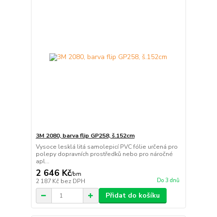
3M 2080, barva flip GP258, š.152cm
Vysoce lesklá litá samolepicí PVC fólie určená pro
polepy dopravních prostředků nebo pro náročné
apl...
2 646 Kč
/
bm
Do 3 dnů
2 187 Kč
bez DPH
Přidat do košíku