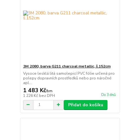
3M 2080, barva G211 charcoal metallic, š.152cm
Vysoce lesklá litá samolepicí PVC fólie určená pro
polepy dopravních prostředků nebo pro náročné
apl...
1 483 Kč
/
bm
Do 3 dnů
1 226 Kč
bez DPH
Přidat do košíku