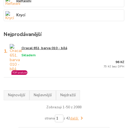
Reflexní
Krycí
Nejprodávanější
Oracal 651, barva 010 - bílá
1.
Skladem
96 Kč
79 Kč bez DPH
TOP produkt
Nejnovější
Nejlevnější
Nejdražší
Zobrazuji 1-50 z 2088
strana
z 42
další