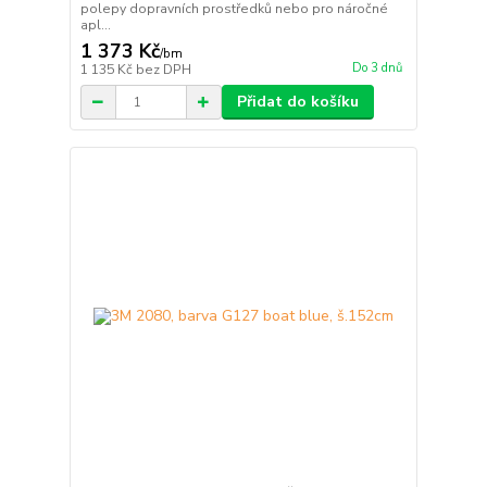
polepy dopravních prostředků nebo pro náročné
apl...
1 373 Kč
/
bm
Do 3 dnů
1 135 Kč
bez DPH
Přidat do košíku