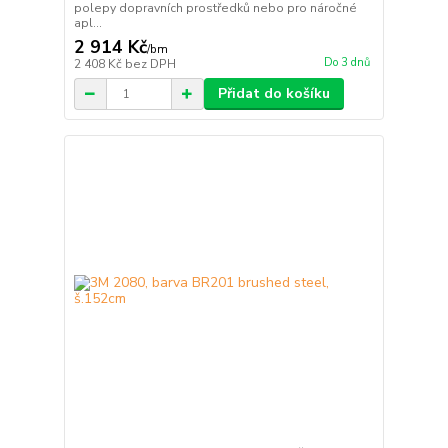
polepy dopravních prostředků nebo pro náročné
apl...
2 914 Kč
/
bm
Do 3 dnů
2 408 Kč
bez DPH
Přidat do košíku