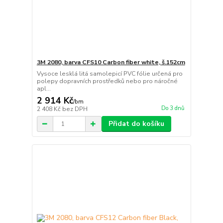
3M 2080, barva CFS10 Carbon fiber white, š.152cm
Vysoce lesklá litá samolepicí PVC fólie určená pro
polepy dopravních prostředků nebo pro náročné
apl...
2 914 Kč
/
bm
Do 3 dnů
2 408 Kč
bez DPH
Přidat do košíku