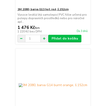
3M 2080, barva G13 hot red, š.152cm
Vysoce lesklá litá samolepicí PVC fólie určená pro
polepy dopravních prostředků nebo pro náročné
apl...
1 476 Kč
/
bm
Do 3 dnů
1 220 Kč
bez DPH
Přidat do košíku