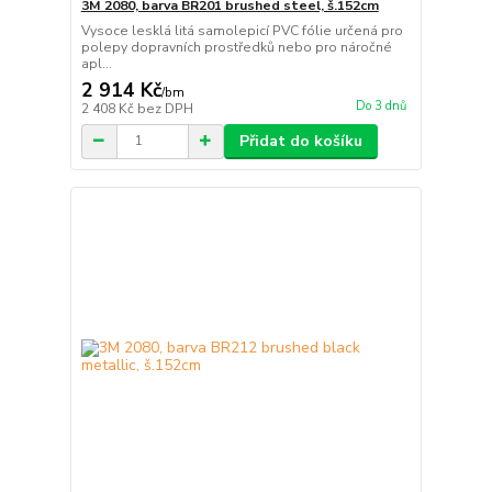
3M 2080, barva BR201 brushed steel, š.152cm
Vysoce lesklá litá samolepicí PVC fólie určená pro
polepy dopravních prostředků nebo pro náročné
apl...
2 914 Kč
/
bm
Do 3 dnů
2 408 Kč
bez DPH
Přidat do košíku