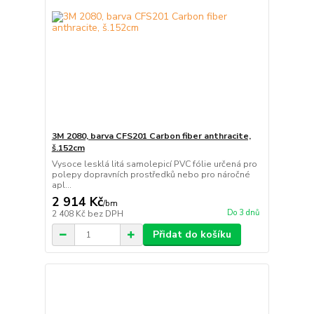
3M 2080, barva CFS201 Carbon fiber anthracite,
š.152cm
Vysoce lesklá litá samolepicí PVC fólie určená pro
polepy dopravních prostředků nebo pro náročné
apl...
2 914 Kč
/
bm
Do 3 dnů
2 408 Kč
bez DPH
Přidat do košíku