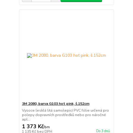
3M 2080, barva G103 hot pink, š.152cm
Vysoce lesklá litá samolepicí PVC fólie určená pro
polepy dopravních prostředků nebo pro náročné
apl...
1 373 Kč
/
bm
Do 3 dnů
1 135 Kč
bez DPH