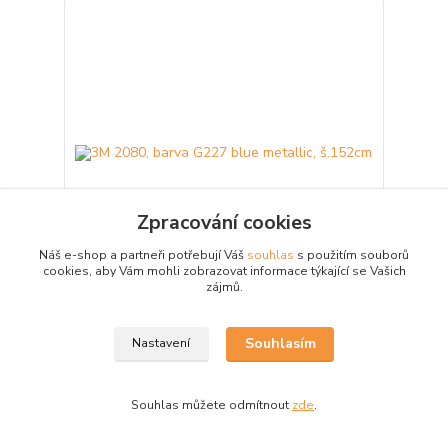
Zpracování cookies
Náš e-shop a partneři potřebují Váš
souhlas
s použitím souborů
cookies, aby Vám mohli zobrazovat informace týkající se Vašich
zájmů.
3M 2080, barva G227 blue metallic, š.152cm
Vysoce lesklá litá samolepicí PVC fólie určená pro
Souhlasím
Nastavení
polepy dopravních prostředků nebo pro náročné
apl...
1 483 Kč
/
bm
Souhlas můžete odmítnout
zde
.
Do 3 dnů
1 226 Kč
bez DPH
Přidat do košíku