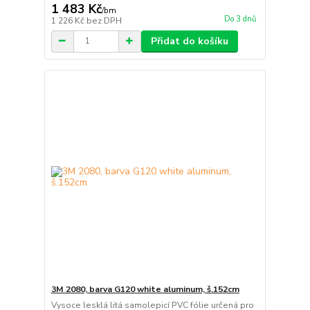
1 483 Kč
/
bm
Do 3 dnů
1 226 Kč
bez DPH
Přidat do košíku
3M 2080, barva G120 white aluminum, š.152cm
Vysoce lesklá litá samolepicí PVC fólie určená pro