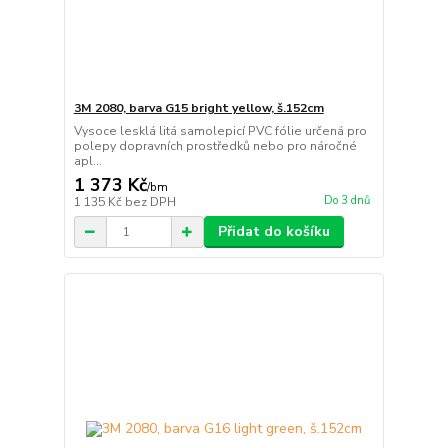
3M 2080, barva G15 bright yellow, š.152cm
Vysoce lesklá litá samolepicí PVC fólie určená pro
polepy dopravních prostředků nebo pro náročné
apl...
1 373 Kč
/
bm
Do 3 dnů
1 135 Kč
bez DPH
Přidat do košíku