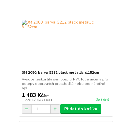
3M 2080, barva G212 black metallic, š.152cm
Vysoce lesklá litá samolepicí PVC fólie určená pro
polepy dopravních prostředků nebo pro náročné
apl...
1 483 Kč
/
bm
Do 3 dnů
1 226 Kč
bez DPH
Přidat do košíku