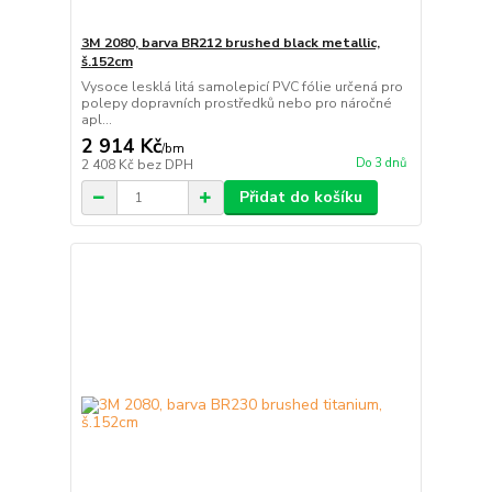
3M 2080, barva BR212 brushed black metallic,
š.152cm
Vysoce lesklá litá samolepicí PVC fólie určená pro
polepy dopravních prostředků nebo pro náročné
apl...
2 914 Kč
/
bm
Do 3 dnů
2 408 Kč
bez DPH
Přidat do košíku