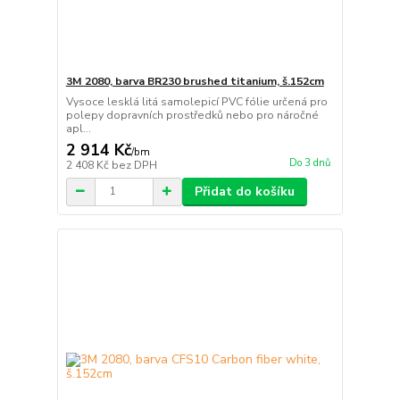
3M 2080, barva BR230 brushed titanium, š.152cm
Vysoce lesklá litá samolepicí PVC fólie určená pro
polepy dopravních prostředků nebo pro náročné
apl...
2 914 Kč
/
bm
Do 3 dnů
2 408 Kč
bez DPH
Přidat do košíku