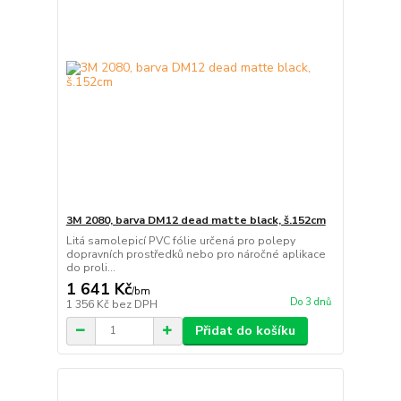
3M 2080, barva DM12 dead matte black, š.152cm
Litá samolepicí PVC fólie určená pro polepy
dopravních prostředků nebo pro náročné aplikace
do proli...
1 641 Kč
/
bm
Do 3 dnů
1 356 Kč
bez DPH
Přidat do košíku