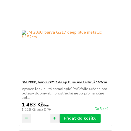
3M 2080, barva G217 deep blue metallic, š.152cm
Vysoce lesklá litá samolepicí PVC fólie určená pro
polepy dopravních prostředků nebo pro náročné
apl...
1 483 Kč
/
bm
Do 3 dnů
1 226 Kč
bez DPH
Přidat do košíku