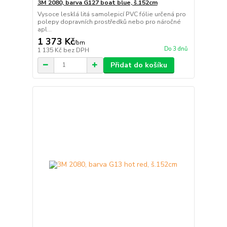
3M 2080, barva G127 boat blue, š.152cm
Vysoce lesklá litá samolepicí PVC fólie určená pro
polepy dopravních prostředků nebo pro náročné
apl...
1 373 Kč
/
bm
Do 3 dnů
1 135 Kč
bez DPH
Přidat do košíku