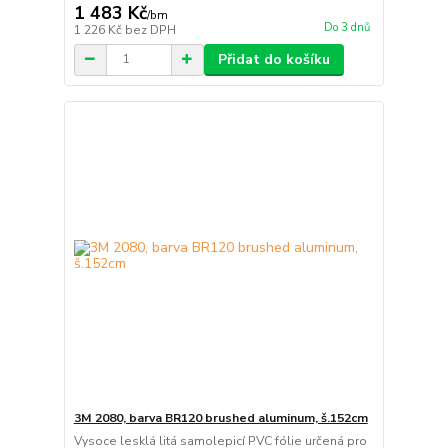
1 483 Kč
/
bm
Do 3 dnů
1 226 Kč
bez DPH
Přidat do košíku
3M 2080, barva BR120 brushed aluminum, š.152cm
Vysoce lesklá litá samolepicí PVC fólie určená pro