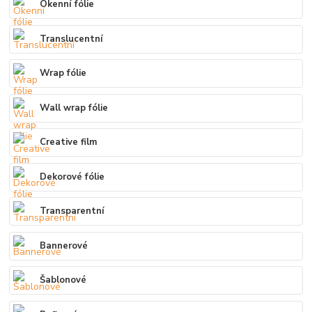
Okenní fólie
Translucentní
Wrap fólie
Wall wrap fólie
Creative film
Dekorové fólie
Transparentní
Bannerové
Šablonové