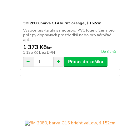
3M 2080, barva G14 burnt orange, š.152cm
Vysoce lesklá litá samolepicí PVC fólie určená pro
polepy dopravních prostředků nebo pro náročné
apl...
1 373 Kč
/
bm
Do 3 dnů
1 135 Kč
bez DPH
Přidat do košíku