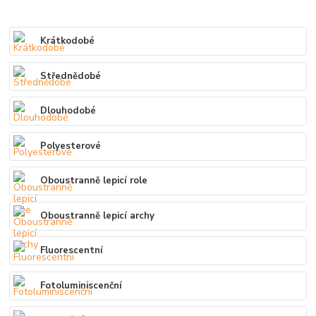
Krátkodobé
Střednědobé
Dlouhodobé
Polyesterové
Oboustranně lepicí role
Oboustranně lepicí archy
Fluorescentní
Fotoluminiscenční