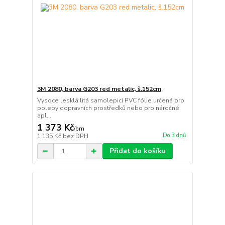
3M 2080, barva G203 red metalic, š.152cm
Vysoce lesklá litá samolepicí PVC fólie určená pro
polepy dopravních prostředků nebo pro náročné
apl...
1 373 Kč
/
bm
Do 3 dnů
1 135 Kč
bez DPH
Přidat do košíku