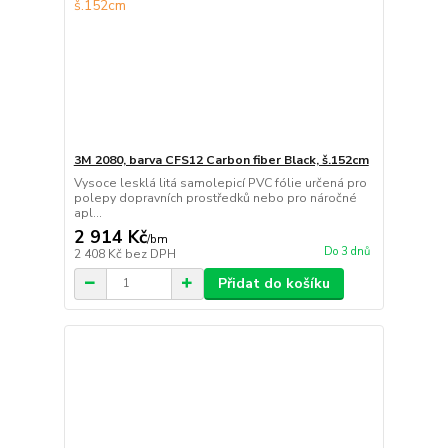
3M 2080, barva CFS12 Carbon fiber Black, š.152cm
Vysoce lesklá litá samolepicí PVC fólie určená pro
polepy dopravních prostředků nebo pro náročné
apl...
2 914 Kč
/
bm
Do 3 dnů
2 408 Kč
bez DPH
Přidat do košíku