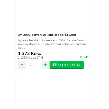
3M 2080, barva G16 light green, š.152cm
Vysoce lesklá litá samolepicí PVC fólie určená pro
polepy dopravních prostředků nebo pro náročné
apl...
1 373 Kč
/
bm
Do 3 dnů
1 135 Kč
bez DPH
Přidat do košíku