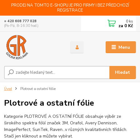
PRODEJ NA TOMTO E-SHOPU JE PRO FIRMY I BEZ PŘEDCHOZÍ
REGISTRACE
0
ks
+ 420 608 777 028
za
0 Kč
(Po-Pá, 8-16:30 hod.)
Menu
Hledat
Úvod
Plotrové a ostatní fólie
Plotrové a ostatní fólie
Kategorie PLOTROVÉ A OSTATNÍ FÓLIE obsahuje výběr ze
širokého spektra fólií značek 3M, Orafol, Avery Dennison,
ImagePerfect, SunTek, Raven...v různých kvalitativních třídách.
Stačí jen kliknout a můžete vybírat.