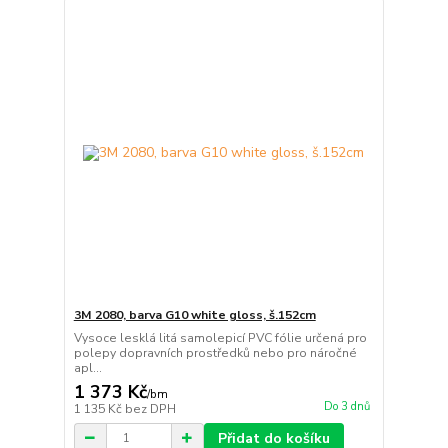
3M 2080, barva G10 white gloss, š.152cm
Vysoce lesklá litá samolepicí PVC fólie určená pro
polepy dopravních prostředků nebo pro náročné
apl...
1 373 Kč
/
bm
Do 3 dnů
1 135 Kč
bez DPH
Přidat do košíku