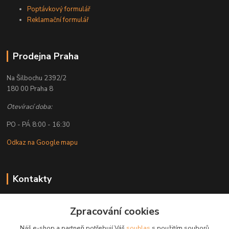
Poptávkový formulář
Reklamační formulář
Prodejna Praha
Na Šilbochu 2392/2
180 00 Praha 8
Otevírací doba:
PO - PÁ 8:00 - 16:30
Odkaz na Google mapu
Kontakty
Petr Lapka
Zpracování cookies
+ 420 608 777 028
(Po-Pá, 8-16:30 hod.)
Náš e-shop a partneři potřebují Váš
souhlas
s použitím souborů