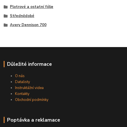
Plotrové a ostatní fólie
Střednědobé
Avery Dennison 700
Důležité informace
O nás
Datalisty
Instruktážní videa
Kontakty
Obchodní podmínky
Poptávka a reklamace