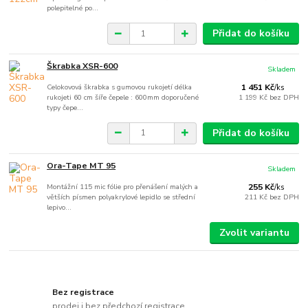
polepitelné po...
Přidat do košíku
Škrabka XSR-600
Skladem
Celokovová škrabka s gumovou rukojetí délka
1 451 Kč
/
ks
rukojeti 60 cm šíře čepele : 600mm doporučené
1 199 Kč
bez DPH
typy čepe...
Přidat do košíku
Ora-Tape MT 95
Skladem
Montážní 115 mic fólie pro přenášení malých a
255 Kč
/
ks
větších písmen polyakrylové lepidlo se střední
211 Kč
bez DPH
lepivo...
Zvolit variantu
Bez registrace
prodej i bez předchozí registrace