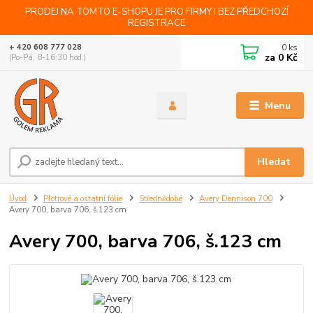
PRODEJ NA TOMTO E-SHOPU JE PRO FIRMY I BEZ PŘEDCHOZÍ
REGISTRACE
0
ks
+ 420 608 777 028
za
0 Kč
(Po-Pá, 8-16:30 hod.)
Menu
Hledat
Úvod
Plotrové a ostatní fólie
Střednědobé
Avery Dennison 700
Avery 700, barva 706, š.123 cm
Avery 700, barva 706, š.123 cm