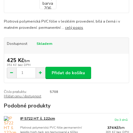
Plotrová polymerická PVC fólie v lesklém provedení, bílá a černá i v
matném provedení. permanentní ...
celý popis
Dostupnost
Skladem
425 Kč
/
bm
351 Kč
bez DPH
Přidat do košíku
Číslo produktu:
5708
Hlídat cenu / dostupnost
Podobné produkty
IP 5722 HT š. 122cm
Do 3 dnů
Plotrová polymerická PVC fólie permanentní
374 Kč
/
bm
lepidlo high-tack pro texturované a těžko
309 Kč
bez DPH