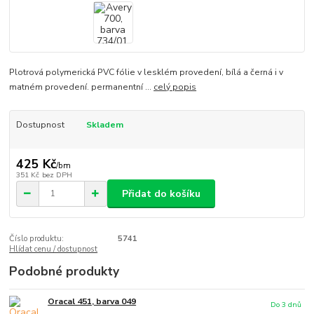
Plotrová polymerická PVC fólie v lesklém provedení, bílá a černá i v
matném provedení. permanentní ...
celý popis
Dostupnost
Skladem
425 Kč
/
bm
351 Kč
bez DPH
Přidat do košíku
Číslo produktu:
5741
Hlídat cenu / dostupnost
Podobné produkty
Oracal 451, barva 049
Do 3 dnů