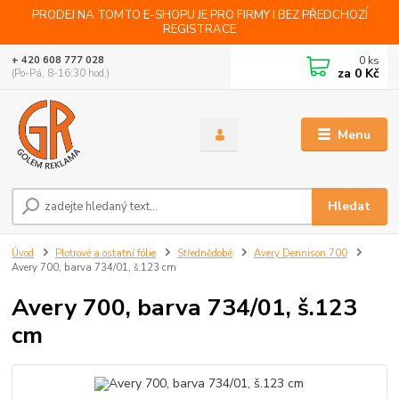
PRODEJ NA TOMTO E-SHOPU JE PRO FIRMY I BEZ PŘEDCHOZÍ
REGISTRACE
0
ks
+ 420 608 777 028
za
0 Kč
(Po-Pá, 8-16:30 hod.)
Menu
Hledat
Úvod
Plotrové a ostatní fólie
Střednědobé
Avery Dennison 700
Avery 700, barva 734/01, š.123 cm
Avery 700, barva 734/01, š.123
cm