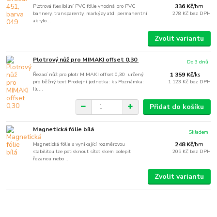
Plotrová flexibilní PVC fólie vhodná pro PVC
336 Kč
/
bm
bannery, transparenty, markýzy atd. permanentní
278 Kč
bez DPH
akrylo...
Zvolit variantu
Plotrový nůž pro MIMAKI offset 0,30
Do 3 dnů
Řezací nůž pro plotr MIMAKI offset 0,30 určený
1 359 Kč
/
ks
pro běžný text Prodejní jednotka: ks Poznámka:
1 123 Kč
bez DPH
Ilu...
Přidat do košíku
Magnetická fólie bílá
Skladem
Magnetická fólie s vynikající rozměrovou
248 Kč
/
bm
stabilitou lze potisknout sítotiskem polepit
205 Kč
bez DPH
řezanou nebo ...
Zvolit variantu