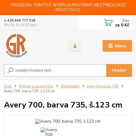
PRODEJ NA TOMTO E-SHOPU JE PRO FIRMY I BEZ PŘEDCHOZÍ
REGISTRACE
0
ks
+ 420 608 777 028
za
0 Kč
(Po-Pá, 8-16:30 hod.)
Menu
Hledat
Úvod
Plotrové a ostatní fólie
Střednědobé
Avery Dennison 700
Avery 700, barva 735, š.123 cm
Avery 700, barva 735, š.123 cm