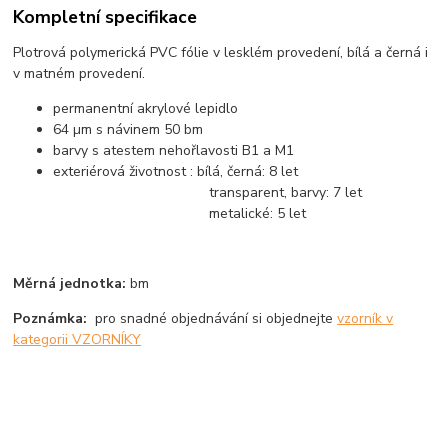
Kompletní specifikace
Plotrová polymerická PVC fólie v lesklém provedení, bílá a černá i
v matném provedení.
permanentní akrylové lepidlo
64 µm s návinem 50 bm
barvy s atestem nehořlavosti B1 a M1
exteriérová životnost : bílá, černá: 8 let
transparent, barvy: 7 let
metalické: 5 let
Měrná jednotka:
bm
Poznámka:
pro snadné objednávání si objednejte
vzorník v
kategorii VZORNÍKY