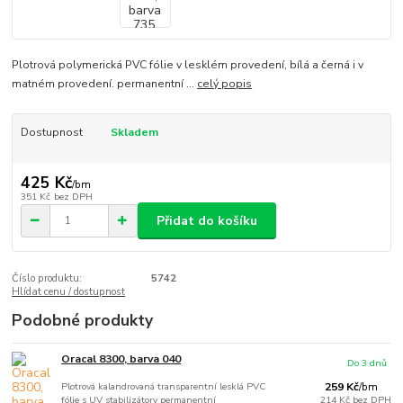
Plotrová polymerická PVC fólie v lesklém provedení, bílá a černá i v
matném provedení. permanentní ...
celý popis
Dostupnost
Skladem
425 Kč
/
bm
351 Kč
bez DPH
Přidat do košíku
Číslo produktu:
5742
Hlídat cenu / dostupnost
Podobné produkty
Oracal 8300, barva 040
Do 3 dnů
Plotrová kalandrovaná transparentní lesklá PVC
259 Kč
/
bm
fólie s UV stabilizátory permanentní
214 Kč
bez DPH