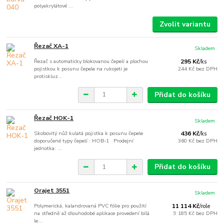
polyakrylátové ...
Zvolit variantu
Řezač XA-1
Skladem
Řezač s automaticky blokovanou čepelí a plochou
295 Kč
/
ks
pojistkou k posunu čepele na rukojeti je
244 Kč
bez DPH
protiskluz...
Přidat do košíku
Řezač HOK-1
Skladem
Skobovitý nůž kulatá pojistka k posunu čepele
436 Kč
/
ks
doporučené typy čepelí : HOB-1 Prodejní
360 Kč
bez DPH
jednotka: ...
Přidat do košíku
Orajet 3551
Skladem
Polymerická, kalandrovaná PVC fólie pro použití
11 114 Kč
/
role
na středně až dlouhodobé aplikace provedení bílá
9 185 Kč
bez DPH
le...