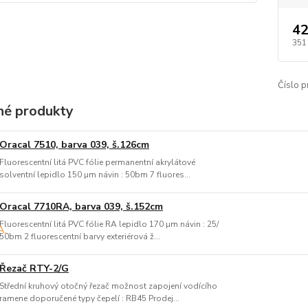
42
351
Číslo p
é produkty
Oracal 7510, barva 039, š.126cm
Fluorescentní litá PVC fólie permanentní akrylátové
solventní lepidlo 150 µm návin : 50bm 7 fluores...
Oracal 7710RA, barva 039, š.152cm
Fluorescentní litá PVC fólie RA lepidlo 170 µm návin : 25/
50bm 2 fluorescentní barvy exteriérová ž...
Řezač RTY-2/G
Střední kruhový otočný řezač možnost zapojení vodícího
ramene doporučené typy čepelí : RB45 Prodej...