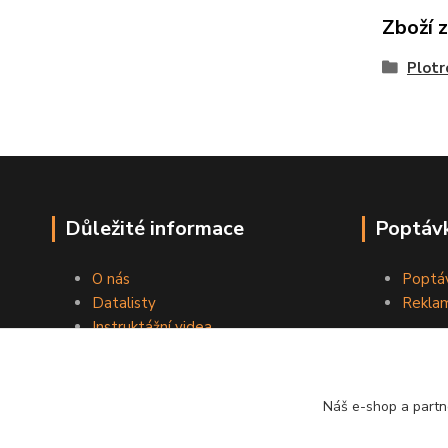
Zboží 
Plotr
Důležité informace
Poptávk
O nás
Poptáv
Datalisty
Reklam
Instruktážní videa
Kontakty
Obchodní podmínky
Náš e-shop a partn