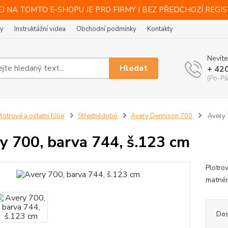
J NA TOMTO E-SHOPU JE PRO FIRMY I BEZ PŘEDCHOZÍ REGI
ty
Instruktážní videa
Obchodní podmínky
Kontakty
Nevíte
Hledat
+ 42
(Po-Pá
lotrové a ostatní fólie
Střednědobé
Avery Dennison 700
Avery 
y 700, barva 744, š.123 cm
Plotrov
matném
Dos