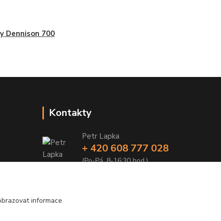
y Dennison 700
Kontakty
Petr Lapka
+ 420 608 777 028
(Po-Pá, 8-16:30 hod.)
obchod@golemreklama.cz
obrazovat informace