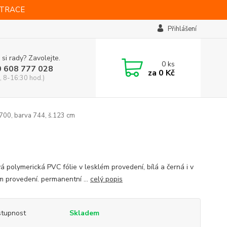
STRACE
Přihlášení
 si rady? Zavolejte.
0
ks
0 608 777 028
za
0 Kč
, 8-16:30 hod.)
700, barva 744, š.123 cm
á polymerická PVC fólie v lesklém provedení, bílá a černá i v
 provedení. permanentní ...
celý popis
tupnost
Skladem