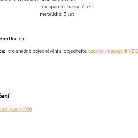
ansparent, barvy: 7 let
etalické: 5 let
dnotka:
bm
a:
pro snadné objednávání si objednejte
vzorník v kategorii V
žení
list Avery 700