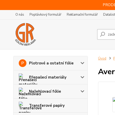
PRODE
O nás
Poptávkový formulář
Reklamační formulář
Datalis
Úvod
P
Plotrové a ostatní fólie
Aver
Přenašecí materiály
Nažehlovací fólie
Transferové papíry