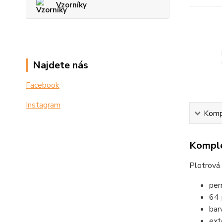
Vzorníky
Najdete nás
Facebook
Instagram
Kompl
Komple
Plotrová 
per
64 
bar
exte