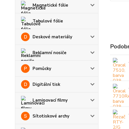
Magnetické fólie
Tabulové fólie
Deskové materiály
Podobn
Reklamní nosiče
Pomůcky
Digitální tisk
Laminovací filmy
Sítotiskové archy