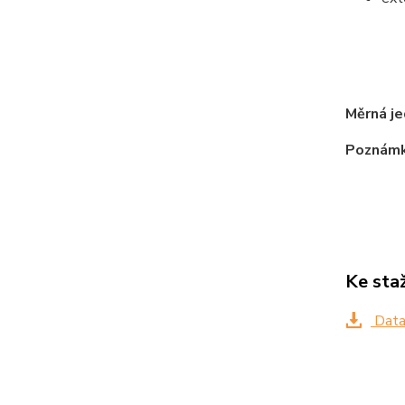
tr
m
Měrná je
Poznámk
Ke sta
Data