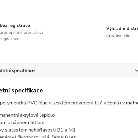
Bez registrace
Výhradní distr
prodej i bez předchozí
Creative Film
registrace
etní specifikace
tní specifikace
polymerická PVC fólie v lesklém provedení, bílá a černá i v mat
manentní akrylové lepidlo
µm s návinem 50 bm
vy s atestem nehořlavosti B1 a M1
riérová životnost : bílá, černá: 8 let