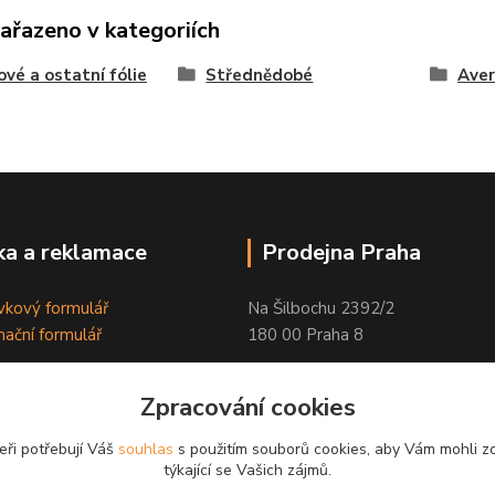
zařazeno v kategoriích
ové a ostatní fólie
Střednědobé
Aver
a a reklamace
Prodejna Praha
kový formulář
Na Šilbochu 2392/2
ační formulář
180 00 Praha 8
Otevírací doba:
Zpracování cookies
PO - PÁ 8:00 - 16:30
eři potřebují Váš
souhlas
s použitím souborů cookies, aby Vám mohli z
Odkaz na Google mapu
týkající se Vašich zájmů.