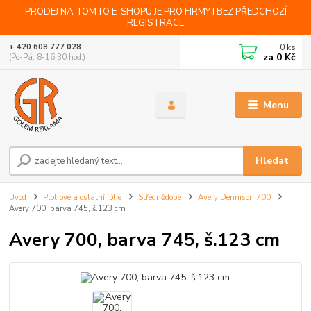
PRODEJ NA TOMTO E-SHOPU JE PRO FIRMY I BEZ PŘEDCHOZÍ
REGISTRACE
0
ks
+ 420 608 777 028
za
0 Kč
(Po-Pá, 8-16:30 hod.)
Menu
Hledat
Úvod
Plotrové a ostatní fólie
Střednědobé
Avery Dennison 700
Avery 700, barva 745, š.123 cm
Avery 700, barva 745, š.123 cm