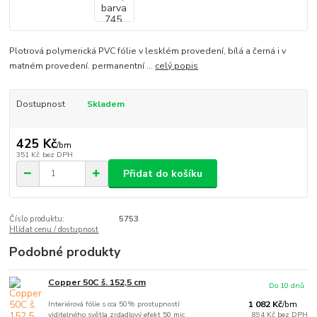
Plotrová polymerická PVC fólie v lesklém provedení, bílá a černá i v
matném provedení. permanentní ...
celý popis
Dostupnost
Skladem
425 Kč
/
bm
351 Kč
bez DPH
Přidat do košíku
Číslo produktu:
5753
Hlídat cenu / dostupnost
Podobné produkty
Copper 50C š. 152,5 cm
Do 10 dnů
Interiérová fólie s cca 50% prostupností
1 082 Kč
/
bm
viditelného světla zrdadlový efekt 50 mic
894 Kč
bez DPH