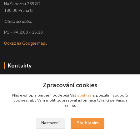
Na Šilbochu 2392/2
180 00 Praha 8
Otevírací doba:
PO - PÁ 8:00 - 16:30
Odkaz na Google mapu
Kontakty
Petr Lapka
Zpracování cookies
+ 420 608 777 028
(Po-Pá, 8-16:30 hod.)
Náš e-shop a partneři potřebují Váš
souhlas
s použitím souborů
cookies, aby Vám mohli zobrazovat informace týkající se Vašich
obchod@golemreklama.cz
zájmů.
Souhlasím
Nastavení