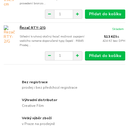
provedení bronzo...
Přidat do košíku
Řezač RTY-2/G
Skladem
Střední kruhový otočný řezač možnost zapojení
513 Kč
/
ks
vodícího ramene doporučené typy čepelí : RB45
424 Kč
bez DPH
Prodej...
Přidat do košíku
Bez registrace
prodej i bez předchozí registrace
Výhradní distributor
Creative Film
Velký výběr zboží
v Praze na prodejně