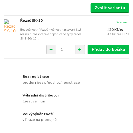
Zvolit variantu
Řezač SK-10
Skladem
Bezpečnostní řezač možnost nastavení čtyř
420 Kč
/
ks
řezacích pozic čepele doporučené typy čepelí :
347 Kč
bez DPH
SKB-10/ 10...
Přidat do košíku
Bez registrace
prodej i bez předchozí registrace
Výhradní distributor
Creative Film
Velký výběr zboží
v Praze na prodejně