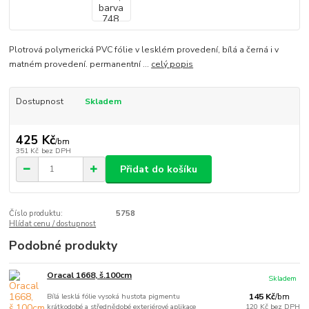
Plotrová polymerická PVC fólie v lesklém provedení, bílá a černá i v
matném provedení. permanentní ...
celý popis
Dostupnost
Skladem
425 Kč
/
bm
351 Kč
bez DPH
Přidat do košíku
Číslo produktu:
5758
Hlídat cenu / dostupnost
Podobné produkty
Oracal 1668, š.100cm
Skladem
Bílá lesklá fólie vysoká hustota pigmentu
145 Kč
/
bm
krátkodobé a střednědobé exteriérové aplikace
120 Kč
bez DPH