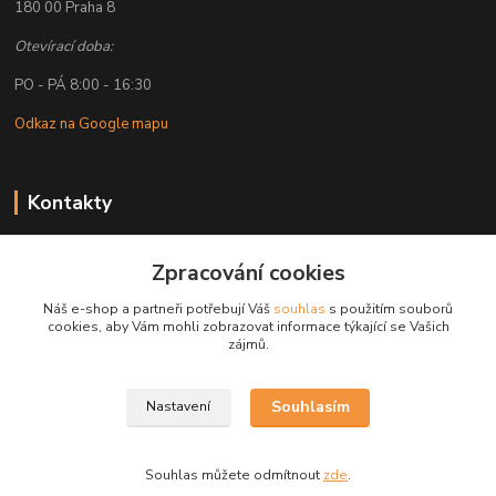
180 00 Praha 8
Otevírací doba:
PO - PÁ 8:00 - 16:30
Odkaz na Google mapu
Kontakty
Petr Lapka
Zpracování cookies
+ 420 608 777 028
(Po-Pá, 8-16:30 hod.)
Náš e-shop a partneři potřebují Váš
souhlas
s použitím souborů
cookies, aby Vám mohli zobrazovat informace týkající se Vašich
obchod@golemreklama.cz
zájmů.
Souhlasím
Nastavení
Souhlas můžete odmítnout
zde
.
Vytvořeno na
Eshop-rychle.cz