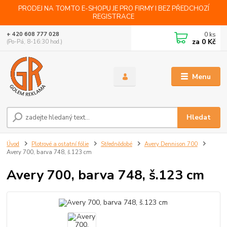
PRODEJ NA TOMTO E-SHOPU JE PRO FIRMY I BEZ PŘEDCHOZÍ
REGISTRACE
0
ks
+ 420 608 777 028
za
0 Kč
(Po-Pá, 8-16:30 hod.)
Menu
Hledat
Úvod
Plotrové a ostatní fólie
Střednědobé
Avery Dennison 700
Avery 700, barva 748, š.123 cm
Avery 700, barva 748, š.123 cm