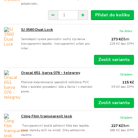
polyakrylov...
Přidat do košíku
SJ 3560 Dual Lock
Na dotaz
Samolepicí vysoce pevnostní suchý zip barva :
273 Kč
/
bm
transparentní lepidlo : transparentní určen pro
226 Kč
bez DPH
inter...
Zvolit variantu
Oracal 651, barva 076 - telegrey
Skladem
Plotrová kalandrovaná speciálně měkčená PVC
115 Kč
fólie v lesklém provedení, bílá a černá i v matném
95 Kč
bez DPH
prove...
Zvolit variantu
Cling Film transparent lesk
Skladem
Transparenrní lesklá adhézní fólie bez lepidla,
227 Kč
/
bm
která staticky drží na místě. Díky adhezním
188 Kč
bez DPH
vlastno...