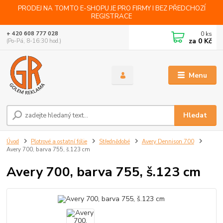
PRODEJ NA TOMTO E-SHOPU JE PRO FIRMY I BEZ PŘEDCHOZÍ
REGISTRACE
0
ks
+ 420 608 777 028
za
0 Kč
(Po-Pá, 8-16:30 hod.)
Menu
Hledat
Úvod
Plotrové a ostatní fólie
Střednědobé
Avery Dennison 700
Avery 700, barva 755, š.123 cm
Avery 700, barva 755, š.123 cm