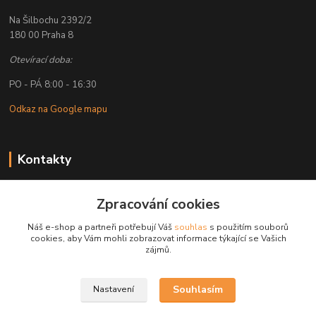
Na Šilbochu 2392/2
180 00 Praha 8
Otevírací doba:
PO - PÁ 8:00 - 16:30
Odkaz na Google mapu
Kontakty
Petr Lapka
+ 420 608 777 028
Zpracování cookies
(Po-Pá, 8-16:30 hod.)
Náš e-shop a partneři potřebují Váš
souhlas
s použitím souborů
cookies, aby Vám mohli zobrazovat informace týkající se Vašich
obchod@golemreklama.cz
zájmů.
Souhlasím
Nastavení