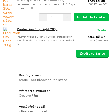
Wrappingová fólie určená pro celopolepy
1 066 Kč
/
bm
permanentní repoziční kanálkové lepidlo 110 ųm
881 Kč
bez DPH
s návinem 50...
Přidat do košíku
Production City Light 200g
Skladem
Polomatný papír určený k výrobě krátkodobých
4 939 Kč
/
role
prosvětlených aplikací 200g návin 75 m Měrná
4 082 Kč
bez DPH
jednot...
Zvolit variantu
Bez registrace
prodej i bez předchozí registrace
Výhradní distributor
Creative Film
Velký výběr zboží
v Praze na prodejně