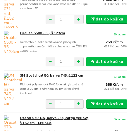
permanentní repoziční kanálkové lepidlo 110 ųm
881 Kč
bez DPH
s návinem 50...
Přidat do košíku
Oralite 5500 - 35, š.123cm
Skladem
Retrorefexní fólie certifikovaná pro výrobu
759 Kč
/
bm
dopravního značení fólie splňuje normu ČSN EN
627 Kč
bez DPH
12899-1:2...
Přidat do košíku
3M Scotchcal 50, barva 745, š.122 cm
Skladem
Plotrová polymerická PVC fólie akrylátové čiré
388 Kč
/
bm
lepidlo 70 µm s návinem 50 bm exteriérová
321 Kč
bez DPH
životnost...
Přidat do košíku
Oracal 970-RA, barva 256, cargo yellow,
Skladem
š.152 cm - LESKLÁ