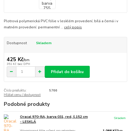
Plotrová polymerická PVC fólie v lesklém provedení, bílá a černá i v
matném provedení. permanentní ...
celý popis
Dostupnost
Skladem
425 Kč
/
bm
351 Kč
bez DPH
Přidat do košíku
Číslo produktu:
5766
Hlídat cenu / dostupnost
Podobné produkty
Oracal 970-RA, barva 031, red, š.152 cm
Skladem
- LESKLÁ
Wrappingová fólie určená pro celopolepy
1 066 Kč
/
bm