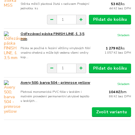
Stěrka měkčí plastová žlutá s radiusem Prodejní
53 Kč
/
ks
jednotka: ks
44 Kč
bez DPH
Přidat do košíku
Odřezávací páska FINISH LINE, š. 3,5
Skladem
mm
Páska se používá k řezání většiny vinylových fólií
1 279 Kč
/
ks
snadno ohebná a může být vedena všemi směry
1 057 Kč
bez DPH
kop...
Přidat do košíku
Avery 500, barva 504 - primrose yellow
Skladem
Plotrová monomerická PVC fólie v lesklém i
104 Kč
/
bm
matném provedení permanentní akrylové lepidlo
86 Kč
bez DPH
u lesklých...
Zvolit variantu