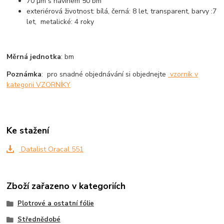
70 µm s návinem 50 bm
exteriérová životnost: bílá, černá: 8 let, transparent, barvy :7
let, metalické: 4 roky
Měrná jednotka
: bm
Poznámka
: pro snadné objednávání si objednejte
vzorník v
kategorii VZORNÍKY
Ke stažení
Datalist Oracal 551
Zboží zařazeno v kategoriích
Plotrové a ostatní fólie
Střednědobé