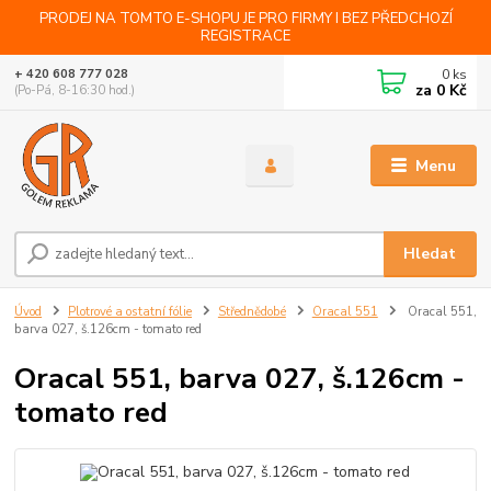
PRODEJ NA TOMTO E-SHOPU JE PRO FIRMY I BEZ PŘEDCHOZÍ
REGISTRACE
0
ks
+ 420 608 777 028
za
0 Kč
(Po-Pá, 8-16:30 hod.)
Menu
Hledat
Úvod
Plotrové a ostatní fólie
Střednědobé
Oracal 551
Oracal 551,
barva 027, š.126cm - tomato red
Oracal 551, barva 027, š.126cm -
tomato red