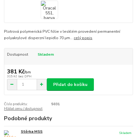
Plotrová polymerická PVC fólie v lesklém provedení permanentní
polyakrylové disperzní lepidlo 70 µm...
celý popis
Dostupnost
Skladem
381 Kč
/
bm
315 Kč
bez DPH
Přidat do košíku
Číslo produktu:
5031
Hlídat cenu / dostupnost
Podobné produkty
Stěrka MSS
Skladem