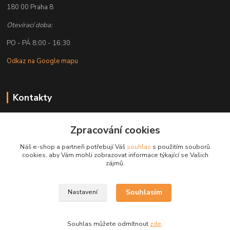
180 00 Praha 8
Otevírací doba:
PO - PÁ 8:00 - 16:30
Odkaz na Google mapu
Kontakty
Petr Lapka
Zpracování cookies
+ 420 608 777 028
(Po-Pá, 8-16:30 hod.)
Náš e-shop a partneři potřebují Váš
souhlas
s použitím souborů
cookies, aby Vám mohli zobrazovat informace týkající se Vašich
obchod@golemreklama.cz
zájmů.
Souhlasím
Nastavení
Souhlas můžete odmítnout
zde
.