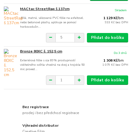
MACtac StreetRap š.137cm
Skladem
Bílá, matná, válcovaná PVC fólie na asfaltové,
1 129 Kč
/
bm
nebo betonové plochy, aplikuje se pomocí
933 Kč
bez DPH
horkovzdušn...
Přidat do košíku
Bronze 80XC š. 152,5 cm
Do 3 dnů
Exteriérová fólie s cca 89% prostupností
1 306 Kč
/
bm
viditelného světla vhodná na dvoj a trojskla 50
1 079 Kč
bez DPH
mic proved...
Přidat do košíku
Bez registrace
prodej i bez předchozí registrace
Výhradní distributor
Creative Film