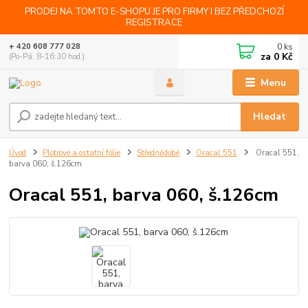
PRODEJ NA TOMTO E-SHOPU JE PRO FIRMY I BEZ PŘEDCHOZÍ
REGISTRACE
0
ks
+ 420 608 777 028
za
0 Kč
(Po-Pá, 8-16:30 hod.)
Menu
Hledat
Úvod
Plotrové a ostatní fólie
Střednědobé
Oracal 551
Oracal 551,
barva 060, š.126cm
Oracal 551, barva 060, š.126cm