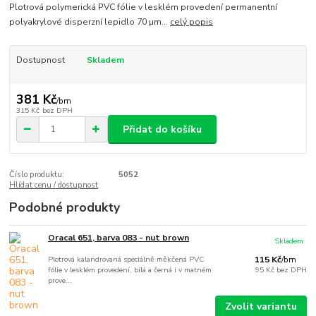
Plotrová polymerická PVC fólie v lesklém provedení permanentní
polyakrylové disperzní lepidlo 70 µm...
celý popis
Dostupnost
Skladem
381 Kč
/
bm
315 Kč
bez DPH
Přidat do košíku
Číslo produktu:
5052
Hlídat cenu / dostupnost
Podobné produkty
Oracal 651, barva 083 - nut brown
Skladem
Plotrová kalandrovaná speciálně měkčená PVC
115 Kč
/
bm
fólie v lesklém provedení, bílá a černá i v matném
95 Kč
bez DPH
prove...
Zvolit variantu