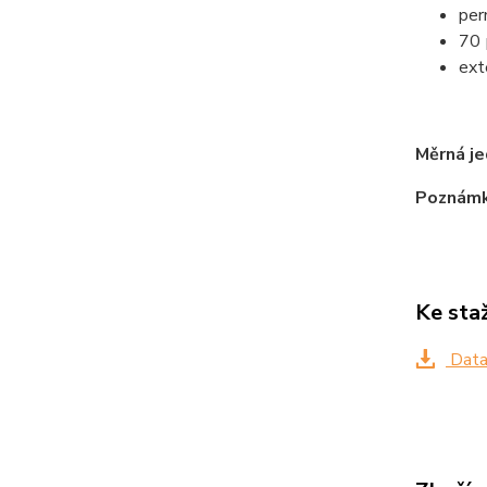
per
70 
ext
Měrná j
Poznám
Ke sta
Data