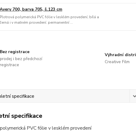
Avery 700, barva 705, š.123 cm
Plotrová polymerická PVC fólie v lesklém provedení, bílá a
černá i v matném provedení. permanentní ...
Bez registrace
Výhradní distr
prodej i bez předchozí
Creative Film
registrace
etní specifikace
tní specifikace
 polymerická PVC fólie v lesklém provedení