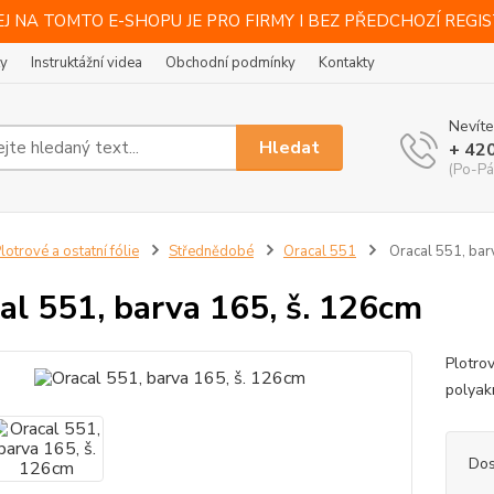
J NA TOMTO E-SHOPU JE PRO FIRMY I BEZ PŘEDCHOZÍ REGI
ty
Instruktážní videa
Obchodní podmínky
Kontakty
Nevíte
Hledat
+ 42
(Po-Pá
lotrové a ostatní fólie
Střednědobé
Oracal 551
Oracal 551, bar
al 551, barva 165, š. 126cm
Plotro
polyakr
Dos