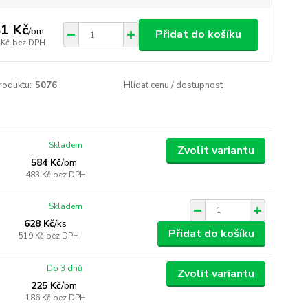
1 Kč
/
bm
Přidat do košíku
 Kč
bez DPH
roduktu:
5076
Hlídat cenu / dostupnost
Skladem
Zvolit variantu
584 Kč
/
bm
483 Kč
bez DPH
Skladem
628 Kč
/
ks
Přidat do košíku
519 Kč
bez DPH
Do 3 dnů
Zvolit variantu
225 Kč
/
bm
186 Kč
bez DPH