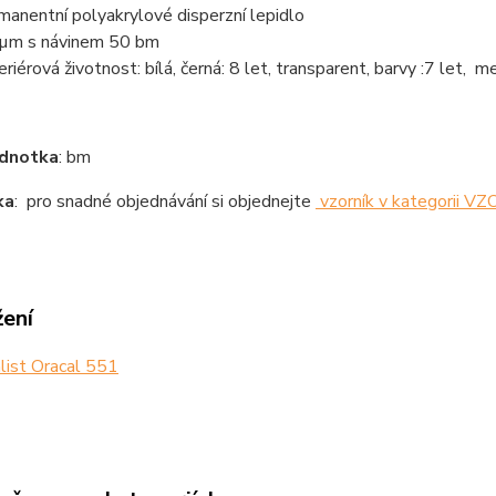
manentní polyakrylové disperzní lepidlo
µm s návinem 50 bm
eriérová životnost: bílá, černá: 8 let, transparent, barvy :7 let, m
ednotka
: bm
ka
: pro snadné objednávání si objednejte
vzorník v kategorii V
žení
list Oracal 551