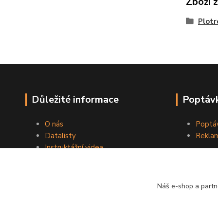
Zboží 
Plotr
Důležité informace
Poptávk
O nás
Poptáv
Datalisty
Reklam
Instruktážní videa
Kontakty
Obchodní podmínky
Náš e-shop a partn