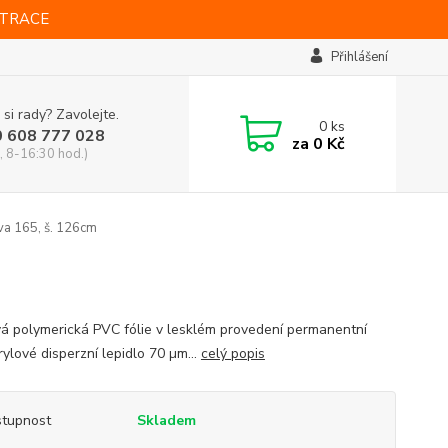
STRACE
Přihlášení
 si rady? Zavolejte.
0
ks
0 608 777 028
za
0 Kč
, 8-16:30 hod.)
va 165, š. 126cm
vá polymerická PVC fólie v lesklém provedení permanentní
ylové disperzní lepidlo 70 µm...
celý popis
tupnost
Skladem