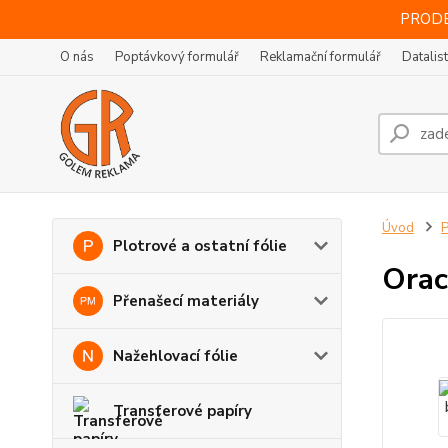
PRODE
O nás
Poptávkový formulář
Reklamační formulář
Datalis
Úvod
P
Plotrové a ostatní fólie
Orac
Přenašecí materiály
Nažehlovací fólie
Transferové papíry