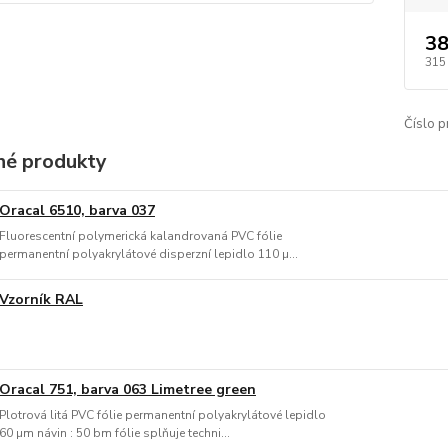
38
315
Číslo p
é produkty
Oracal 6510, barva 037
Fluorescentní polymerická kalandrovaná PVC fólie
permanentní polyakrylátové disperzní lepidlo 110 µ...
Vzorník RAL
Oracal 751, barva 063 Limetree green
Plotrová litá PVC fólie permanentní polyakrylátové lepidlo
60 µm návin : 50 bm fólie splňuje techni...