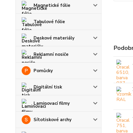
Magnetické fólie
Tabulové fólie
Deskové materiály
Podobn
Reklamní nosiče
Pomůcky
Digitální tisk
Laminovací filmy
Sítotiskové archy