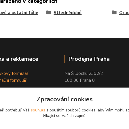
zařazeno v kategoriích
ové a ostatní fólie
Střednědobé
Orac
a a reklamace
Prodejna Praha
kový formulář
Na Šilbochu 2392/2
ační formulář
180 00 Praha 8
Otevírací doba:
Zpracování cookies
PO - PÁ 8:00 - 16:30
eři potřebují Váš
souhlas
s použitím souborů cookies, aby Vám mohli z
Odkaz na Google mapu
týkající se Vašich zájmů.