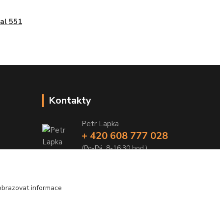
al 551
Kontakty
Petr Lapka
+ 420 608 777 028
(Po-Pá, 8-16:30 hod.)
obchod@golemreklama.cz
obrazovat informace