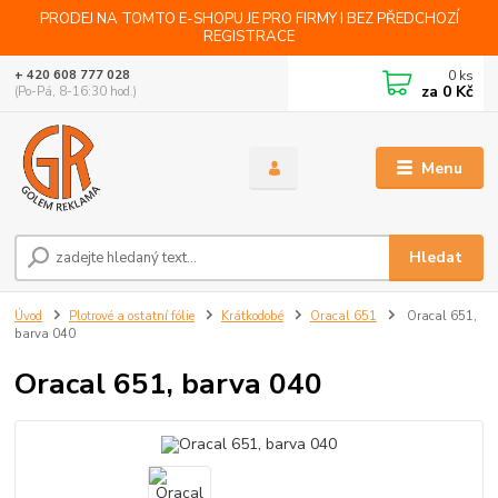
PRODEJ NA TOMTO E-SHOPU JE PRO FIRMY I BEZ PŘEDCHOZÍ
REGISTRACE
0
ks
+ 420 608 777 028
za
0 Kč
(Po-Pá, 8-16:30 hod.)
Menu
Hledat
Úvod
Plotrové a ostatní fólie
Krátkodobé
Oracal 651
Oracal 651,
barva 040
Oracal 651, barva 040