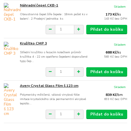
Náhradní čepel CKB-1
Skladem
Oboustranná čepel šíře čepele : 18mm počet ks v
173 Kč
/
ks
balení : 2 Prodejní jednotka: ks
143 Kč
bez DPH
Přidat do košíku
Kružítko CMP 3
Skladem
Střední kružítko s řezacím kolečkem průměr
688 Kč
/
ks
kružítka 4 - 22 cm opatřeno čepelemi doporučené
569 Kč
bez DPH
typy čep...
Přidat do košíku
Avery Crystal Glass Film š.123 cm
Skladem
Polymericky měkčená, válcová vinylová fólie
839 Kč
/
bm
imitace krystalického skla permanentní akrylové
693 Kč
bez DPH
lepidlo...
Přidat do košíku