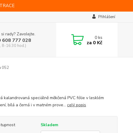
STRACE
Přihlášení
 si rady? Zavolejte.
0
ks
0 608 777 028
za
0 Kč
, 8-16:30 hod.)
a 052
vá kalandrovaná speciálně měkčená PVC fólie v lesklém
ní, bílá a černá i v matném prove...
celý popis
tupnost
Skladem