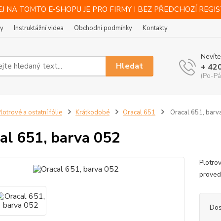
J NA TOMTO E-SHOPU JE PRO FIRMY I BEZ PŘEDCHOZÍ REGI
ty
Instruktážní videa
Obchodní podmínky
Kontakty
Nevíte
Hledat
+ 42
(Po-Pá
lotrové a ostatní fólie
Krátkodobé
Oracal 651
Oracal 651, barv
al 651, barva 052
Plotro
provede
Dos