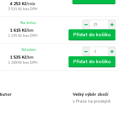
4 253 Kč
/
role
3 515 Kč
bez DPH
Na dotaz
1 615 Kč
/
bm
Přidat do košíku
1 335 Kč
bez DPH
Skladem
1 535 Kč
/
bm
Přidat do košíku
1 269 Kč
bez DPH
ibutor
Velký výběr zboží
v Praze na prodejně