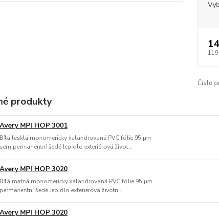
Vyb
14
119
Číslo p
é produkty
Avery MPI HOP 3001
Bílá lesklá monomericky kalandrovaná PVC fólie 95 µm
semipermanentní šedé lepidlo exteriérová život...
Avery MPI HOP 3020
Bílá matná monomericky kalandrovaná PVC fólie 95 µm
permanentní šedé lepidlo exteriérová životn...
Avery MPI HOP 3020