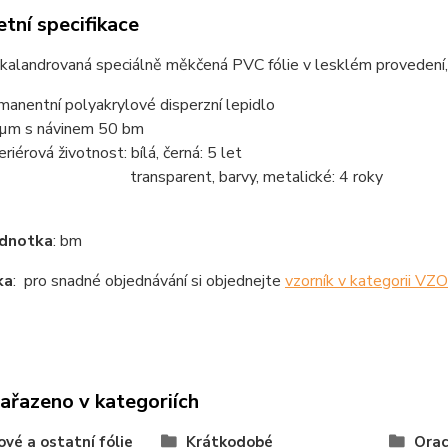
tní specifikace
kalandrovaná speciálně měkčená PVC fólie v lesklém provedení, 
manentní polyakrylové disperzní lepidlo
µm s návinem 50 bm
eriérová životnost: bílá, černá: 5 let
ansparent, barvy, metalické: 4 roky
ednotka
: bm
ka
: pro snadné objednávání si objednejte
vzorník v kategorii V
zařazeno v kategoriích
ové a ostatní fólie
Krátkodobé
Orac