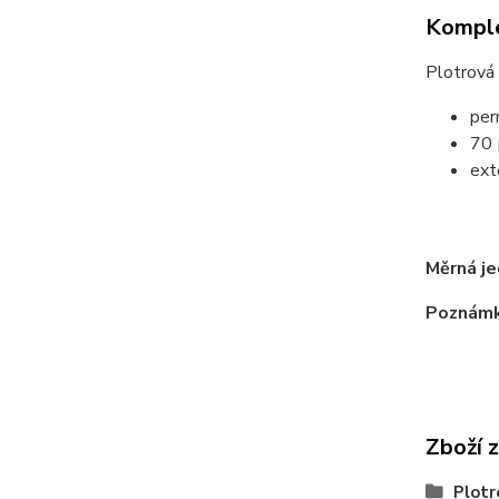
Komple
Plotrová 
per
70 
ext
tr
Měrná j
Poznám
Zboží 
Plotr