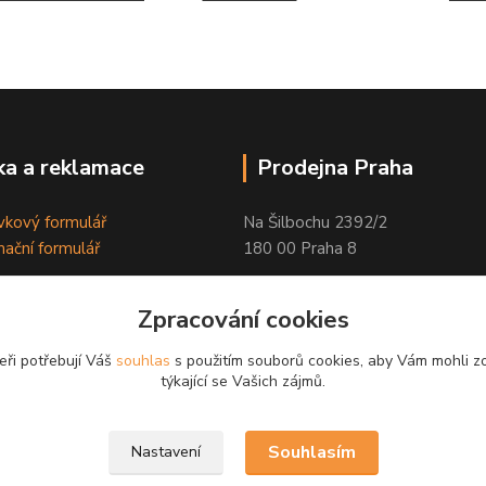
a a reklamace
Prodejna Praha
kový formulář
Na Šilbochu 2392/2
ační formulář
180 00 Praha 8
Otevírací doba:
Zpracování cookies
PO - PÁ 8:00 - 16:30
eři potřebují Váš
souhlas
s použitím souborů cookies, aby Vám mohli z
Odkaz na Google mapu
týkající se Vašich zájmů.
Souhlasím
Nastavení