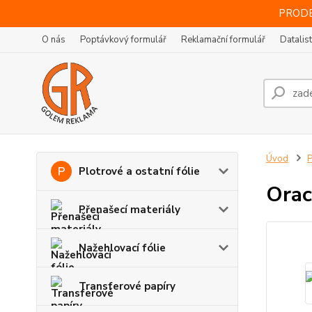
PRODE
O nás
Poptávkový formulář
Reklamační formulář
Datalis
Úvod
P
Plotrové a ostatní fólie
Orac
Přenašecí materiály
Nažehlovací fólie
Transferové papíry