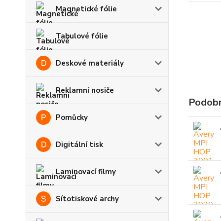
Magnetické fólie
Tabulové fólie
Deskové materiály
Reklamní nosiče
Podobn
Pomůcky
Digitální tisk
Laminovací filmy
Sítotiskové archy