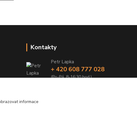
Kontakty
Petr Lapka
+ 420 608 777 028
(Po-Pá, 8-16:30 hod.)
obchod@golemreklama.cz
obrazovat informace