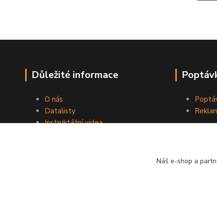
Důležité informace
Poptávk
O nás
Poptáv
Datalisty
Reklam
Instruktážní videa
Kontakty
Obchodní podmínky
Náš e-shop a partn