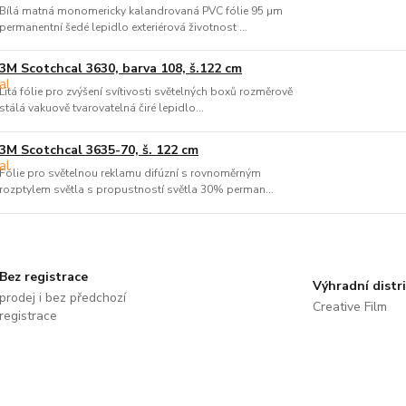
Bílá matná monomericky kalandrovaná PVC fólie 95 µm
permanentní šedé lepidlo exteriérová životnost ...
3M Scotchcal 3630, barva 108, š.122 cm
Litá fólie pro zvýšení svítivosti světelných boxů rozměrově
stálá vakuově tvarovatelná čiré lepidlo...
3M Scotchcal 3635-70, š. 122 cm
Fólie pro světelnou reklamu difúzní s rovnoměrným
rozptylem světla s propustností světla 30% perman...
Bez registrace
Výhradní distr
prodej i bez předchozí
Creative Film
registrace