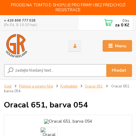
PRODEJ NA TOMTO E-SHOPU JE PRO FIRMY I BEZ PŘEDCHOZÍ
REGISTRACE
0
ks
+ 420 608 777 028
za
0 Kč
(Po-Pá, 8-16:30 hod.)
Menu
Hledat
Úvod
Plotrové a ostatní fólie
Krátkodobé
Oracal 651
Oracal 651,
barva 054
Oracal 651, barva 054