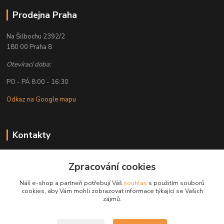
Prodejna Praha
Na Šilbochu 2392/2
180 00 Praha 8
Otevírací doba:
PO - PÁ 8:00 - 16:30
Odkaz na Google mapu
Kontakty
Petr Lapka
Zpracování cookies
+ 420 608 777 028
(Po-Pá, 8-16:30 hod.)
Náš e-shop a partneři potřebují Váš
souhlas
s použitím souborů
cookies, aby Vám mohli zobrazovat informace týkající se Vašich
obchod@golemreklama.cz
zájmů.