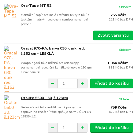
Ora-Tape MT 52
Skladem
Montážní papír pro malé i střední texty z fólií s
255 Kč
/
ks
lesklým i matným povrchem semipermanentní
211 Kč
bez DPH
přírodn...
Zvolit variantu
Oracal 970-RA, barva 030, dark red,
Skladem
š.152 cm - LESKLÁ
Wrappingová fólie určená pro celopolepy
1 066 Kč
/
bm
permanentní repoziční kanálkové lepidlo 110 ųm
881 Kč
bez DPH
s návinem 50...
Přidat do košíku
Oralite 5500 - 30, š.123cm
Skladem
Retrorefexní fólie certifikovaná pro výrobu
759 Kč
/
bm
dopravního značení fólie splňuje normu ČSN EN
627 Kč
bez DPH
12899-1:2...
Přidat do košíku