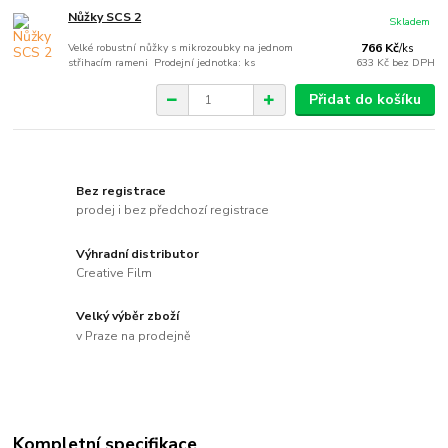
Nůžky SCS 2
Skladem
Velké robustní nůžky s mikrozoubky na jednom
766 Kč
/
ks
střihacím rameni Prodejní jednotka: ks
633 Kč
bez DPH
Přidat do košíku
Bez registrace
prodej i bez předchozí registrace
Výhradní distributor
Creative Film
Velký výběr zboží
v Praze na prodejně
Kompletní specifikace