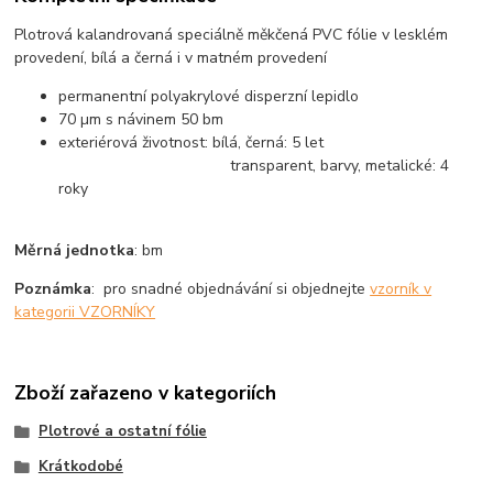
Plotrová kalandrovaná speciálně měkčená PVC fólie v lesklém
provedení, bílá a černá i v matném provedení
permanentní polyakrylové disperzní lepidlo
70 µm s návinem 50 bm
exteriérová životnost: bílá, černá: 5 let
transparent, barvy, metalické: 4
roky
Měrná jednotka
: bm
Poznámka
: pro snadné objednávání si objednejte
vzorník v
kategorii VZORNÍKY
Zboží zařazeno v kategoriích
Plotrové a ostatní fólie
Krátkodobé