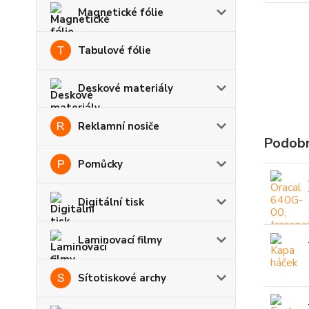
Magnetické fólie
Tabulové fólie
Deskové materiály
Reklamní nosiče
Podobn
Pomůcky
Digitální tisk
Laminovací filmy
Sítotiskové archy