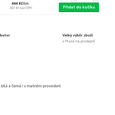
444 Kč
/
bm
Přidat do košíku
367 Kč
bez DPH
ibutor
Velký výběr zboží
v Praze na prodejně
bílá a černá i v matném provedení