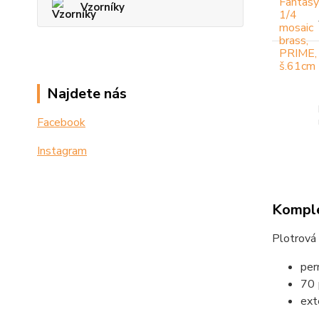
Vzorníky
Najdete nás
Facebook
Instagram
Komple
Plotrová 
per
70 
ext
tr