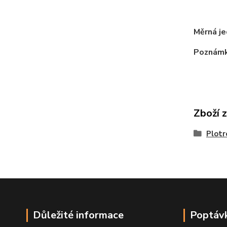
Měrná j
Poznám
Zboží 
Plotr
Důležité informace
Poptávk