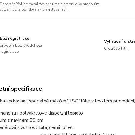
Dekorační fólie z metalizované umělé hmoty díky hranolům
vytváří různé optické efekty akrylové lepi...
Bez registrace
Výhradní distr
prodej i bez předchozí
Creative Film
registrace
tní specifikace
kalandrovaná speciálně měkčená PVC fólie v lesklém provedení, 
manentní polyakrylové disperzní lepidlo
µm s návinem 50 bm
eriérová životnost: bílá, černá: 5 let
ansparent, barvy, metalické: 4 roky