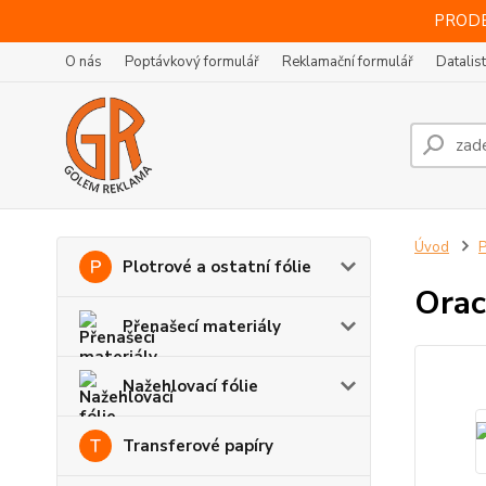
PRODE
O nás
Poptávkový formulář
Reklamační formulář
Datalis
Úvod
P
Plotrové a ostatní fólie
Orac
Přenašecí materiály
Nažehlovací fólie
Transferové papíry