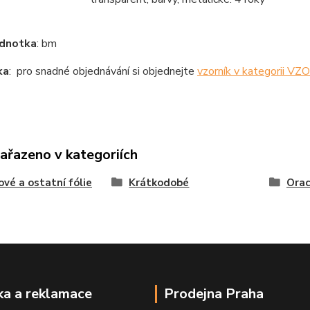
ednotka
: bm
ka
: pro snadné objednávání si objednejte
vzorník v kategorii V
zařazeno v kategoriích
ové a ostatní fólie
Krátkodobé
Orac
a a reklamace
Prodejna Praha