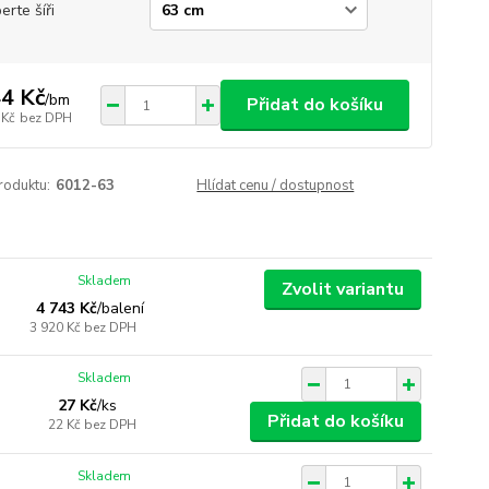
erte šíři
4 Kč
/
bm
Přidat do košíku
 Kč
bez DPH
roduktu:
6012-63
Hlídat cenu / dostupnost
Skladem
Zvolit variantu
4 743 Kč
/
balení
3 920 Kč
bez DPH
Skladem
27 Kč
/
ks
Přidat do košíku
22 Kč
bez DPH
Skladem