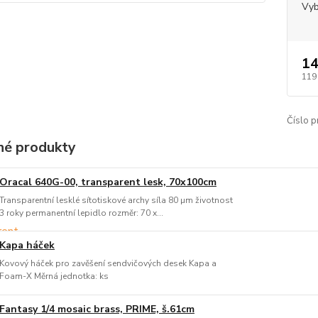
Vyb
14
119
Číslo p
é produkty
Oracal 640G-00, transparent lesk, 70x100cm
Transparentní lesklé sítotiskové archy síla 80 µm životnost
3 roky permanentní lepidlo rozměr: 70 x...
Kapa háček
Kovový háček pro zavěšení sendvičových desek Kapa a
Foam-X Měrná jednotka: ks
Fantasy 1/4 mosaic brass, PRIME, š.61cm