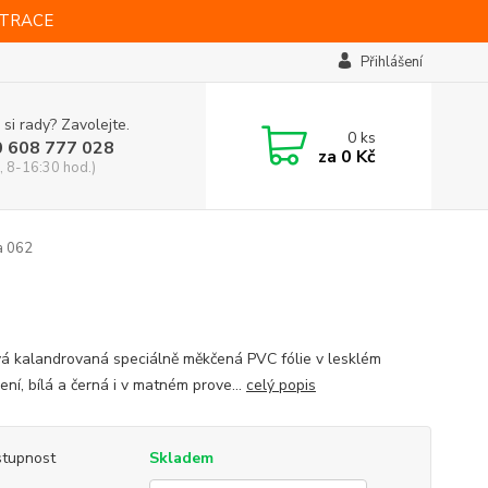
STRACE
Přihlášení
 si rady? Zavolejte.
0
ks
0 608 777 028
za
0 Kč
, 8-16:30 hod.)
a 062
vá kalandrovaná speciálně měkčená PVC fólie v lesklém
ní, bílá a černá i v matném prove...
celý popis
tupnost
Skladem