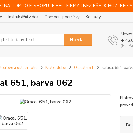
J NA TOMTO E-SHOPU JE PRO FIRMY I BEZ PŘEDCHOZÍ REGI
ty
Instruktážní videa
Obchodní podmínky
Kontakty
Nevíte
Hledat
+ 42
(Po-Pá
lotrové a ostatní fólie
Krátkodobé
Oracal 651
Oracal 651, barv
al 651, barva 062
Plotro
provede
Dos