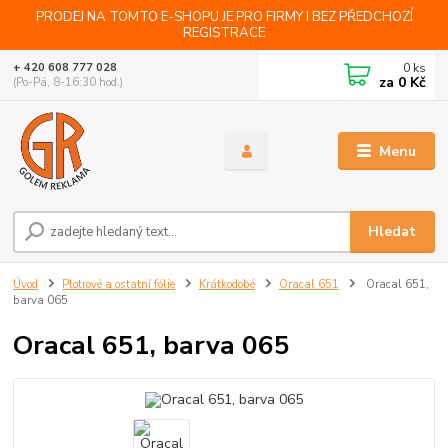
PRODEJ NA TOMTO E-SHOPU JE PRO FIRMY I BEZ PŘEDCHOZÍ
REGISTRACE
0
ks
+ 420 608 777 028
za
0 Kč
(Po-Pá, 8-16:30 hod.)
Menu
Hledat
Úvod
Plotrové a ostatní fólie
Krátkodobé
Oracal 651
Oracal 651,
barva 065
Oracal 651, barva 065