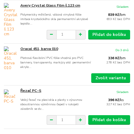
Avery Crystal Glass Film š.123 cm
Skladem
Polymericky měkčená, válcová vinylová fólie
839 Kč
/
bm
imitace krystalického skla permanentní akrylové
693 Kč
bez DPH
lepidlo...
Přidat do košíku
Oracal 451, barva 010
Do 3 dnů
Plotrová flexibilní PVC fólie vhodná pro PVC
336 Kč
/
bm
bannery, transparenty, markýzy atd. permanentní
278 Kč
bez DPH
akrylo...
Zvolit variantu
Řezač PC-S
Skladem
Velký řezač na plexiskla a plasty s výsuvnou
396 Kč
/
ks
oboustrannou výměnnou čepelí v rukojeti
327 Kč
bez DPH
zásobník se dv...
Přidat do košíku