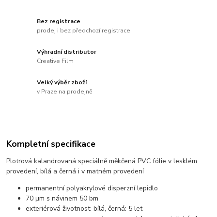
Bez registrace
prodej i bez předchozí registrace
Výhradní distributor
Creative Film
Velký výběr zboží
v Praze na prodejně
Kompletní specifikace
Plotrová kalandrovaná speciálně měkčená PVC fólie v lesklém
provedení, bílá a černá i v matném provedení
permanentní polyakrylové disperzní lepidlo
70 µm s návinem 50 bm
exteriérová životnost: bílá, černá: 5 let