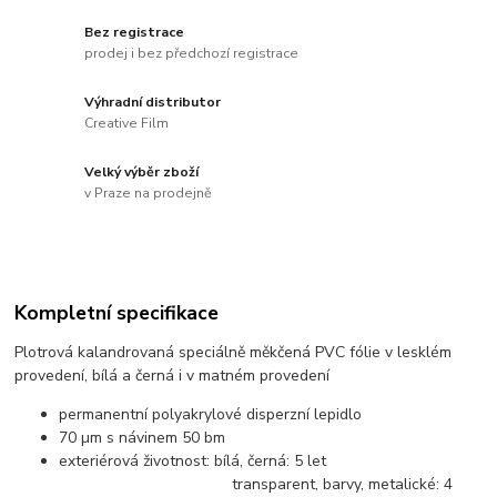
Bez registrace
prodej i bez předchozí registrace
Výhradní distributor
Creative Film
Velký výběr zboží
v Praze na prodejně
Kompletní specifikace
Plotrová kalandrovaná speciálně měkčená PVC fólie v lesklém
provedení, bílá a černá i v matném provedení
permanentní polyakrylové disperzní lepidlo
70 µm s návinem 50 bm
exteriérová životnost: bílá, černá: 5 let
transparent, barvy, metalické: 4