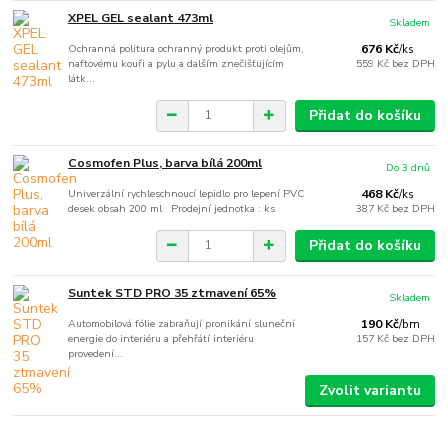
XPEL GEL sealant 473ml
Skladem
Ochranná politura ochranný produkt proti olejům,
676 Kč
/
ks
naftovému kouři a pylu a dalším znečišťujícím
559 Kč
bez DPH
látk...
Přidat do košíku
Cosmofen Plus, barva bílá 200ml
Do 3 dnů
Univerzální rychleschnoucí lepidlo pro lepení PVC
468 Kč
/
ks
desek obsah 200 ml Prodejní jednotka : ks
387 Kč
bez DPH
Přidat do košíku
Suntek STD PRO 35 ztmavení 65%
Skladem
Automobilová fólie zabraňují pronikání sluneční
190 Kč
/
bm
energie do interiéru a přehřátí interiéru
157 Kč
bez DPH
provedení...
Zvolit variantu