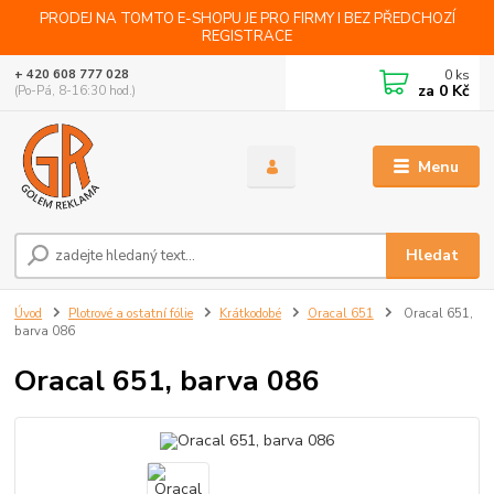
PRODEJ NA TOMTO E-SHOPU JE PRO FIRMY I BEZ PŘEDCHOZÍ
REGISTRACE
0
ks
+ 420 608 777 028
za
0 Kč
(Po-Pá, 8-16:30 hod.)
Menu
Hledat
Úvod
Plotrové a ostatní fólie
Krátkodobé
Oracal 651
Oracal 651,
barva 086
Oracal 651, barva 086