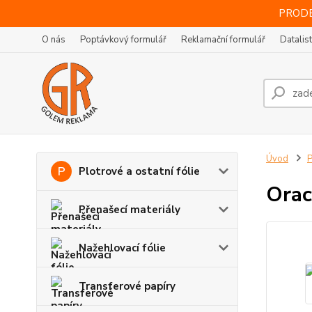
PRODE
O nás
Poptávkový formulář
Reklamační formulář
Datalis
Úvod
P
Plotrové a ostatní fólie
Orac
Přenašecí materiály
Nažehlovací fólie
Transferové papíry