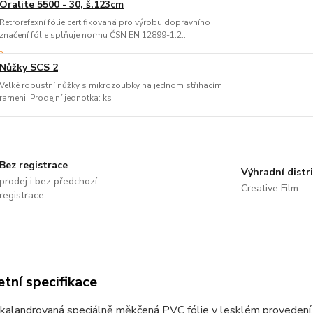
Oralite 5500 - 30, š.123cm
Retrorefexní fólie certifikovaná pro výrobu dopravního
značení fólie splňuje normu ČSN EN 12899-1:2...
Nůžky SCS 2
Velké robustní nůžky s mikrozoubky na jednom střihacím
rameni Prodejní jednotka: ks
Bez registrace
Výhradní distr
prodej i bez předchozí
Creative Film
registrace
tní specifikace
kalandrovaná speciálně měkčená PVC fólie v lesklém provedení, 