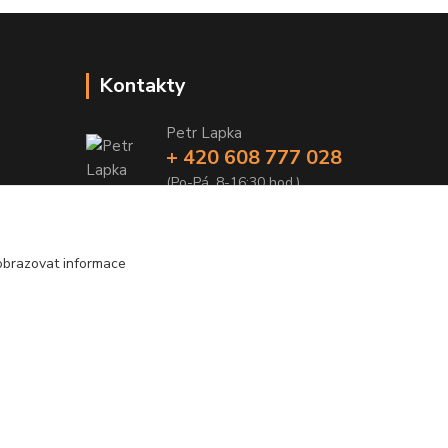
Kontakty
Petr Lapka
+ 420 608 777 028
(Po-Pá, 8-16:30 hod.)
obchod@golemreklama.cz
obrazovat informace
Vytvořeno na
Eshop-rychle.cz