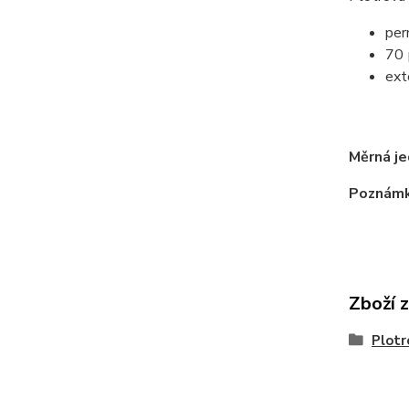
per
70 
ext
tr
Měrná j
Poznám
Zboží 
Plotr