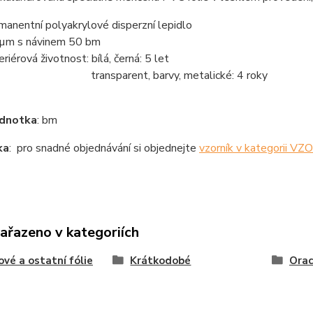
manentní polyakrylové disperzní lepidlo
µm s návinem 50 bm
eriérová životnost: bílá, černá: 5 let
ansparent, barvy, metalické: 4 roky
ednotka
: bm
ka
: pro snadné objednávání si objednejte
vzorník v kategorii V
zařazeno v kategoriích
ové a ostatní fólie
Krátkodobé
Orac