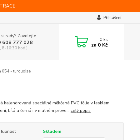
STRACE
Přihlášení
 si rady? Zavolejte.
0
ks
0 608 777 028
za
0 Kč
, 8-16:30 hod.)
 054 - turquoise
vá kalandrovaná speciálně měkčená PVC fólie v lesklém
ní, bílá a černá i v matném prove...
celý popis
tupnost
Skladem