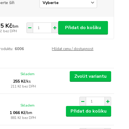
erte šíři
5 Kč
/
bm
Přidat do košíku
Kč
bez DPH
roduktu:
6006
Hlídat cenu / dostupnost
Skladem
Zvolit variantu
255 Kč
/
ks
211 Kč
bez DPH
Skladem
Přidat do košíku
1 066 Kč
/
bm
881 Kč
bez DPH