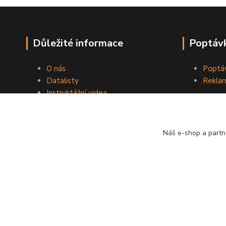
Důležité informace
Poptávk
O nás
Poptáv
Datalisty
Reklam
Instruktážní videa
Kontakty
Obchodní podmínky
Náš e-shop a partn