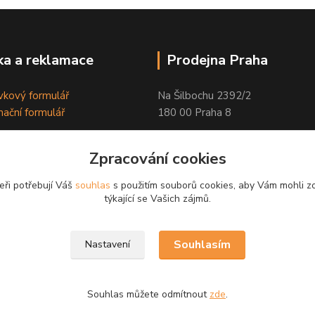
a a reklamace
Prodejna Praha
kový formulář
Na Šilbochu 2392/2
ační formulář
180 00 Praha 8
Otevírací doba:
Zpracování cookies
PO - PÁ 8:00 - 16:30
eři potřebují Váš
souhlas
s použitím souborů cookies, aby Vám mohli z
Odkaz na Google mapu
týkající se Vašich zájmů.
Souhlasím
Nastavení
Souhlas můžete odmítnout
zde
.