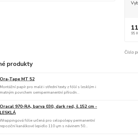
Vyb
11
95 
Číslo p
é produkty
Ora-Tape MT 52
Montážní papír pro malé i střední texty z fólií s lesklým i
matným povrchem semipermanentní přírodn...
Oracal 970-RA, barva 030, dark red, š.152 cm -
LESKLÁ
Wrappingová fólie určená pro celopolepy permanentní
repoziční kanálkové lepidlo 110 ųm s návinem 50...