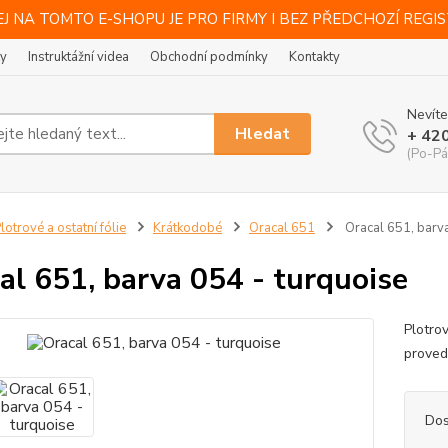
J NA TOMTO E-SHOPU JE PRO FIRMY I BEZ PŘEDCHOZÍ REGI
ty
Instruktážní videa
Obchodní podmínky
Kontakty
Nevíte
Hledat
+ 42
(Po-Pá
lotrové a ostatní fólie
Krátkodobé
Oracal 651
Oracal 651, barva
al 651, barva 054 - turquoise
Plotro
provede
Dos