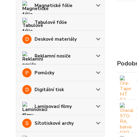
Magnetické fólie
Tabulové fólie
Deskové materiály
Reklamní nosiče
Podobn
Pomůcky
Digitální tisk
Laminovací filmy
Sítotiskové archy