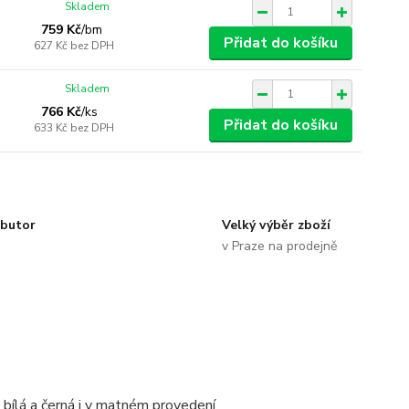
Skladem
759 Kč
/
bm
Přidat do košíku
627 Kč
bez DPH
Skladem
766 Kč
/
ks
Přidat do košíku
633 Kč
bez DPH
ibutor
Velký výběr zboží
v Praze na prodejně
bílá a černá i v matném provedení