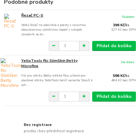
Podobné produkty
Řezač PC-S
Skladem
Velký řezač na plexiskla a plasty s výsuvnou
396 Kč
/
ks
oboustrannou výměnnou čepelí v rukojeti
327 Kč
bez DPH
zásobník se dv...
Přidat do košíku
YelloTools filc SlimSkin Betty
Na dotaz
Microfine
Filc pro stěrku Betty měkké filcy určené pro
586 Kč
/
ks
plastové stěrky YelloTools tenčí varianta Slouží k
484 Kč
bez DPH
och...
Přidat do košíku
Bez registrace
prodej i bez předchozí registrace