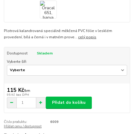
Plotrová kalandrovaná speciálně měkčená PVC fólie v lesklém
provedení, bílá a černá i v matném prove...
celý popis
Dostupnost
Skladem
Vyberte šíři
115 Kč
/
bm
95 Kč
bez DPH
Přidat do košíku
Číslo produktu:
6009
Hlídat cenu / dostupnost