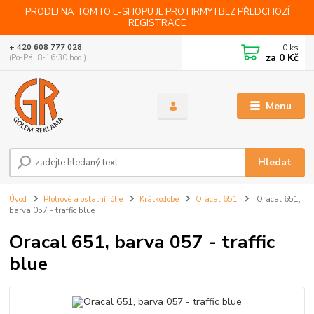
PRODEJ NA TOMTO E-SHOPU JE PRO FIRMY I BEZ PŘEDCHOZÍ
REGISTRACE
0
ks
+ 420 608 777 028
za
0 Kč
(Po-Pá, 8-16:30 hod.)
Menu
Hledat
Úvod
Plotrové a ostatní fólie
Krátkodobé
Oracal 651
Oracal 651,
barva 057 - traffic blue
Oracal 651, barva 057 - traffic
blue