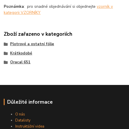
Poznámka
: pro snadné objednávání si objednejte
vzorník v
kategorii VZORNÍKY
Zboží zařazeno v kategoriích
Plotrové a ostatní fólie
Krátkodobé
Oracal 651
Důležité informace
O nás
Datalisty
Instruktážní videa