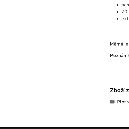
per
70 
ext
tr
Měrná j
Poznám
Zboží 
Plotr