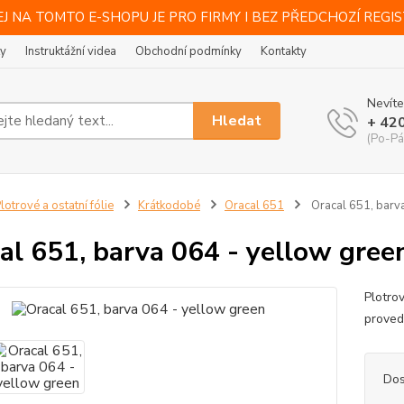
J NA TOMTO E-SHOPU JE PRO FIRMY I BEZ PŘEDCHOZÍ REGI
ty
Instruktážní videa
Obchodní podmínky
Kontakty
Nevíte
Hledat
+ 42
(Po-Pá
lotrové a ostatní fólie
Krátkodobé
Oracal 651
Oracal 651, barv
al 651, barva 064 - yellow gree
Plotro
provede
Dos