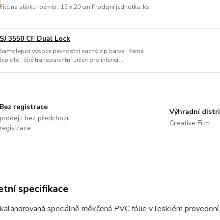
Filc na stěrku rozměr : 15 x 20 cm Prodejní jednotka: ks
SJ 3550 CF Dual Lock
Samolepicí vysoce pevnostní suchý zip barva : černá
lepidlo : čiré transparentní určen pro interiér...
Bez registrace
Výhradní distr
prodej i bez předchozí
Creative Film
registrace
tní specifikace
kalandrovaná speciálně měkčená PVC fólie v lesklém provedení, 