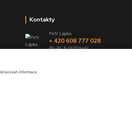
Kontakty
Petr Lapka
+ 420 608 777 028
(Po-Pá, 8-16:30 hod.)
obchod@golemreklama.cz
obrazovat informace
Vytvořeno na
Eshop-rychle.cz