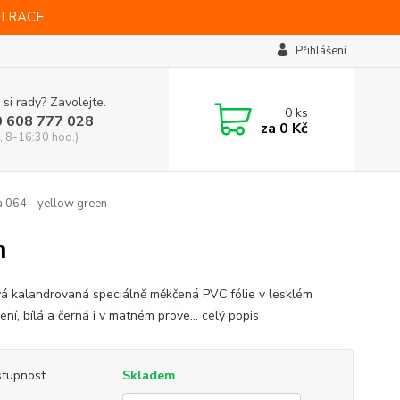
STRACE
Přihlášení
 si rady? Zavolejte.
0
ks
0 608 777 028
za
0 Kč
, 8-16:30 hod.)
a 064 - yellow green
n
vá kalandrovaná speciálně měkčená PVC fólie v lesklém
ní, bílá a černá i v matném prove...
celý popis
tupnost
Skladem