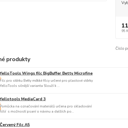
Vyb
11
95 
Číslo p
é produkty
YelloTools Wings filc BigBuffer Betty Microfine
Filc pro stěrku Betty měkké filcy určené pro plastové stěrky
YelloTools silnější varianta Slouží k ...
Yellotools MediaCard 3
Pomůcka na označování materiálů určena pro skladování
fólií s možností psaní o návinu a dalších po...
Červený Filc A5