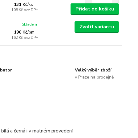
131 Kč
/
ks
Přidat do košíku
108 Kč
bez DPH
Skladem
Zvolit variantu
196 Kč
/
bm
162 Kč
bez DPH
ibutor
Velký výběr zboží
v Praze na prodejně
bílá a černá i v matném provedení