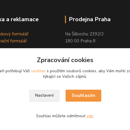
a a reklamace
Prodejna Praha
kový formulář
Na Šilbochu 2392/2
ační formulář
180 00 Praha 8
Otevírací doba:
Zpracování cookies
PO - PÁ 8:00 - 16:30
eři potřebují Váš
souhlas
s použitím souborů cookies, aby Vám mohli z
Odkaz na Google mapu
týkající se Vašich zájmů.
Souhlasím
Nastavení
Souhlas můžete odmítnout
zde
.