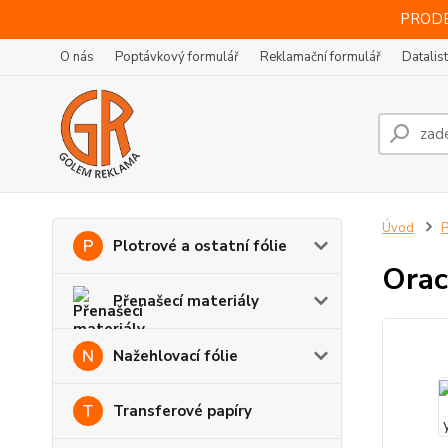
PRODE
O nás
Poptávkový formulář
Reklamační formulář
Datalis
Úvod
P
Plotrové a ostatní fólie
Orac
Přenašecí materiály
Nažehlovací fólie
Transferové papíry