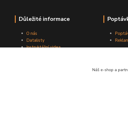
Důležité informace
Poptávk
O nás
Poptáv
Datalisty
Reklam
Instruktážní videa
Kontakty
Obchodní podmínky
Náš e-shop a partn