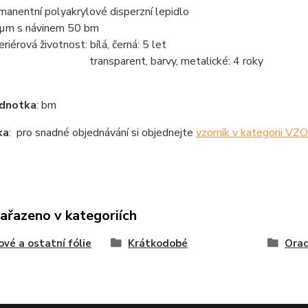
manentní polyakrylové disperzní lepidlo
µm s návinem 50 bm
eriérová životnost: bílá, černá: 5 let
ansparent, barvy, metalické: 4 roky
ednotka
: bm
ka
: pro snadné objednávání si objednejte
vzorník v kategorii V
zařazeno v kategoriích
ové a ostatní fólie
Krátkodobé
Orac