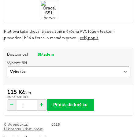
Plotrová kalandrovaná speciálně měkčená PVC fólie v lesklém
provedení, bílá a černá i v matném prove...
celý popis
Dostupnost
Skladem
Vyberte šíři
115 Kč
/
bm
95 Kč
bez DPH
Přidat do košíku
Číslo produktu:
6015
Hlídat cenu / dostupnost