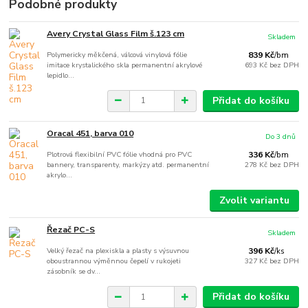
Podobné produkty
Avery Crystal Glass Film š.123 cm
Skladem
Polymericky měkčená, válcová vinylová fólie
839 Kč
/
bm
imitace krystalického skla permanentní akrylové
693 Kč
bez DPH
lepidlo...
Přidat do košíku
Oracal 451, barva 010
Do 3 dnů
Plotrová flexibilní PVC fólie vhodná pro PVC
336 Kč
/
bm
bannery, transparenty, markýzy atd. permanentní
278 Kč
bez DPH
akrylo...
Zvolit variantu
Řezač PC-S
Skladem
Velký řezač na plexiskla a plasty s výsuvnou
396 Kč
/
ks
oboustrannou výměnnou čepelí v rukojeti
327 Kč
bez DPH
zásobník se dv...
Přidat do košíku