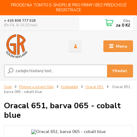
PRODEJ NA TOMTO E-SHOPU JE PRO FIRMY I BEZ PŘEDCHOZÍ
REGISTRACE
0
ks
+ 420 608 777 028
za
0 Kč
(Po-Pá, 8-16:30 hod.)
Menu
Hledat
Úvod
Plotrové a ostatní fólie
Krátkodobé
Oracal 651
Oracal 651,
barva 065 - cobalt blue
Oracal 651, barva 065 - cobalt
blue