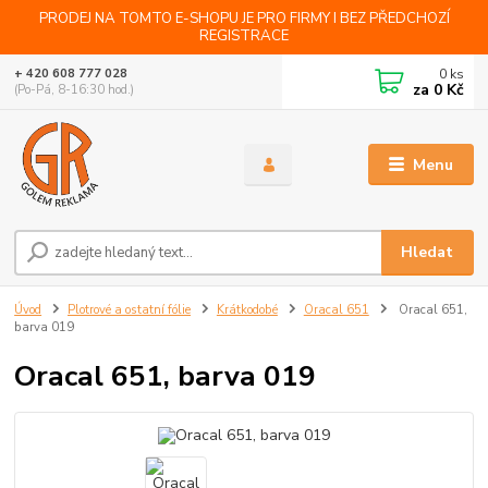
PRODEJ NA TOMTO E-SHOPU JE PRO FIRMY I BEZ PŘEDCHOZÍ
REGISTRACE
0
ks
+ 420 608 777 028
za
0 Kč
(Po-Pá, 8-16:30 hod.)
Menu
Hledat
Úvod
Plotrové a ostatní fólie
Krátkodobé
Oracal 651
Oracal 651,
barva 019
Oracal 651, barva 019