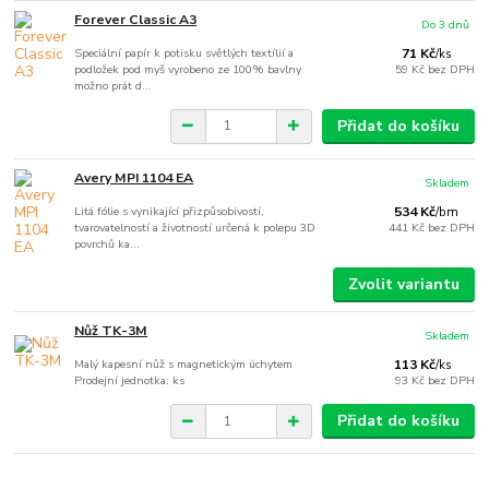
Forever Classic A3
Do 3 dnů
Speciální papír k potisku světlých textílií a
71 Kč
/
ks
podložek pod myš vyrobeno ze 100% bavlny
59 Kč
bez DPH
možno prát d...
Přidat do košíku
Avery MPI 1104 EA
Skladem
Litá fólie s vynikající přizpůsobivostí,
534 Kč
/
bm
tvarovatelností a životností určená k polepu 3D
441 Kč
bez DPH
povrchů ka...
Zvolit variantu
Nůž TK-3M
Skladem
Malý kapesní nůž s magnetickým úchytem
113 Kč
/
ks
Prodejní jednotka: ks
93 Kč
bez DPH
Přidat do košíku