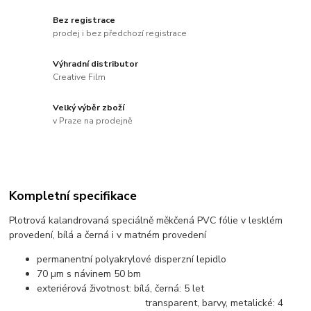
Bez registrace
prodej i bez předchozí registrace
Výhradní distributor
Creative Film
Velký výběr zboží
v Praze na prodejně
Kompletní specifikace
Plotrová kalandrovaná speciálně měkčená PVC fólie v lesklém
provedení, bílá a černá i v matném provedení
permanentní polyakrylové disperzní lepidlo
70 µm s návinem 50 bm
exteriérová životnost: bílá, černá: 5 let
transparent, barvy, metalické: 4