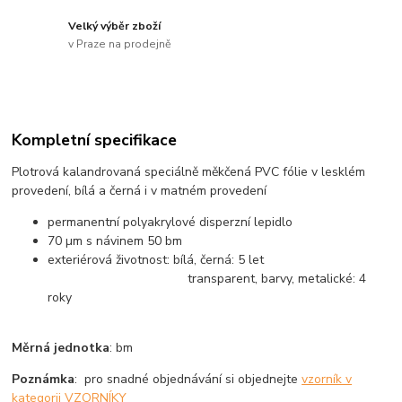
Velký výběr zboží
v Praze na prodejně
Kompletní specifikace
Plotrová kalandrovaná speciálně měkčená PVC fólie v lesklém
provedení, bílá a černá i v matném provedení
permanentní polyakrylové disperzní lepidlo
70 µm s návinem 50 bm
exteriérová životnost: bílá, černá: 5 let
transparent, barvy, metalické: 4
roky
Měrná jednotka
: bm
Poznámka
: pro snadné objednávání si objednejte
vzorník v
kategorii VZORNÍKY