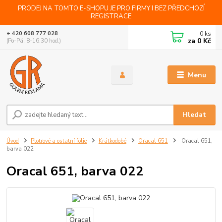
PRODEJ NA TOMTO E-SHOPU JE PRO FIRMY I BEZ PŘEDCHOZÍ
REGISTRACE
0
ks
+ 420 608 777 028
za
0 Kč
(Po-Pá, 8-16:30 hod.)
Menu
Hledat
Úvod
Plotrové a ostatní fólie
Krátkodobé
Oracal 651
Oracal 651,
barva 022
Oracal 651, barva 022