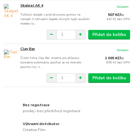
Skalpel AK 4
Skladem
Tužkový skalpel s protiskuzovou gumou na
507 Kč
/
ks
rukojeti 3 náhradní čepele různých typů součástí
419 Kč
bez DPH
modelu ty...
Přidat do košíku
Clay Bar
Skladem
Čistící hlína Clay Bar vhodná pro přípravu
1 035 Kč
/
ks
karosérie automobilu používá se na mokrém
855 Kč
bez DPH
povrchu tzv. s...
Přidat do košíku
Bez registrace
prodej i bez předchozí registrace
Výhradní distributor
Creative Film