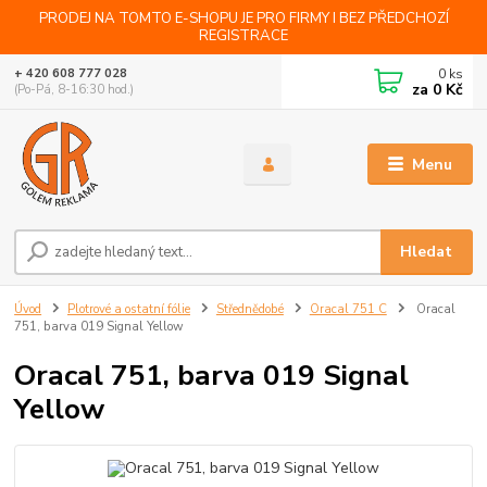
PRODEJ NA TOMTO E-SHOPU JE PRO FIRMY I BEZ PŘEDCHOZÍ
REGISTRACE
0
ks
+ 420 608 777 028
za
0 Kč
(Po-Pá, 8-16:30 hod.)
Menu
Hledat
Úvod
Plotrové a ostatní fólie
Střednědobé
Oracal 751 C
Oracal
751, barva 019 Signal Yellow
Oracal 751, barva 019 Signal
Yellow