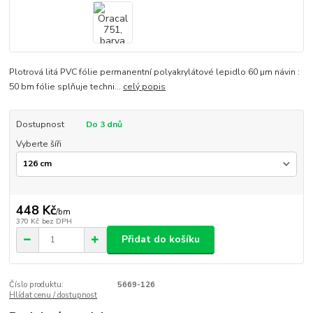
Plotrová litá PVC fólie permanentní polyakrylátové lepidlo 60 µm návin :
50 bm fólie splňuje techni...
celý popis
Dostupnost
Do 3 dnů
Vyberte šíři
448 Kč
/
bm
370 Kč
bez DPH
Přidat do košíku
Číslo produktu:
5669-126
Hlídat cenu / dostupnost