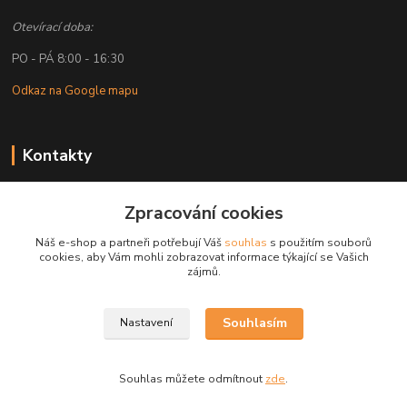
Otevírací doba:
PO - PÁ 8:00 - 16:30
Odkaz na Google mapu
Kontakty
Petr Lapka
+ 420 608 777 028
Zpracování cookies
(Po-Pá, 8-16:30 hod.)
Náš e-shop a partneři potřebují Váš
souhlas
s použitím souborů
cookies, aby Vám mohli zobrazovat informace týkající se Vašich
obchod@golemreklama.cz
zájmů.
Souhlasím
Nastavení
Souhlas můžete odmítnout
zde
.
Vytvořeno na
Eshop-rychle.cz