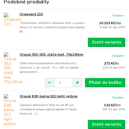
Podobné produkty
Oraguard 215
Skladem
Polymerická, měkčená válcovaná fólie s vysokou
10 223 Kč
/
role
mírou UV ochrany solventní polyakrylové lepidlo
8 449 Kč
bez DPH
80 ...
Zvolit variantu
Oracal 352-003, zlatá mat, 70x100cm
Skladem
Zlaté matné polyesterové sítotiskové archy
272 Kč
/
ks
životnost 1 rok rozměr: 70 x 100 cm lepidlo
225 Kč
bez DPH
permanentní ...
Přidat do košíku
Oracal 638, barva 022 light yellow
Skladem
Speciální dekorativní fólie na zdi 80 ųm
132 Kč
/
bm
snímatelné polyakrylátové lepidlo 57 barev
109 Kč
bez DPH
životnost : 2 r...
Zvolit variantu