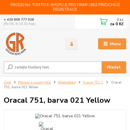
PRODEJ NA TOMTO E-SHOPU JE PRO FIRMY I BEZ PŘEDCHOZÍ
REGISTRACE
0
ks
+ 420 608 777 028
za
0 Kč
(Po-Pá, 8-16:30 hod.)
Menu
Hledat
Úvod
Plotrové a ostatní fólie
Střednědobé
Oracal 751 C
Oracal
751, barva 021 Yellow
Oracal 751, barva 021 Yellow