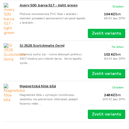
Avery 500, barva 517 - light green
Skladem
Plotrová monomerická PVC fólie v lesklém i
104 Kč
/
bm
matném provedení permanentní akrylové lepidlo
86 Kč
bez DPH
u lesklých...
Zvolit variantu
SJ 3526 Scotchmate černý
Na dotaz
Nylonový suchý zip - nutno dokoupit protikus
102 Kč
/
bm
3527 vhodný pro interiér barva : černá lepidlo :
84 Kč
bez DPH
synte...
Zvolit variantu
Magnetická fólie bílá
Skladem
Magnetická fólie s vynikající rozměrovou
248 Kč
/
bm
stabilitou lze potisknout sítotiskem polepit
205 Kč
bez DPH
řezanou nebo ...
Zvolit variantu