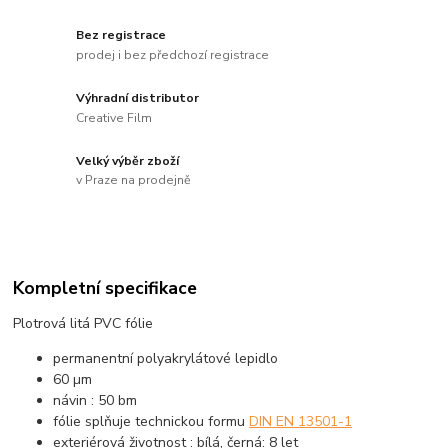
Bez registrace
prodej i bez předchozí registrace
Výhradní distributor
Creative Film
Velký výběr zboží
v Praze na prodejně
Kompletní specifikace
Plotrová litá PVC fólie
permanentní polyakrylátové lepidlo
60 µm
návin : 50 bm
fólie splňuje technickou formu
DIN EN 13501-1
exteriérová životnost : bílá, černá: 8 let