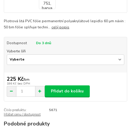
Plotrová litá PVC fólie permanentní polyakrylátové lepidlo 60 µm návin :
50 bm fólie splňuje techni...
celý popis
Dostupnost
Do 3 dnů
Vyberte šíři
225 Kč
/
bm
186 Kč
bez DPH
Přidat do košíku
Číslo produktu:
5671
Hlídat cenu / dostupnost
Podobné produkty