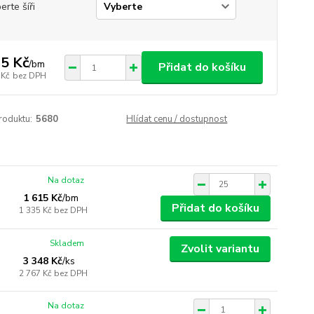
erte šíři
5 Kč
/
bm
Přidat do košíku
 Kč
bez DPH
roduktu:
5680
Hlídat cenu / dostupnost
Na dotaz
1 615 Kč
/
bm
Přidat do košíku
1 335 Kč
bez DPH
Skladem
Zvolit variantu
3 348 Kč
/
ks
2 767 Kč
bez DPH
Na dotaz