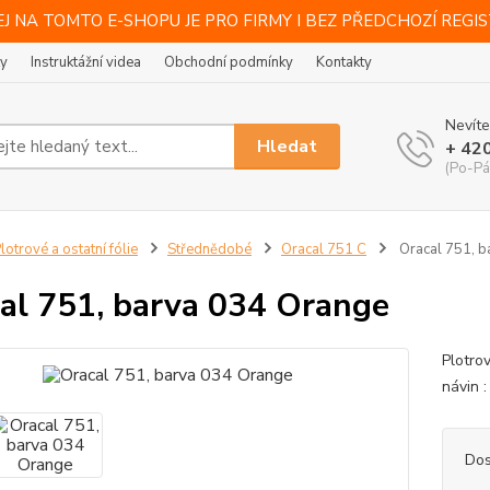
J NA TOMTO E-SHOPU JE PRO FIRMY I BEZ PŘEDCHOZÍ REGI
ty
Instruktážní videa
Obchodní podmínky
Kontakty
Nevíte
Hledat
+ 42
(Po-Pá
lotrové a ostatní fólie
Střednědobé
Oracal 751 C
Oracal 751, b
al 751, barva 034 Orange
Plotro
návin :
Dos