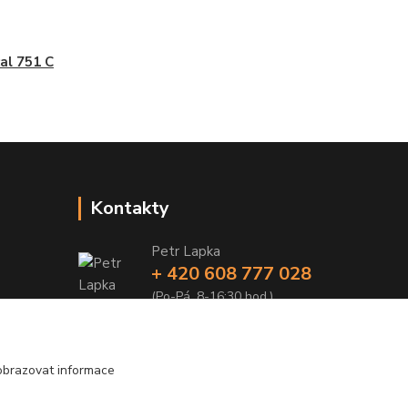
al 751 C
Kontakty
Petr Lapka
+ 420 608 777 028
(Po-Pá, 8-16:30 hod.)
obchod@golemreklama.cz
obrazovat informace