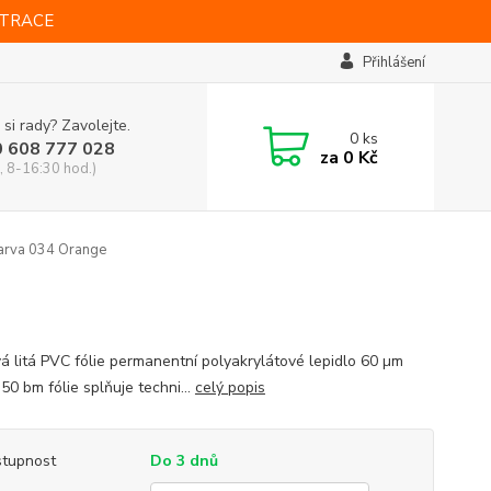
STRACE
Přihlášení
 si rady? Zavolejte.
0
ks
0 608 777 028
za
0 Kč
, 8-16:30 hod.)
arva 034 Orange
vá litá PVC fólie permanentní polyakrylátové lepidlo 60 µm
 50 bm fólie splňuje techni...
celý popis
tupnost
Do 3 dnů