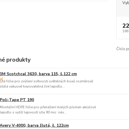
Vyb
22
186
Číslo p
é produkty
3M Scotchcal 3630, barva 115, š.122 cm
Litá fólie pro zvýšení svítivosti světelných boxů rozměrově
stálá vakuově tvarovatelná čiré lepidlo...
Poli-Tape PT 190
Montážní HDPE fólie pro přenášení malých písmen akrylové
lepidlo s vyšší lepivostí síla 90 mic náv...
Avery V-4000, barva žlutá, š. 122cm