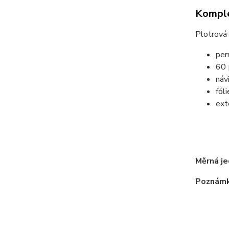
Komple
Plotrová 
per
60
náv
fól
exte
tr
m
Měrná je
Poznámk