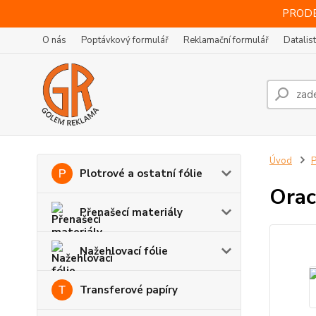
PRODE
O nás
Poptávkový formulář
Reklamační formulář
Datalis
Úvod
P
Plotrové a ostatní fólie
Orac
Přenašecí materiály
Nažehlovací fólie
Transferové papíry