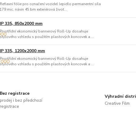
Reflexní fólie pro označení vozidel lepidlo permanentní síla
179 mic. návin 45 bm exteriérová život...
IP 335, 850x2000 mm
Prvotřídní ekonomický bannerový Roll-Up dosahuje
stylového vzhledu s použitím plastových koncovek a ...
IP 335, 1200x2000 mm
Prvotřídní ekonomický bannerový Roll-Up dosahuje
stylového vzhledu s použitím plastových koncovek a ...
Bez registrace
Výhradní distr
prodej i bez předchozí
Creative Film
registrace