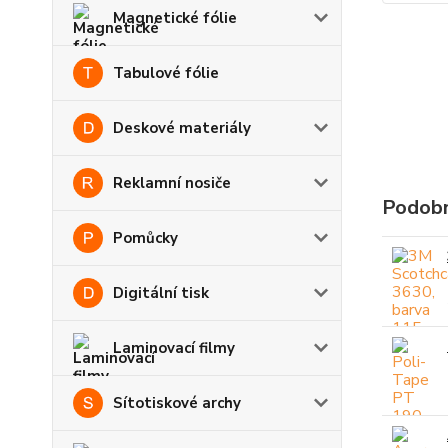
Magnetické fólie
Tabulové fólie
Deskové materiály
Reklamní nosiče
Podobn
Pomůcky
Digitální tisk
Laminovací filmy
Sítotiskové archy