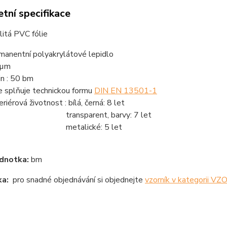
tní specifikace
litá PVC fólie
manentní polyakrylátové lepidlo
 µm
in : 50 bm
ie splňuje technickou formu
DIN EN 13501-1
riérová životnost : bílá, černá: 8 let
ansparent, barvy: 7 let
etalické: 5 let
dnotka:
bm
a:
pro snadné objednávání si objednejte
vzorník v kategorii V