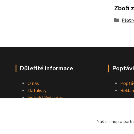
Zboží 
Plotr
Důležité informace
Poptávk
O nás
Poptáv
Datalisty
Reklam
Instruktážní videa
Kontakty
Obchodní podmínky
Náš e-shop a partn