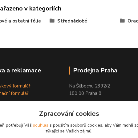
zařazeno v kategoriích
ové a ostatní fólie
Střednědobé
Orac
a a reklamace
Prodejna Praha
kový formulář
Na Šilbochu 2392/2
ační formulář
180 00 Praha 8
Otevírací doba:
Zpracování cookies
PO - PÁ 8:00 - 16:30
eři potřebují Váš
souhlas
s použitím souborů cookies, aby Vám mohli z
Odkaz na Google mapu
týkající se Vašich zájmů.