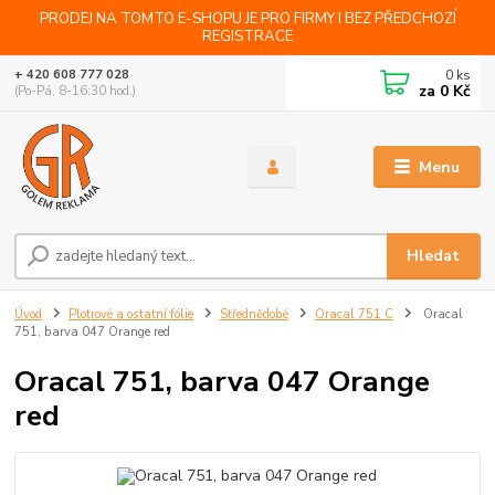
PRODEJ NA TOMTO E-SHOPU JE PRO FIRMY I BEZ PŘEDCHOZÍ
REGISTRACE
0
ks
+ 420 608 777 028
za
0 Kč
(Po-Pá, 8-16:30 hod.)
Menu
Hledat
Úvod
Plotrové a ostatní fólie
Střednědobé
Oracal 751 C
Oracal
751, barva 047 Orange red
Oracal 751, barva 047 Orange
red