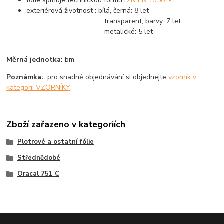
fólie splňuje technickou formu
DIN EN 13501-1
exteriérová životnost : bílá, černá: 8 let
transparent, barvy: 7 let
metalické: 5 let
Měrná jednotka:
bm
Poznámka:
pro snadné objednávání si objednejte
vzorník v
kategorii VZORNÍKY
Zboží zařazeno v kategoriích
Plotrové a ostatní fólie
Střednědobé
Oracal 751 C