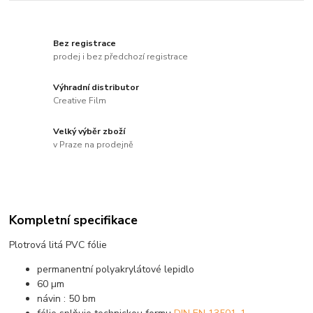
Bez registrace
prodej i bez předchozí registrace
Výhradní distributor
Creative Film
Velký výběr zboží
v Praze na prodejně
Kompletní specifikace
Plotrová litá PVC fólie
permanentní polyakrylátové lepidlo
60 µm
návin : 50 bm