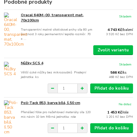
Podobné produkty
Oracal 640M-00, transparent mat,
Skladem
70x100cm
Transparentní matné sítotiskové archy síla 80 µm
4 743 Kč
/
balení
životnost 3 roky permanentní lepidlo rozměr: 70
3 920 Kč
bez DPH
x ...
Zvolit variantu
Nůžky SCS 4
Skladem
Větší úzké nůžky bez mikrozoubků Prodejní
566 Kč
/
ks
jednotka: ks
468 Kč
bez DPH
Přidat do košíku
Poli-Tack 853, barva bílá, š.50 cm
Na dotaz
Přenášecí fólie pro nažehlovací materiály síla 120
1 453 Kč
/
role
mic návin 10 bm Měrná jednotka: role
1 201 Kč
bez DPH
Přidat do košíku