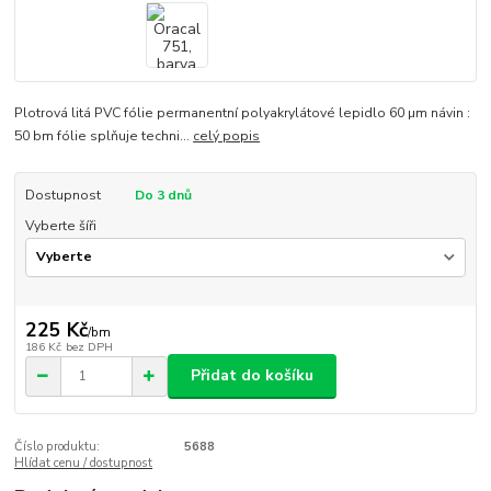
Plotrová litá PVC fólie permanentní polyakrylátové lepidlo 60 µm návin :
50 bm fólie splňuje techni...
celý popis
Dostupnost
Do 3 dnů
Vyberte šíři
225 Kč
/
bm
186 Kč
bez DPH
Přidat do košíku
Číslo produktu:
5688
Hlídat cenu / dostupnost