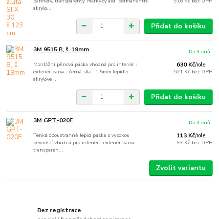
bannery, transparenty, markýzy atd. permanentní
916 Kč
bez DPH
akrylo...
Přidat do košíku
3M 9515 B, š. 19mm
Do 3 dnů
Montážní pěnová páska vhodná pro interiér i
630 Kč
/
role
exteriér barva : černá síla : 1,5mm lepidlo :
521 Kč
bez DPH
akrylové ...
Přidat do košíku
3M GPT-020F
Do 3 dnů
Tenká oboustranně lepicí páska s vysokou
113 Kč
/
role
pevností vhodná pro interiér i exteriér barva :
93 Kč
bez DPH
transparen...
Zvolit variantu
Bez registrace