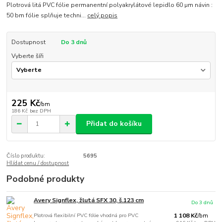
Plotrová litá PVC fólie permanentní polyakrylátové lepidlo 60 µm návin :
50 bm fólie splňuje techni...
celý popis
Dostupnost
Do 3 dnů
Vyberte šíři
225 Kč
/
bm
186 Kč
bez DPH
Přidat do košíku
Číslo produktu:
5695
Hlídat cenu / dostupnost
Podobné produkty
Avery Signflex, žlutá SFX 30, š.123 cm
Do 3 dnů
Plotrová flexibilní PVC fólie vhodná pro PVC
1 108 Kč
/
bm