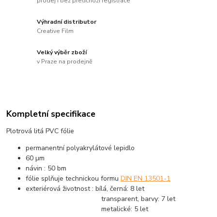
prodej i bez předchozí registrace
Výhradní distributor
Creative Film
Velký výběr zboží
v Praze na prodejně
Kompletní specifikace
Plotrová litá PVC fólie
permanentní polyakrylátové lepidlo
60 µm
návin : 50 bm
fólie splňuje technickou formu
DIN EN 13501-1
exteriérová životnost : bílá, černá: 8 let
transparent, barvy: 7 let
metalické: 5 let