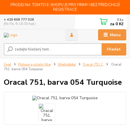
PRODEJ NA TOMTO E-SHOPU JE PRO FIRMY I BEZ PŘEDCHOZÍ
REGISTRACE
0
ks
+ 420 608 777 028
za
0 Kč
(Po-Pá, 8-16:30 hod.)
Menu
Hledat
Úvod
Plotrové a ostatní fólie
Střednědobé
Oracal 751 C
Oracal
751, barva 054 Turquoise
Oracal 751, barva 054 Turquoise