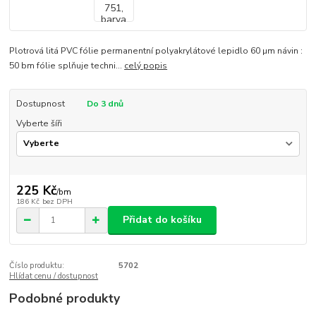
Plotrová litá PVC fólie permanentní polyakrylátové lepidlo 60 µm návin :
50 bm fólie splňuje techni...
celý popis
Dostupnost
Do 3 dnů
Vyberte šíři
225 Kč
/
bm
186 Kč
bez DPH
Přidat do košíku
Číslo produktu:
5702
Hlídat cenu / dostupnost
Podobné produkty