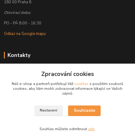
180 00 Praha 8
Otevírací doba:
PO - PÁ 8:00 - 16:30
Odkaz na Google mapu
Kontakty
Petr Lapka
Zpracování cookies
+ 420 608 777 028
(Po-Pá, 8-16:30 hod.)
Náš e-shop a partneři potřebují Váš
souhlas
s použitím souborů
cookies, aby Vám mohli zobrazovat informace týkající se Vašich
obchod@golemreklama.cz
zájmů.
Souhlasím
Nastavení
Souhlas můžete odmítnout
zde
.
Vytvořeno na
Eshop-rychle.cz