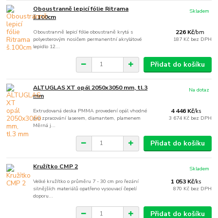
Oboustranně lepicí fólie Ritrama
Skladem
š.100cm
Oboustranně lepicí fólie oboustraně krytá s
226 Kč
/
bm
polyesterovým nosičem permanentní akrylátové
187 Kč
bez DPH
lepidlo 12...
Přidat do košíku
ALTUGLAS XT opál 2050x3050 mm, tl.3
Na dotaz
mm
Extrudovaná deska PMMA provedení opál vhodné
4 446 Kč
/
ks
pro zpracování laserem, diamantem, plamenem
3 674 Kč
bez DPH
Měrná j...
Přidat do košíku
Kružítko CMP 2
Skladem
Velké kružítko o průměru 7 - 30 cm pro řezání
1 053 Kč
/
ks
silnějších materiálů opatřeno vysouvací čepelí
870 Kč
bez DPH
doporu...
Přidat do košíku