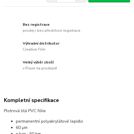
Bez registrace
prodej i bez předchozí registrace
Výhradní distributor
Creative Film
Velký výběr zboží
v Praze na prodejně
Kompletní specifikace
Plotrová litá PVC fólie
permanentní polyakrylátové lepidlo
60 µm
návin : 50 bm