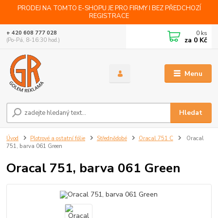
PRODEJ NA TOMTO E-SHOPU JE PRO FIRMY I BEZ PŘEDCHOZÍ
REGISTRACE
0
ks
+ 420 608 777 028
za
0 Kč
(Po-Pá, 8-16:30 hod.)
Menu
Hledat
Úvod
Plotrové a ostatní fólie
Střednědobé
Oracal 751 C
Oracal
751, barva 061 Green
Oracal 751, barva 061 Green