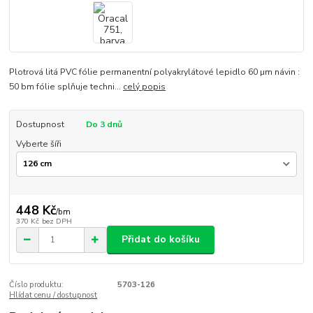
Plotrová litá PVC fólie permanentní polyakrylátové lepidlo 60 µm návin :
50 bm fólie splňuje techni...
celý popis
Dostupnost
Do 3 dnů
Vyberte šíři
448 Kč
/
bm
370 Kč
bez DPH
Přidat do košíku
Číslo produktu:
5703-126
Hlídat cenu / dostupnost