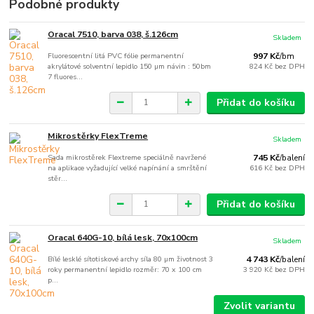
Podobné produkty
Oracal 7510, barva 038, š.126cm
Skladem
Fluorescentní litá PVC fólie permanentní
997 Kč
/
bm
akrylátové solventní lepidlo 150 µm návin : 50bm
824 Kč
bez DPH
7 fluores...
Přidat do košíku
Mikrostěrky FlexTreme
Skladem
Sada mikrostěrek Flextreme speciálně navržené
745 Kč
/
balení
na aplikace vyžadující velké napínání a smrštění
616 Kč
bez DPH
stěr...
Přidat do košíku
Oracal 640G-10, bílá lesk, 70x100cm
Skladem
Bílé lesklé sítotiskové archy síla 80 µm životnost 3
4 743 Kč
/
balení
roky permanentní lepidlo rozměr: 70 x 100 cm
3 920 Kč
bez DPH
p...
Zvolit variantu