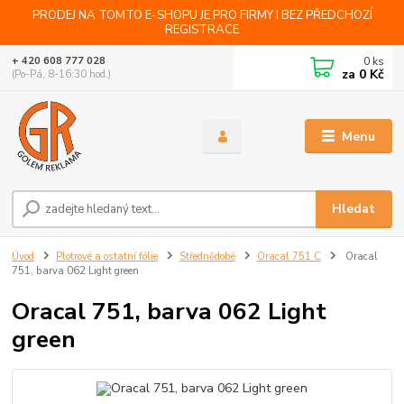
PRODEJ NA TOMTO E-SHOPU JE PRO FIRMY I BEZ PŘEDCHOZÍ
REGISTRACE
0
ks
+ 420 608 777 028
za
0 Kč
(Po-Pá, 8-16:30 hod.)
Menu
Hledat
Úvod
Plotrové a ostatní fólie
Střednědobé
Oracal 751 C
Oracal
751, barva 062 Light green
Oracal 751, barva 062 Light
green