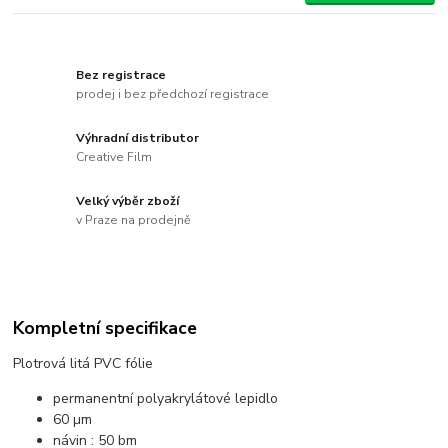
Bez registrace
prodej i bez předchozí registrace
Výhradní distributor
Creative Film
Velký výběr zboží
v Praze na prodejně
Kompletní specifikace
Plotrová litá PVC fólie
permanentní polyakrylátové lepidlo
60 µm
návin : 50 bm