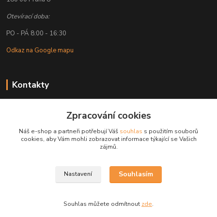
Otevírací doba:
PO - PÁ 8:00 - 16:30
Odkaz na Google mapu
Kontakty
Petr Lapka
Zpracování cookies
+ 420 608 777 028
(Po-Pá, 8-16:30 hod.)
Náš e-shop a partneři potřebují Váš
souhlas
s použitím souborů
cookies, aby Vám mohli zobrazovat informace týkající se Vašich
obchod@golemreklama.cz
zájmů.
Souhlasím
Nastavení
Souhlas můžete odmítnout
zde
.
Vytvořeno na
Eshop-rychle.cz