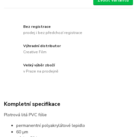
Zvolit variantu
Bez registrace
prodej i bez předchozí registrace
Výhradní distributor
Creative Film
Velký výběr zboží
v Praze na prodejně
Kompletní specifikace
Plotrová litá PVC fólie
permanentní polyakrylátové lepidlo
60 µm