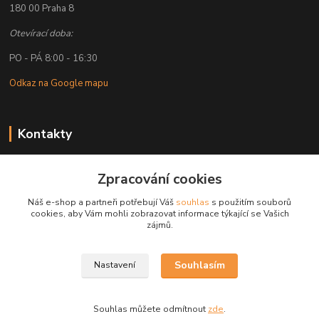
180 00 Praha 8
Otevírací doba:
PO - PÁ 8:00 - 16:30
Odkaz na Google mapu
Kontakty
Petr Lapka
+ 420 608 777 028
Zpracování cookies
(Po-Pá, 8-16:30 hod.)
Náš e-shop a partneři potřebují Váš
souhlas
s použitím souborů
cookies, aby Vám mohli zobrazovat informace týkající se Vašich
obchod@golemreklama.cz
zájmů.
Souhlasím
Nastavení
Souhlas můžete odmítnout
zde
.