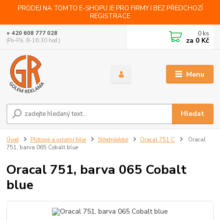
PRODEJ NA TOMTO E-SHOPU JE PRO FIRMY I BEZ PŘEDCHOZÍ
REGISTRACE
0
ks
+ 420 608 777 028
za
0 Kč
(Po-Pá, 8-16:30 hod.)
Menu
Hledat
Úvod
Plotrové a ostatní fólie
Střednědobé
Oracal 751 C
Oracal
751, barva 065 Cobalt blue
Oracal 751, barva 065 Cobalt
blue