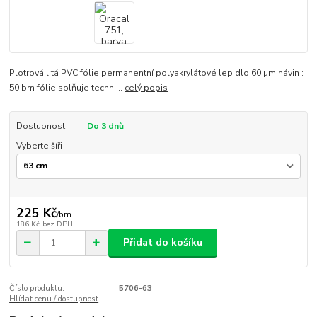
Plotrová litá PVC fólie permanentní polyakrylátové lepidlo 60 µm návin :
50 bm fólie splňuje techni...
celý popis
Dostupnost
Do 3 dnů
Vyberte šíři
225 Kč
/
bm
186 Kč
bez DPH
Přidat do košíku
Číslo produktu:
5706-63
Hlídat cenu / dostupnost