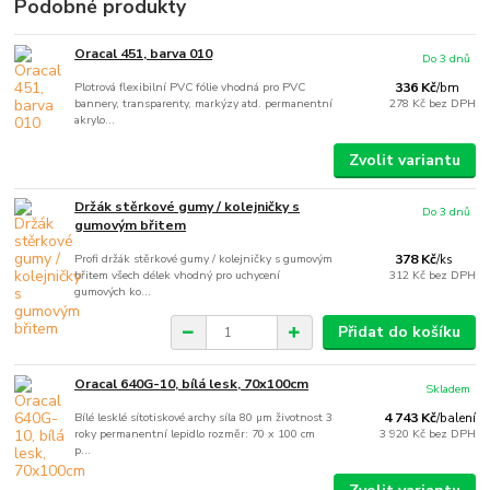
Podobné produkty
Oracal 451, barva 010
Do 3 dnů
Plotrová flexibilní PVC fólie vhodná pro PVC
336 Kč
/
bm
bannery, transparenty, markýzy atd. permanentní
278 Kč
bez DPH
akrylo...
Zvolit variantu
Držák stěrkové gumy / kolejničky s
Do 3 dnů
gumovým břitem
Profi držák stěrkové gumy / kolejničky s gumovým
378 Kč
/
ks
břitem všech délek vhodný pro uchycení
312 Kč
bez DPH
gumových ko...
Přidat do košíku
Oracal 640G-10, bílá lesk, 70x100cm
Skladem
Bílé lesklé sítotiskové archy síla 80 µm životnost 3
4 743 Kč
/
balení
roky permanentní lepidlo rozměr: 70 x 100 cm
3 920 Kč
bez DPH
p...