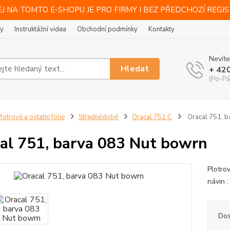
J NA TOMTO E-SHOPU JE PRO FIRMY I BEZ PŘEDCHOZÍ REGI
ty
Instruktážní videa
Obchodní podmínky
Kontakty
Nevíte
Hledat
+ 42
(Po-Pá
lotrové a ostatní fólie
Střednědobé
Oracal 751 C
Oracal 751, b
al 751, barva 083 Nut bowrn
Plotro
návin :
Dos