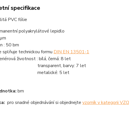
tní specifikace
litá PVC fólie
manentní polyakrylátové lepidlo
 µm
in : 50 bm
ie splňuje technickou formu
DIN EN 13501-1
riérová životnost : bílá, černá: 8 let
ansparent, barvy: 7 let
etalické: 5 let
dnotka:
bm
a:
pro snadné objednávání si objednejte
vzorník v kategorii V