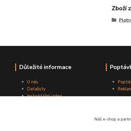
Zboží 
Plotr
Důležité informace
Poptávk
O nás
Poptáv
Datalisty
Reklam
Instruktážní videa
Kontakty
Obchodní podmínky
Náš e-shop a partn