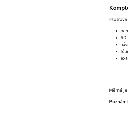
Komple
Plotrová 
per
60
náv
fól
exte
tr
m
Měrná je
Poznámk