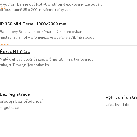
Prvotřídní bannerový Roll-Up stříbrně eloxovaný lze použít
oboustranně 85 x 200cm včetně tašky zak...
IP 350 Mid Term, 1000x2000 mm
Bannerový Roll-Up s odnímatelnými koncovkami
nastavitelné nohy pro nerezové povrchy stříbrně eloxov...
Řezač RTY-1/C
Malý kruhový otočný řezač průměr 28mm s tvarovanou
rukojetí Prodejní jednotka: ks
Bez registrace
Výhradní distr
prodej i bez předchozí
Creative Film
registrace