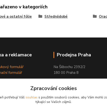
zařazeno v kategoriích
ové a ostatní fólie
Střednědobé
Orac
a a reklamace
Prodejna Praha
kový formulář
Na Šilbochu 2392/2
ační formulář
180 00 Praha 8
Otevírací doba:
Zpracování cookies
PO - PÁ 8:00 - 16:30
eři potřebují Váš
souhlas
s použitím souborů cookies, aby Vám mohli z
Odkaz na Google mapu
týkající se Vašich zájmů.