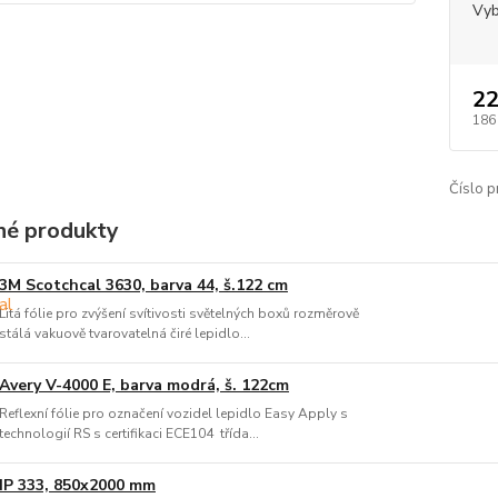
Vyb
22
186
Číslo p
é produkty
3M Scotchcal 3630, barva 44, š.122 cm
Litá fólie pro zvýšení svítivosti světelných boxů rozměrově
stálá vakuově tvarovatelná čiré lepidlo...
Avery V-4000 E, barva modrá, š. 122cm
Reflexní fólie pro označení vozidel lepidlo Easy Apply s
technologií RS s certifikaci ECE104 třída...
IP 333, 850x2000 mm