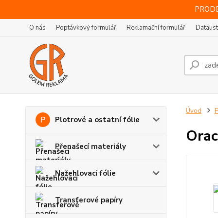
PRODE
O nás
Poptávkový formulář
Reklamační formulář
Datalis
Úvod
P
Plotrové a ostatní fólie
Orac
Přenašecí materiály
Nažehlovací fólie
Transferové papíry