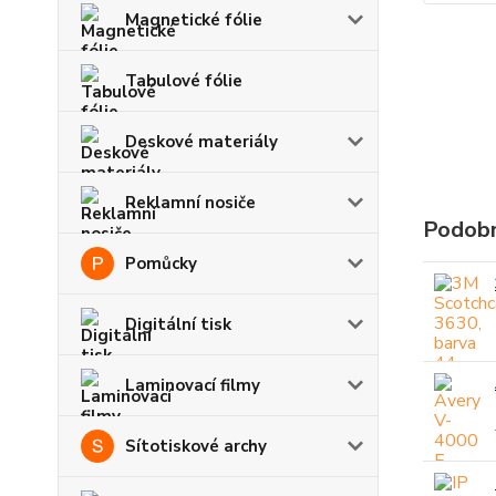
Magnetické fólie
Tabulové fólie
Deskové materiály
Reklamní nosiče
Podobn
Pomůcky
Digitální tisk
Laminovací filmy
Sítotiskové archy