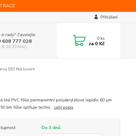
STRACE
Přihlášení
 si rady? Zavolejte.
0
ks
0 608 777 028
za
0 Kč
, 8-16:30 hod.)
arva 083 Nut bowrn
vá litá PVC fólie permanentní polyakrylátové lepidlo 60 µm
 50 bm fólie splňuje techni...
celý popis
tupnost
Do 3 dnů