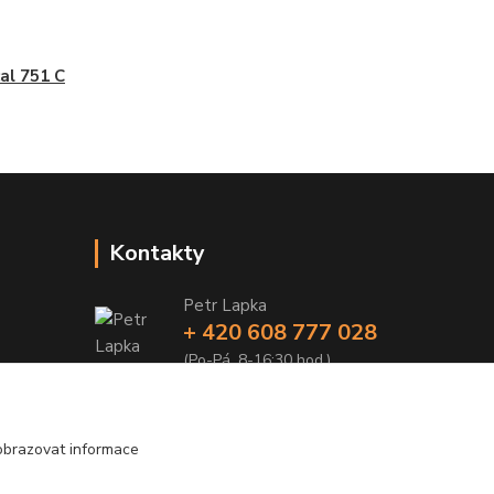
al 751 C
Kontakty
Petr Lapka
+ 420 608 777 028
(Po-Pá, 8-16:30 hod.)
obchod@golemreklama.cz
obrazovat informace