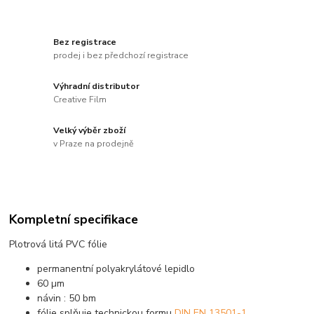
Bez registrace
prodej i bez předchozí registrace
Výhradní distributor
Creative Film
Velký výběr zboží
v Praze na prodejně
Kompletní specifikace
Plotrová litá PVC fólie
permanentní polyakrylátové lepidlo
60 µm
návin : 50 bm
fólie splňuje technickou formu
DIN EN 13501-1