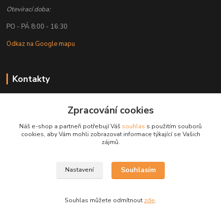
Otevírací doba:
PO - PÁ 8:00 - 16:30
Odkaz na Google mapu
Kontakty
Petr Lapka
Zpracování cookies
+ 420 608 777 028
(Po-Pá, 8-16:30 hod.)
Náš e-shop a partneři potřebují Váš
souhlas
s použitím souborů
cookies, aby Vám mohli zobrazovat informace týkající se Vašich
obchod@golemreklama.cz
zájmů.
Souhlasím
Nastavení
Souhlas můžete odmítnout
zde
.
Vytvořeno na
Eshop-rychle.cz