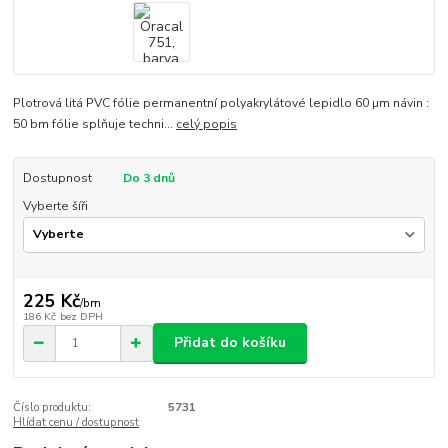
Plotrová litá PVC fólie permanentní polyakrylátové lepidlo 60 µm návin :
50 bm fólie splňuje techni...
celý popis
Dostupnost
Do 3 dnů
Vyberte šíři
225 Kč
/
bm
186 Kč
bez DPH
Přidat do košíku
Číslo produktu:
5731
Hlídat cenu / dostupnost