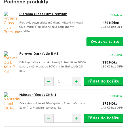
Podobné produkty
Ritrama Glass Film Premium
Skladem
Plotrová, polymericky měkčená, válcová vinylová
476 Kč
/
bm
fólie imitující pískované sklo permanentní
393 Kč
bez DPH
akryláto...
Zvolit variantu
Forever Dark folie B A3
Do 3 dnů
Bílá krycí fólie k potisku tmavých textílií ze 100%
225 Kč
/
ks
bavlny možno prát do 30°C minimální odběr 25
186 Kč
bez DPH
ks...
Přidat do košíku
Náhradní čepel CKB-1
Skladem
Oboustranná čepel šíře čepele : 18mm počet ks v
173 Kč
/
ks
balení : 2 Prodejní jednotka: ks
143 Kč
bez DPH
Přidat do košíku