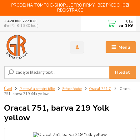
PRODEJ NA TOMTO E-SHOPU JE PRO FIRMY I BEZ PŘEDCHOZÍ
REGISTRACE
0
ks
+ 420 608 777 028
za
0 Kč
(Po-Pá, 8-16:30 hod.)
Menu
Hledat
Úvod
Plotrové a ostatní fólie
Střednědobé
Oracal 751 C
Oracal
751, barva 219 Yolk yellow
Oracal 751, barva 219 Yolk
yellow