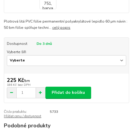
Plotrová litá PVC fólie permanentní polyakrylátové lepidlo 60 µm návin :
50 bm fólie splňuje techni...
celý popis
Dostupnost
Do 3 dnů
Vyberte šíři
225 Kč
/
bm
186 Kč
bez DPH
Přidat do košíku
Číslo produktu:
5733
Hlídat cenu / dostupnost
Podobné produkty