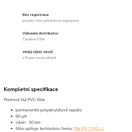
Bez registrace
prodej i bez předchozí registrace
Výhradní distributor
Creative Film
Velký výběr zboží
v Praze na prodejně
Kompletní specifikace
Plotrová litá PVC fólie
permanentní polyakrylátové lepidlo
60 µm
návin : 50 bm
fólie splňuje technickou formu
DIN EN 13501-1