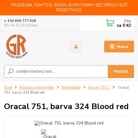
PRODEJ NA TOMTO E-SHOPU JE PRO FIRMY I BEZ PŘEDCHOZÍ
REGISTRACE
0
ks
+ 420 608 777 028
za
0 Kč
(Po-Pá, 8-16:30 hod.)
Menu
Hledat
Úvod
Plotrové a ostatní fólie
Střednědobé
Oracal 751 C
Oracal
751, barva 324 Blood red
Oracal 751, barva 324 Blood red