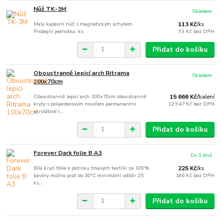
Nůž TK-3M
Skladem
Malý kapesní nůž s magnetickým úchytem
113 Kč
/
ks
Prodejní jednotka: ks
93 Kč
bez DPH
Přidat do košíku
Oboustranně lepicí arch Ritrama
Skladem
100x70cm
Oboustranně lepicí arch 100x70cm oboustranně
15 666 Kč
/
balení
krytý s polyesterovým nosičem permanentní
12 947 Kč
bez DPH
akrylátové l...
Přidat do košíku
Forever Dark folie B A3
Do 3 dnů
Bílá krycí fólie k potisku tmavých textílií ze 100%
225 Kč
/
ks
bavlny možno prát do 30°C minimální odběr 25
186 Kč
bez DPH
ks...
Přidat do košíku