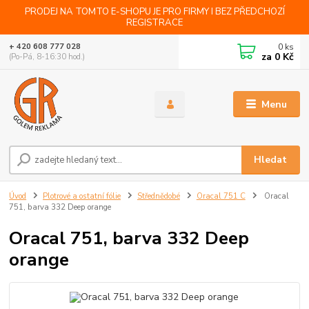
PRODEJ NA TOMTO E-SHOPU JE PRO FIRMY I BEZ PŘEDCHOZÍ
REGISTRACE
0
ks
+ 420 608 777 028
za
0 Kč
(Po-Pá, 8-16:30 hod.)
Menu
Hledat
Úvod
Plotrové a ostatní fólie
Střednědobé
Oracal 751 C
Oracal
751, barva 332 Deep orange
Oracal 751, barva 332 Deep
orange