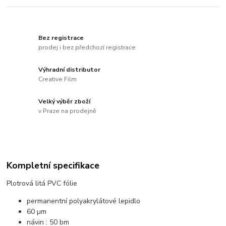
Bez registrace
prodej i bez předchozí registrace
Výhradní distributor
Creative Film
Velký výběr zboží
v Praze na prodejně
Kompletní specifikace
Plotrová litá PVC fólie
permanentní polyakrylátové lepidlo
60 µm
návin : 50 bm