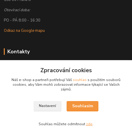
Otevírací doba:
PO - PÁ 8:00 - 16:30
Odkaz na Google mapu
Kontakty
Petr Lapka
Zpracování cookies
+ 420 608 777 028
(Po-Pá, 8-16:30 hod.)
Náš e-shop a partneři potřebují Váš
souhlas
s použitím souborů
cookies, aby Vám mohli zobrazovat informace týkající se Vašich
obchod@golemreklama.cz
zájmů.
Souhlasím
Nastavení
Souhlas můžete odmítnout
zde
.
Vytvořeno na
Eshop-rychle.cz