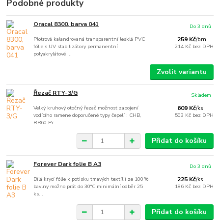
Podobné produkty
Oracal 8300, barva 041
Do 3 dnů
Plotrová kalandrovaná transparentní lesklá PVC
259 Kč
/
bm
fólie s UV stabilizátory permanentní
214 Kč
bez DPH
polyakrylátové ...
Zvolit variantu
Řezač RTY-3/G
Skladem
Velký kruhový otočný řezač možnost zapojení
609 Kč
/
ks
vodícího ramene doporučené typy čepelí : CHB,
503 Kč
bez DPH
RB60 Pr...
Přidat do košíku
Forever Dark folie B A3
Do 3 dnů
Bílá krycí fólie k potisku tmavých textílií ze 100%
225 Kč
/
ks
bavlny možno prát do 30°C minimální odběr 25
186 Kč
bez DPH
ks...
Přidat do košíku