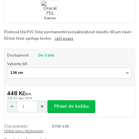
Plotrová litá PVC fólie permanentní polyakrylátové lepidlo 60 µm návin :
50 bm fólie splňuje techni...
celý popis
Dostupnost
Do 3 dnů
Vyberte šíři
448 Kč
/
bm
370 Kč
bez DPH
Přidat do košíku
Číslo produktu:
5736-126
Hlídat cenu / dostupnost