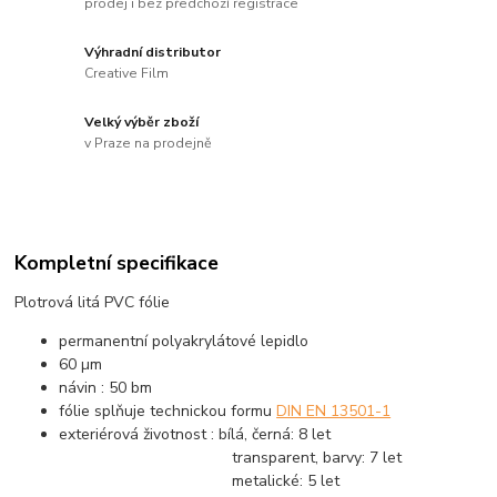
prodej i bez předchozí registrace
Výhradní distributor
Creative Film
Velký výběr zboží
v Praze na prodejně
Kompletní specifikace
Plotrová litá PVC fólie
permanentní polyakrylátové lepidlo
60 µm
návin : 50 bm
fólie splňuje technickou formu
DIN EN 13501-1
exteriérová životnost : bílá, černá: 8 let
transparent, barvy: 7 let
metalické: 5 let