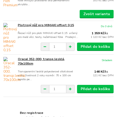
fólie imitující pískované sklo permanentní
393 Kč
bez DPH
akryláto...
Zvolit variantu
Plotrový nůž pro MIMAKI offset 0,15
Do 3 dnů
Řezací nůž pro plotr MIMAKI offset 0,15 určený
1 359 Kč
/
ks
pro malé věci, texty, nažehlovací fólie Prodejní...
1 123 Kč
bez DPH
Přidat do košíku
Oracal 352-000, transp.lesklá,
Skladem
70x100cm
Transparentní lesklé polyesterové sítotiskové
146 Kč
/
ks
archy životnost 2 roky rozměr: 70 x 100 cm
121 Kč
bez DPH
lepidlo pe...
Přidat do košíku
Bez registrace