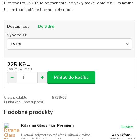
Plotrová litá PVC fólie permanentní polyakrylátové lepidlo 60 µm návin :
50 bm fólie splňuje techni...
celý popis
Dostupnost
Do 3 dnů
Vyberte šíři
225 Kč
/
bm
186 Kč
bez DPH
Přidat do košíku
Číslo produktu:
5738-63
Hlídat cenu / dostupnost
Podobné produkty
Ritrama Glass Film Premium
Skladem
Plotrová, polymericky měkčená, válcová vinylová
476 Kč
/
bm