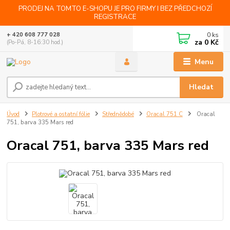
PRODEJ NA TOMTO E-SHOPU JE PRO FIRMY I BEZ PŘEDCHOZÍ
REGISTRACE
0
ks
+ 420 608 777 028
za
0 Kč
(Po-Pá, 8-16:30 hod.)
Menu
Hledat
Úvod
Plotrové a ostatní fólie
Střednědobé
Oracal 751 C
Oracal
751, barva 335 Mars red
Oracal 751, barva 335 Mars red