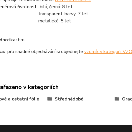
riérová životnost : bílá, černá: 8 let
ansparent, barvy: 7 let
etalické: 5 let
dnotka:
bm
a:
pro snadné objednávání si objednejte
vzorník v kategorii V
zařazeno v kategoriích
ové a ostatní fólie
Střednědobé
Orac