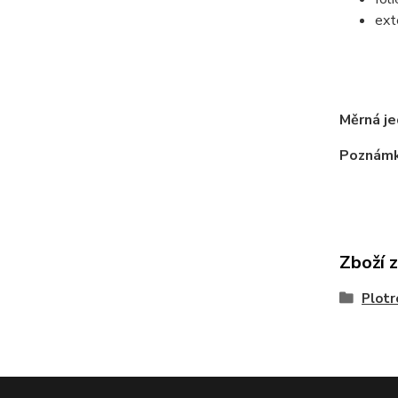
exte
tr
m
Měrná je
Poznámk
Zboží 
Plotr