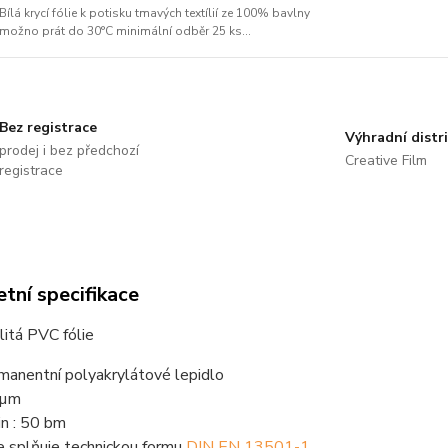
Bílá krycí fólie k potisku tmavých textílií ze 100% bavlny
možno prát do 30°C minimální odběr 25 ks...
Bez registrace
Výhradní distr
prodej i bez předchozí
Creative Film
registrace
tní specifikace
litá PVC fólie
manentní polyakrylátové lepidlo
 µm
in : 50 bm
ie splňuje technickou formu
DIN EN 13501-1