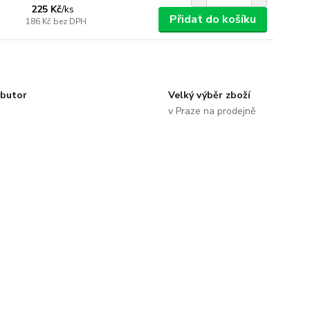
225 Kč
/
ks
Přidat do košíku
186 Kč
bez DPH
ibutor
Velký výběr zboží
v Praze na prodejně