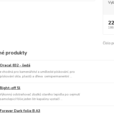
Vyb
22
186
Číslo p
é produkty
Oracal 832 - šedá
e vhodná pro kamenářství a umělecké pískování, pro
pískování skla, plastů a dřeva semipermanentní ...
Right-off 5l
Výkonný odstraňovač zbytků starého lepidla po sejmutí
samolepicí fólie jeden litr kapaliny vystačí ...
Forever Dark folie B A3