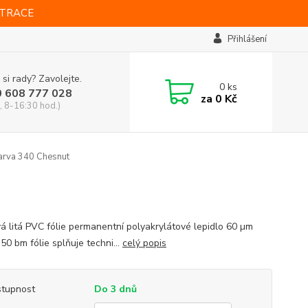
STRACE
Přihlášení
 si rady? Zavolejte.
0
ks
0 608 777 028
za
0 Kč
, 8-16:30 hod.)
arva 340 Chesnut
vá litá PVC fólie permanentní polyakrylátové lepidlo 60 µm
 50 bm fólie splňuje techni...
celý popis
tupnost
Do 3 dnů