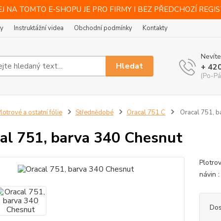
J NA TOMTO E-SHOPU JE PRO FIRMY I BEZ PŘEDCHOZÍ REGI
ty
Instruktážní videa
Obchodní podmínky
Kontakty
Nevíte
Hledat
+ 42
(Po-Pá
lotrové a ostatní fólie
Střednědobé
Oracal 751 C
Oracal 751, b
al 751, barva 340 Chesnut
Plotro
návin :
Dos