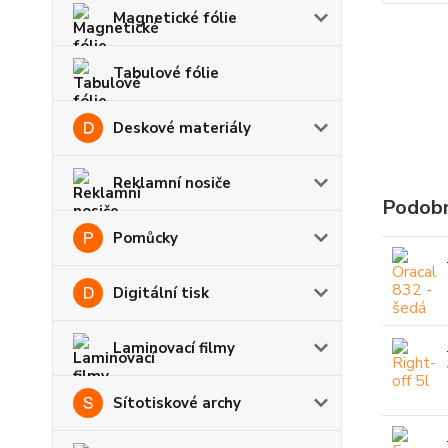
Magnetické fólie
Tabulové fólie
Deskové materiály
Reklamní nosiče
Podobn
Pomůcky
Digitální tisk
Laminovací filmy
Sítotiskové archy