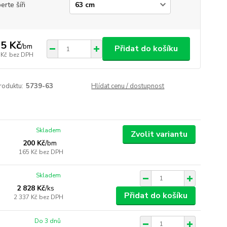
erte šíři
5 Kč
/
bm
Přidat do košíku
 Kč
bez DPH
roduktu:
5739-63
Hlídat cenu / dostupnost
Skladem
Zvolit variantu
200 Kč
/
bm
165 Kč
bez DPH
Skladem
2 828 Kč
/
ks
Přidat do košíku
2 337 Kč
bez DPH
Do 3 dnů