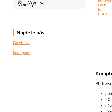
Vzorníky
Najdete nás
Facebook
Instagram
Komple
Plotrová 
per
60
náv
fól