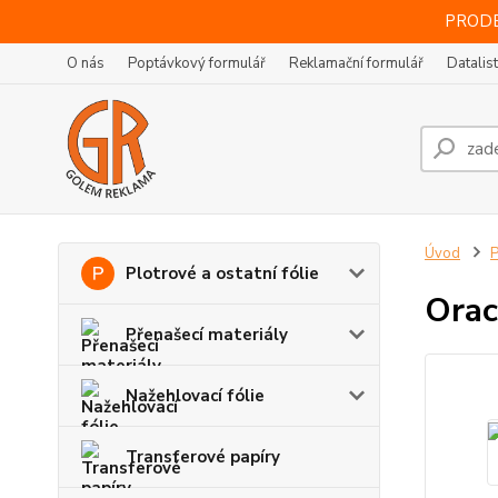
PRODE
O nás
Poptávkový formulář
Reklamační formulář
Datalis
Úvod
P
Plotrové a ostatní fólie
Orac
Přenašecí materiály
Nažehlovací fólie
Transferové papíry