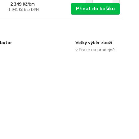
2 349 Kč
/
bm
Přidat do košíku
1 941 Kč
bez DPH
ibutor
Velký výběr zboží
v Praze na prodejně