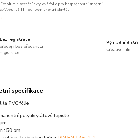
Fotoluminiscenční akrylová fólie pro bezpečnostní značení
svítívost až 11 hod. permanentní akrylát...
Bez registrace
Výhradní distr
prodej i bez předchozí
Creative Film
registrace
tní specifikace
litá PVC fólie
manentní polyakrylátové lepidlo
 µm
in : 50 bm
ie splňuje technickou formu
DIN EN 13501-1