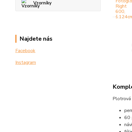
Vzorníky
Najdete nás
Facebook
Instagram
Komple
Plotrová 
per
60
náv
fól