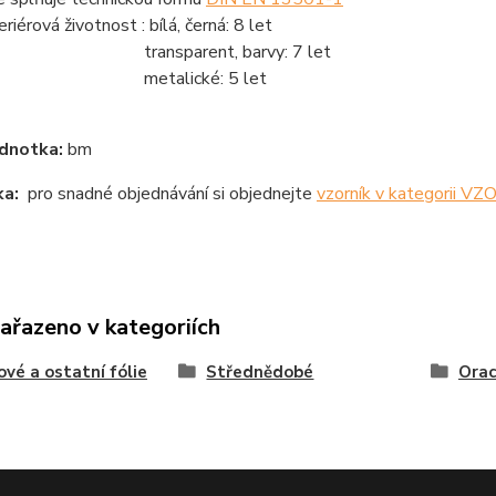
riérová životnost : bílá, černá: 8 let
ansparent, barvy: 7 let
etalické: 5 let
dnotka:
bm
a:
pro snadné objednávání si objednejte
vzorník v kategorii V
zařazeno v kategoriích
ové a ostatní fólie
Střednědobé
Orac