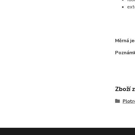
exte
tr
m
Měrná je
Poznámk
Zboží 
Plotr