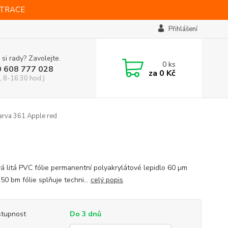
STRACE
Přihlášení
 si rady? Zavolejte.
0
ks
0 608 777 028
za
0 Kč
, 8-16:30 hod.)
arva 361 Apple red
vá litá PVC fólie permanentní polyakrylátové lepidlo 60 µm
 50 bm fólie splňuje techni...
celý popis
tupnost
Do 3 dnů