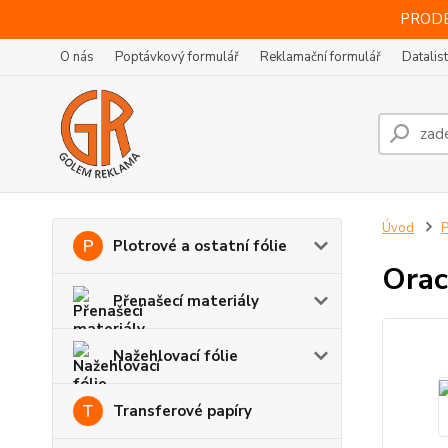
PRODE
O nás
Poptávkový formulář
Reklamační formulář
Datalis
Úvod
P
Plotrové a ostatní fólie
Orac
Přenašecí materiály
Nažehlovací fólie
Transferové papíry