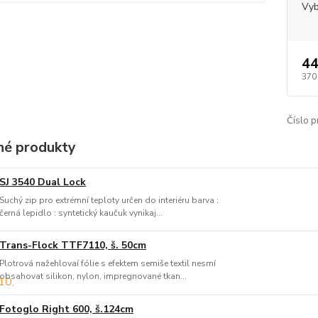
Vyb
44
370
Číslo p
é produkty
SJ 3540 Dual Lock
Suchý zip pro extrémní teploty určen do interiéru barva :
černá lepidlo : syntetický kaučuk vynikaj...
Trans-Flock TTF7110, š. 50cm
Plotrová nažehlovaí fólie s efektem semiše textil nesmí
obsahovat silikon, nylon, impregnované tkan...
Fotoglo Right 600, š.124cm