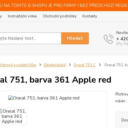
J NA TOMTO E-SHOPU JE PRO FIRMY I BEZ PŘEDCHOZÍ REGI
ty
Instruktážní videa
Obchodní podmínky
Kontakty
Nevíte
Hledat
+ 42
(Po-Pá
lotrové a ostatní fólie
Střednědobé
Oracal 751 C
Oracal 751, b
al 751, barva 361 Apple red
Plotro
návin :
Dos