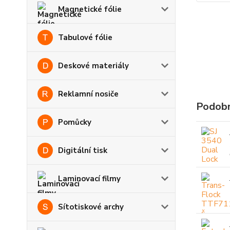
Magnetické fólie
Tabulové fólie
Deskové materiály
Reklamní nosiče
Podobn
Pomůcky
Digitální tisk
Laminovací filmy
Sítotiskové archy