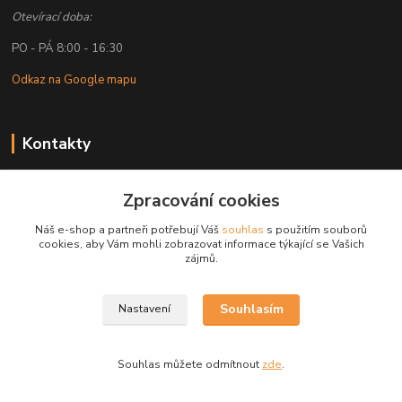
Otevírací doba:
PO - PÁ 8:00 - 16:30
Odkaz na Google mapu
Kontakty
Petr Lapka
Zpracování cookies
+ 420 608 777 028
(Po-Pá, 8-16:30 hod.)
Náš e-shop a partneři potřebují Váš
souhlas
s použitím souborů
cookies, aby Vám mohli zobrazovat informace týkající se Vašich
obchod@golemreklama.cz
zájmů.
Souhlasím
Nastavení
Souhlas můžete odmítnout
zde
.
Vytvořeno na
Eshop-rychle.cz