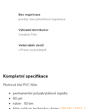
Bez registrace
prodej i bez předchozí registrace
Výhradní distributor
Creative Film
Velký výběr zboží
v Praze na prodejně
Kompletní specifikace
Plotrová litá PVC fólie
permanentní polyakrylátové lepidlo
60 µm
návin : 50 bm
fólie splňuje technickou formu
DIN EN 13501-1