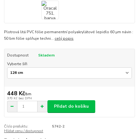
Plotrová litá PVC fólie permanentní polyakrylátové lepidlo 60 µm návin :
50 bm fólie splňuje techni...
celý popis
Dostupnost
Skladem
Vyberte šíři
448 Kč
/
bm
370 Kč
bez DPH
Přidat do košíku
Číslo produktu:
5742-2
Hlídat cenu / dostupnost