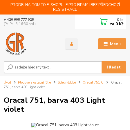
PRODEJ NA TOMTO E-SHOPU JE PRO FIRMY I BEZ PŘEDCHOZÍ
REGISTRACE
0
ks
+ 420 608 777 028
za
0 Kč
(Po-Pá, 8-16:30 hod.)
Menu
Hledat
Úvod
Plotrové a ostatní fólie
Střednědobé
Oracal 751 C
Oracal
751, barva 403 Light violet
Oracal 751, barva 403 Light
violet