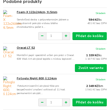
Podobné produkty
Foam-X 122x244cm, tl.5mm
Skladem
Sendvičová deska s polyuretanovým jádrem a
594 Kč
/
ks
oboustranně pokrytá vrstvou bílého
491 Kč
bez DPH
chromokartónu počet k...
Přidat do košíku
Oracal LT 52
Skladem
Montážní papír speciálně určen pro práci s Oracal
1 339 Kč
/
ks
638 Wall Art akrylové lepidlo s nízkou lepivostí ...
1 107 Kč
bez DPH
Zvolit variantu
Fotoglo Right 600, š.124cm
Skladem
Fotoluminiscenční akrylová fólie pro
2 349 Kč
/
bm
bezpečnostní značení svítívost až 11 hod.
1 941 Kč
bez DPH
permanentní akrylát...
Přidat do košíku