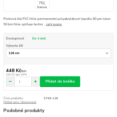
Plotrová litá PVC fólie permanentní polyakrylátové lepidlo 60 µm návin :
50 bm fólie splňuje techni...
celý popis
Dostupnost
Do 3 dnů
Vyberte šíři
448 Kč
/
bm
370 Kč
bez DPH
Přidat do košíku
Číslo produktu:
5746-126
Hlídat cenu / dostupnost
Podobné produkty