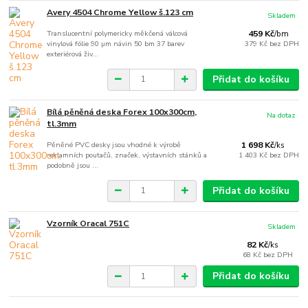
Avery 4504 Chrome Yellow š.123 cm
Skladem
Translucentní polymericky měkčená válcová
459 Kč
/
bm
vinylová fólie 90 µm návin 50 bm 37 barev
379 Kč
bez DPH
exteriérová živ...
Přidat do košíku
Bílá pěněná deska Forex 100x300cm,
Na dotaz
tl.3mm
Pěněné PVC desky jsou vhodné k výrobě
1 698 Kč
/
ks
reklamních poutačů, značek, výstavních stánků a
1 403 Kč
bez DPH
podobně jsou ...
Přidat do košíku
Vzorník Oracal 751C
Skladem
82 Kč
/
ks
68 Kč
bez DPH
Přidat do košíku