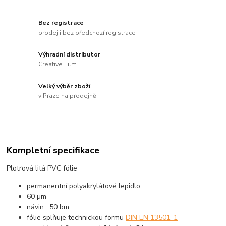
Bez registrace
prodej i bez předchozí registrace
Výhradní distributor
Creative Film
Velký výběr zboží
v Praze na prodejně
Kompletní specifikace
Plotrová litá PVC fólie
permanentní polyakrylátové lepidlo
60 µm
návin : 50 bm
fólie splňuje technickou formu
DIN EN 13501-1