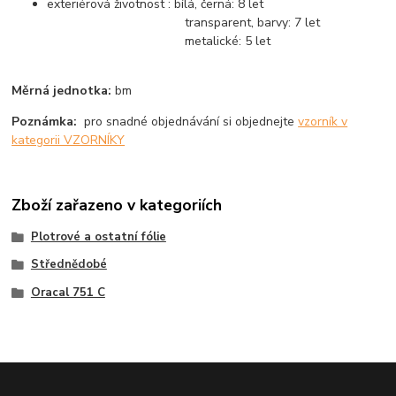
exteriérová životnost : bílá, černá: 8 let
transparent, barvy: 7 let
metalické: 5 let
Měrná jednotka:
bm
Poznámka:
pro snadné objednávání si objednejte
vzorník v
kategorii VZORNÍKY
Zboží zařazeno v kategoriích
Plotrové a ostatní fólie
Střednědobé
Oracal 751 C