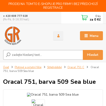
PRODEJ NA TOMTO E-SHOPU JE PRO FIRMY I BEZ PŘEDCHOZÍ
REGISTRACE
0
ks
+ 420 608 777 028
za
0 Kč
(Po-Pá, 8-16:30 hod.)
Menu
Hledat
Úvod
Plotrové a ostatní fólie
Střednědobé
Oracal 751 C
Oracal
751, barva 509 Sea blue
Oracal 751, barva 509 Sea blue