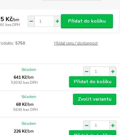
5 Kč
/
bm
Přidat do košíku
 Kč
bez DPH
roduktu:
5750
Hlídat cenu / dostupnost
Skladem
641 Kč
/
bm
Přidat do košíku
530 Kč
bez DPH
Skladem
Zvolit variantu
68 Kč
/
bm
56 Kč
bez DPH
Skladem
226 Kč
/
bm