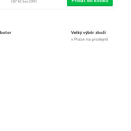
Přidat do košíku
187 Kč
bez DPH
ibutor
Velký výběr zboží
v Praze na prodejně