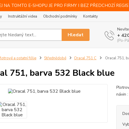
J NA TOMTO E-SHOPU JE PRO FIRMY I BEZ PŘEDCHOZÍ REGI
ty
Instruktážní videa
Obchodní podmínky
Kontakty
Nevíte
Hledat
+ 42
(Po-Pá
lotrové a ostatní fólie
Střednědobé
Oracal 751 C
Oracal 751, b
al 751, barva 532 Black blue
Plotro
návin :
Dos
Vyb