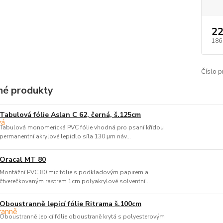
22
186
Číslo p
é produkty
Tabulová fólie Aslan C 62, černá, š.125cm
Tabulová monomerická PVC fólie vhodná pro psaní křídou
permanentní akrylové lepidlo síla 130 μm náv...
Oracal MT 80
Montážní PVC 80 mic fólie s podkladovým papirem a
čtverečkovaným rastrem 1cm polyakrylové solventní...
Oboustranně lepicí fólie Ritrama š.100cm
Oboustranně lepicí fólie oboustraně krytá s polyesterovým