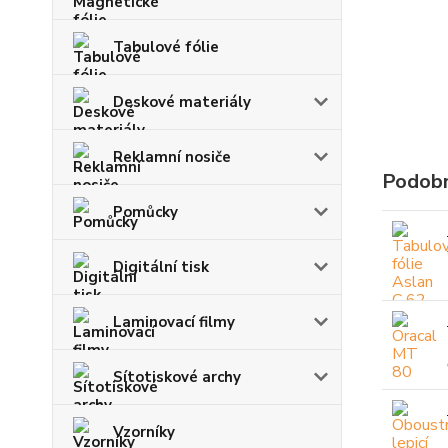
Tabulové fólie
Deskové materiály
Reklamní nosiče
Podobn
Pomůcky
Digitální tisk
Laminovací filmy
Sítotiskové archy
Vzorníky