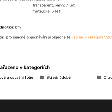
ansparent, barvy: 7 let
etalické: 5 let
dnotka:
bm
a:
pro snadné objednávání si objednejte
vzorník v kategorii V
zařazeno v kategoriích
ové a ostatní fólie
Střednědobé
Orac