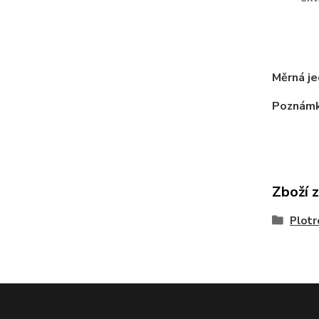
tr
m
Měrná je
Poznámk
Zboží 
Plotr