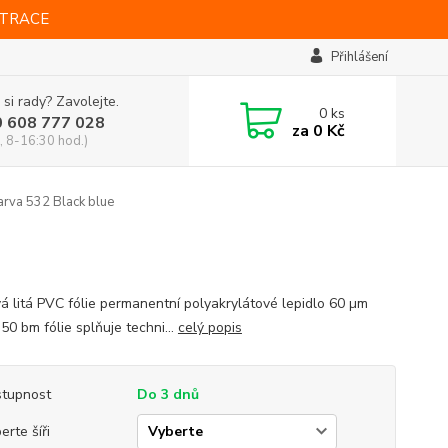
STRACE
Přihlášení
 si rady? Zavolejte.
0
ks
0 608 777 028
za
0 Kč
, 8-16:30 hod.)
arva 532 Black blue
vá litá PVC fólie permanentní polyakrylátové lepidlo 60 µm
 50 bm fólie splňuje techni...
celý popis
tupnost
Do 3 dnů
erte šíři