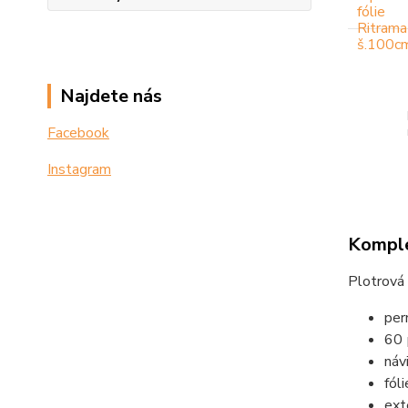
Najdete nás
Facebook
Instagram
Komple
Plotrová 
per
60
náv
fól
exte