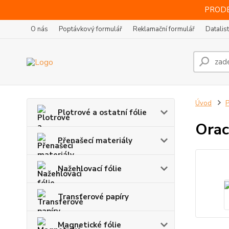
PRODE
O nás
Poptávkový formulář
Reklamační formulář
Datalis
Úvod
P
Plotrové a ostatní fólie
Orac
Přenašecí materiály
Nažehlovací fólie
Transferové papíry
Magnetické fólie