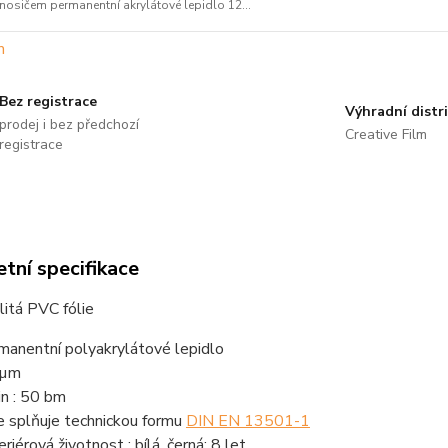
nosičem permanentní akrylátové lepidlo 12...
Bez registrace
Výhradní distr
prodej i bez předchozí
Creative Film
registrace
tní specifikace
litá PVC fólie
manentní polyakrylátové lepidlo
 µm
in : 50 bm
ie splňuje technickou formu
DIN EN 13501-1
riérová životnost : bílá, černá: 8 let