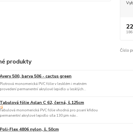
Vyb
22
186
Číslo p
é produkty
Avery 500, barva 506 - cactus green
Plotrová monomerická PVC fólie v lesklém i matném
provedení permanentní akrylové lepidlo u lesklých...
Tabulová fólie Aslan C 62, černá, š.125cm
Tabulová monomerická PVC fólie vhodná pro psaní křídou
permanentní akrylové lepidlo síla 130 μm náv...
Poli-Flex 4806 nylon, š. 50cm