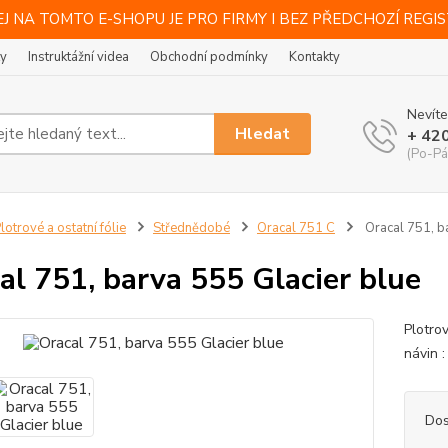
J NA TOMTO E-SHOPU JE PRO FIRMY I BEZ PŘEDCHOZÍ REGI
ty
Instruktážní videa
Obchodní podmínky
Kontakty
Nevíte
Hledat
+ 42
(Po-Pá
lotrové a ostatní fólie
Střednědobé
Oracal 751 C
Oracal 751, b
al 751, barva 555 Glacier blue
Plotro
návin :
Dos