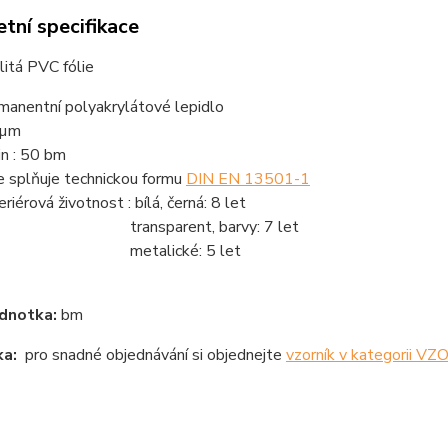
tní specifikace
litá PVC fólie
manentní polyakrylátové lepidlo
 µm
in : 50 bm
ie splňuje technickou formu
DIN EN 13501-1
riérová životnost : bílá, černá: 8 let
ansparent, barvy: 7 let
etalické: 5 let
dnotka:
bm
a:
pro snadné objednávání si objednejte
vzorník v kategorii V