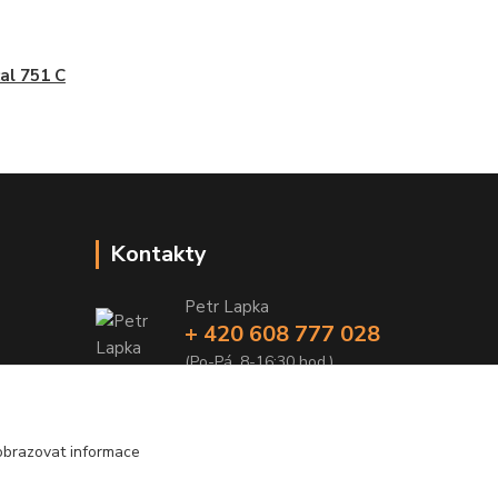
al 751 C
Kontakty
Petr Lapka
+ 420 608 777 028
(Po-Pá, 8-16:30 hod.)
obchod@golemreklama.cz
obrazovat informace