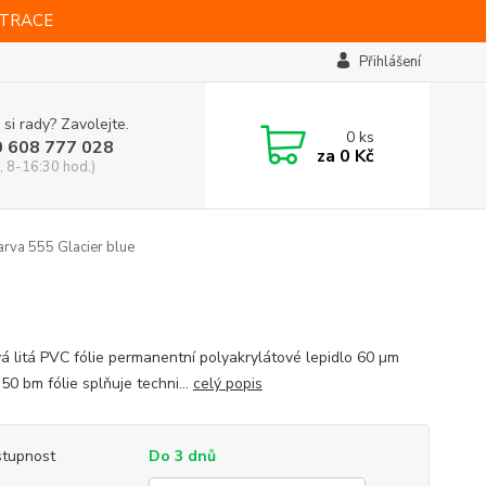
STRACE
Přihlášení
 si rady? Zavolejte.
0
ks
0 608 777 028
za
0 Kč
, 8-16:30 hod.)
arva 555 Glacier blue
vá litá PVC fólie permanentní polyakrylátové lepidlo 60 µm
 50 bm fólie splňuje techni...
celý popis
tupnost
Do 3 dnů