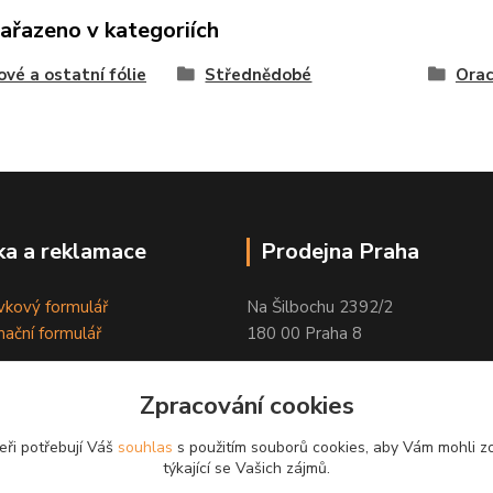
zařazeno v kategoriích
ové a ostatní fólie
Střednědobé
Orac
a a reklamace
Prodejna Praha
kový formulář
Na Šilbochu 2392/2
ační formulář
180 00 Praha 8
Otevírací doba:
Zpracování cookies
PO - PÁ 8:00 - 16:30
eři potřebují Váš
souhlas
s použitím souborů cookies, aby Vám mohli z
Odkaz na Google mapu
týkající se Vašich zájmů.