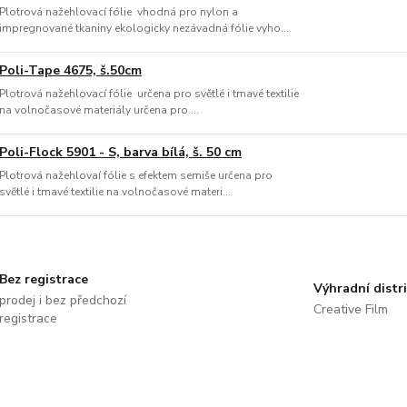
Plotrová nažehlovací fólie vhodná pro nylon a
impregnované tkaniny ekologicky nezávadná fólie vyho...
Poli-Tape 4675, š.50cm
Plotrová nažehlovací fólie určena pro světlé i tmavé textilie
na volnočasové materiály určena pro ...
Poli-Flock 5901 - S, barva bílá, š. 50 cm
Plotrová nažehlovaí fólie s efektem semiše určena pro
světlé i tmavé textilie na volnočasové materi...
Bez registrace
Výhradní distr
prodej i bez předchozí
Creative Film
registrace