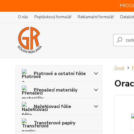
PRODE
O nás
Poptávkový formulář
Reklamační formulář
Datalis
Úvod
P
Plotrové a ostatní fólie
Orac
Přenašecí materiály
Nažehlovací fólie
Transferové papíry