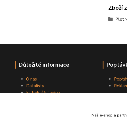
Zboží 
Plotr
Důležité informace
Poptávk
O nás
Poptáv
Datalisty
Reklam
Instruktážní videa
Kontakty
Obchodní podmínky
Náš e-shop a partn