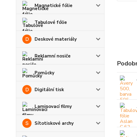
Magnetické fólie
Tabulové fólie
Deskové materiály
Reklamní nosiče
Podobn
Pomůcky
Digitální tisk
Laminovací filmy
Sítotiskové archy