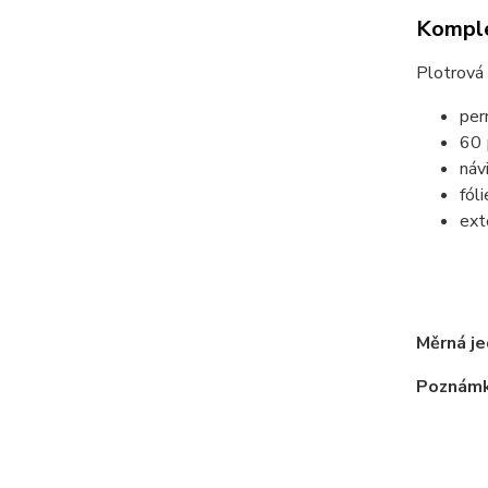
Komple
Plotrová 
per
60
náv
fól
exte
tr
m
Měrná je
Poznámk