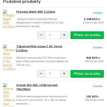
Podobné produkty
Fotoglo Right 600, š.124cm
Skladem
Fotoluminiscenční akrylová fólie pro
2 349 Kč
/
bm
bezpečnostní značení svítívost až 11 hod.
1 941 Kč
bez DPH
permanentní akrylát...
Přidat do košíku
Tabulová fólie Aslan C 62, černá,
Skladem
š.125cm
Tabulová monomerická PVC fólie vhodná pro
641 Kč
/
bm
psaní křídou permanentní akrylové lepidlo síla
530 Kč
bez DPH
130 μm náv...
Přidat do košíku
Oracal 352-002, stříbrná mat,
Skladem
70x100cm
Stříbrné matné polyesterové sítotiskové archy
191 Kč
/
ks
životnost 2 roky rozměr: 70 x 100 cm lepidlo
158 Kč
bez DPH
permanen...