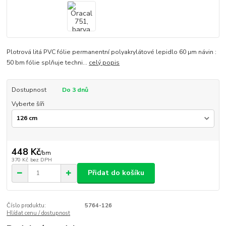
Plotrová litá PVC fólie permanentní polyakrylátové lepidlo 60 µm návin :
50 bm fólie splňuje techni...
celý popis
Dostupnost
Do 3 dnů
Vyberte šíři
448 Kč
/
bm
370 Kč
bez DPH
Přidat do košíku
Číslo produktu:
5764-126
Hlídat cenu / dostupnost