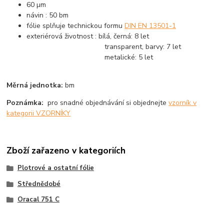
60 µm
návin : 50 bm
fólie splňuje technickou formu
DIN EN 13501-1
exteriérová životnost : bílá, černá: 8 let
transparent, barvy: 7 let
metalické: 5 let
Měrná jednotka:
bm
Poznámka:
pro snadné objednávání si objednejte
vzorník v
kategorii VZORNÍKY
Zboží zařazeno v kategoriích
Plotrové a ostatní fólie
Střednědobé
Oracal 751 C