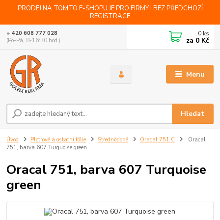
PRODEJ NA TOMTO E-SHOPU JE PRO FIRMY I BEZ PŘEDCHOZÍ
REGISTRACE
0
ks
+ 420 608 777 028
za
0 Kč
(Po-Pá, 8-16:30 hod.)
Menu
Hledat
Úvod
Plotrové a ostatní fólie
Střednědobé
Oracal 751 C
Oracal
751, barva 607 Turquoise green
Oracal 751, barva 607 Turquoise
green