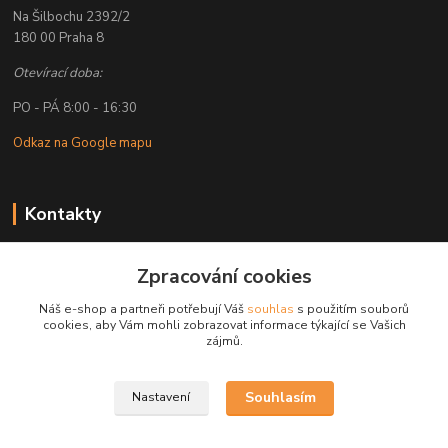
Na Šilbochu 2392/2
180 00 Praha 8
Otevírací doba:
PO - PÁ 8:00 - 16:30
Odkaz na Google mapu
Kontakty
Petr Lapka
Zpracování cookies
+ 420 608 777 028
(Po-Pá, 8-16:30 hod.)
Náš e-shop a partneři potřebují Váš
souhlas
s použitím souborů
cookies, aby Vám mohli zobrazovat informace týkající se Vašich
obchod@golemreklama.cz
zájmů.
Souhlasím
Nastavení