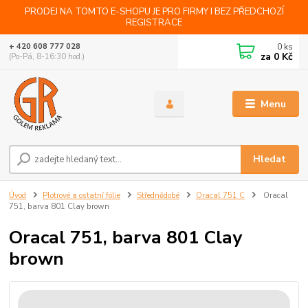
PRODEJ NA TOMTO E-SHOPU JE PRO FIRMY I BEZ PŘEDCHOZÍ
REGISTRACE
0
ks
+ 420 608 777 028
za
0 Kč
(Po-Pá, 8-16:30 hod.)
Menu
Hledat
Úvod
Plotrové a ostatní fólie
Střednědobé
Oracal 751 C
Oracal
751, barva 801 Clay brown
Oracal 751, barva 801 Clay
brown