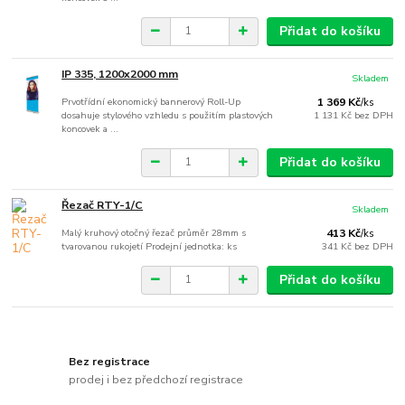
Přidat do košíku
IP 335, 1200x2000 mm
Skladem
Prvotřídní ekonomický bannerový Roll-Up
1 369 Kč
/
ks
dosahuje stylového vzhledu s použitím plastových
1 131 Kč
bez DPH
koncovek a ...
Přidat do košíku
Řezač RTY-1/C
Skladem
Malý kruhový otočný řezač průměr 28mm s
413 Kč
/
ks
tvarovanou rukojetí Prodejní jednotka: ks
341 Kč
bez DPH
Přidat do košíku
Bez registrace
prodej i bez předchozí registrace