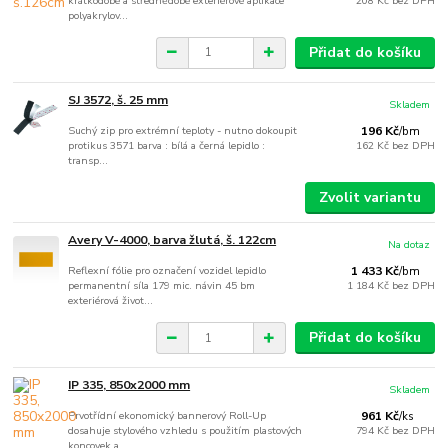
krátkodobé a střednědobé exteriérové aplikace
208 Kč
bez DPH
polyakrylov...
Přidat do košíku
SJ 3572, š. 25 mm
Skladem
Suchý zip pro extrémní teploty - nutno dokoupit
196 Kč
/
bm
protikus 3571 barva : bílá a černá lepidlo :
162 Kč
bez DPH
transp...
Zvolit variantu
Avery V-4000, barva žlutá, š. 122cm
Na dotaz
Reflexní fólie pro označení vozidel lepidlo
1 433 Kč
/
bm
permanentní síla 179 mic. návin 45 bm
1 184 Kč
bez DPH
exteriérová život...
Přidat do košíku
IP 335, 850x2000 mm
Skladem
Prvotřídní ekonomický bannerový Roll-Up
961 Kč
/
ks
dosahuje stylového vzhledu s použitím plastových
794 Kč
bez DPH
koncovek a ...