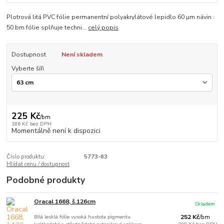
Plotrová litá PVC fólie permanentní polyakrylátové lepidlo 60 µm návin :
50 bm fólie splňuje techni...
celý popis
Dostupnost
Není skladem
Vyberte šíři
225 Kč
/
bm
186 Kč
bez DPH
Momentálně není k dispozici
Číslo produktu:
5773-63
Hlídat cenu / dostupnost
Podobné produkty
Oracal 1668, š.126cm
Skladem
Bílá lesklá fólie vysoká hustota pigmentu
252 Kč
/
bm