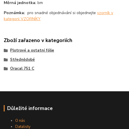
Měrná jednotka:
bm
Poznámka:
pro snadné objednávání si objednejte
vzorník v
kategorii VZORNÍKY
Zboží zařazeno v kategoriích
Plotrové a ostatní fólie
Střednědobé
Oracal 751 C
Důležité informace
O nás
Datalisty