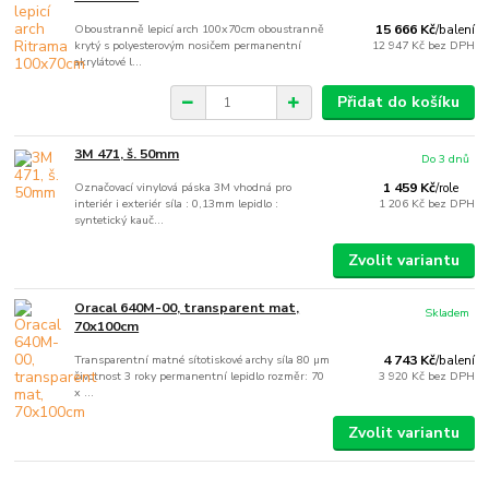
Oboustranně lepicí arch 100x70cm oboustranně
15 666 Kč
/
balení
krytý s polyesterovým nosičem permanentní
12 947 Kč
bez DPH
akrylátové l...
Přidat do košíku
3M 471, š. 50mm
Do 3 dnů
Označovací vinylová páska 3M vhodná pro
1 459 Kč
/
role
interiér i exteriér síla : 0,13mm lepidlo :
1 206 Kč
bez DPH
syntetický kauč...
Zvolit variantu
Oracal 640M-00, transparent mat,
Skladem
70x100cm
Transparentní matné sítotiskové archy síla 80 µm
4 743 Kč
/
balení
životnost 3 roky permanentní lepidlo rozměr: 70
3 920 Kč
bez DPH
x ...
Zvolit variantu