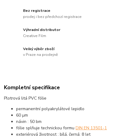
Bez registrace
prodej i bez předchozí registrace
Výhradní distributor
Creative Film
Velký výběr zboží
v Praze na prodejně
Kompletní specifikace
Plotrová litá PVC fólie
permanentní polyakrylátové lepidlo
60 µm
návin : 50 bm
fólie splňuje technickou formu
DIN EN 13501-1
exteriérová životnost : bílá, černá: 8 let