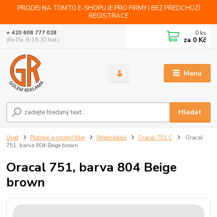
PRODEJ NA TOMTO E-SHOPU JE PRO FIRMY I BEZ PŘEDCHOZÍ
REGISTRACE
0
ks
+ 420 608 777 028
za
0 Kč
(Po-Pá, 8-16:30 hod.)
Menu
Hledat
Úvod
Plotrové a ostatní fólie
Střednědobé
Oracal 751 C
Oracal
751, barva 804 Beige brown
Oracal 751, barva 804 Beige
brown