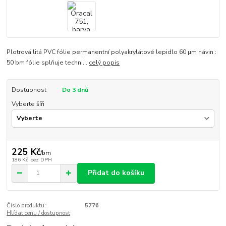
Plotrová litá PVC fólie permanentní polyakrylátové lepidlo 60 µm návin :
50 bm fólie splňuje techni...
celý popis
Dostupnost
Do 3 dnů
Vyberte šíři
225 Kč
/
bm
186 Kč
bez DPH
Přidat do košíku
Číslo produktu:
5776
Hlídat cenu / dostupnost