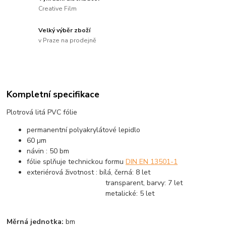
Creative Film
Velký výběr zboží
v Praze na prodejně
Kompletní specifikace
Plotrová litá PVC fólie
permanentní polyakrylátové lepidlo
60 µm
návin : 50 bm
fólie splňuje technickou formu
DIN EN 13501-1
exteriérová životnost : bílá, černá: 8 let
transparent, barvy: 7 let
metalické: 5 let
Měrná jednotka:
bm