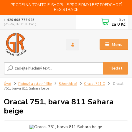
PRODEJ NA TOMTO E-SHOPU JE PRO FIRMY I BEZ PŘEDCHOZÍ
REGISTRACE
0
ks
+ 420 608 777 028
za
0 Kč
(Po-Pá, 8-16:30 hod.)
Menu
Hledat
Úvod
Plotrové a ostatní fólie
Střednědobé
Oracal 751 C
Oracal
751, barva 811 Sahara beige
Oracal 751, barva 811 Sahara
beige