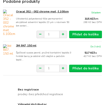
Podobné produkty
Oracal 352 - 002 chrome mat, š.100cm
Skladem
Ultratenká polyesterová fólie permanentní
315 Kč
/
bm
akrylátové solventní lepidlo 23 µm s návinem 50
260 Kč
bez DPH
bm exteri...
Přidat do košíku
3M 847, 150 ml
Do 3 dnů
Špičkové vysoce pevné, pružné kontaktní lepidlo 3
517 Kč
/
ks
hnědé barvy je odolné vůči olejům a palivům
427 Kč
bez DPH
lepid...
Přidat do košíku
Bez registrace
prodej i bez předchozí registrace
Výhradní distributor