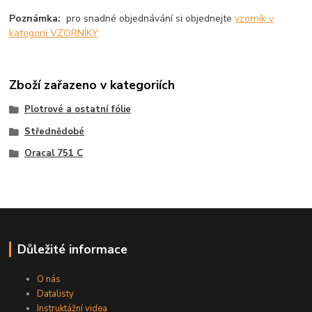
Poznámka:
pro snadné objednávání si objednejte
vzorník v
kategorii VZORNÍKY
Zboží zařazeno v kategoriích
Plotrové a ostatní fólie
Střednědobé
Oracal 751 C
Důležité informace
O nás
Datalisty
Instruktážní videa