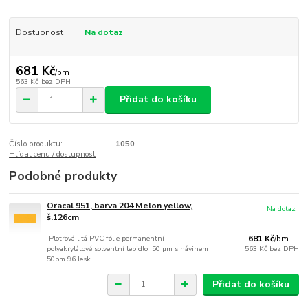
Dostupnost
Na dotaz
681 Kč
/
bm
563 Kč
bez DPH
Přidat do košíku
Číslo produktu:
1050
Hlídat cenu / dostupnost
Podobné produkty
Oracal 951, barva 204 Melon yellow,
Na dotaz
š.126cm
Plotrová litá PVC fólie permanentní
681 Kč
/
bm
polyakrylátové solventní lepidlo 50 µm s návinem
563 Kč
bez DPH
50bm 96 lesk...
Přidat do košíku