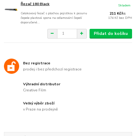
Řezač 180 Black
Skladem
Celokovový řezač s plochou pojistkou k posunu
211 Kč
/
ks
čepele plastová spona na odlamování čepelí
174 Kč
bez DPH
doporučené...
Přidat do košíku
Bez registrace
prodej i bez předchozí registrace
Výhradní distributor
Creative Film
Velký výběr zboží
v Praze na prodejně