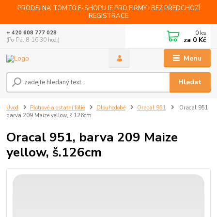
PRODEJ NA TOMTO E-SHOPU JE PRO FIRMY I BEZ PŘEDCHOZÍ
REGISTRACE
0
ks
+ 420 608 777 028
za
0 Kč
(Po-Pá, 8-16:30 hod.)
Menu
Hledat
Úvod
Plotrové a ostatní fólie
Dlouhodobé
Oracal 951
Oracal 951,
barva 209 Maize yellow, š.126cm
Oracal 951, barva 209 Maize
yellow, š.126cm