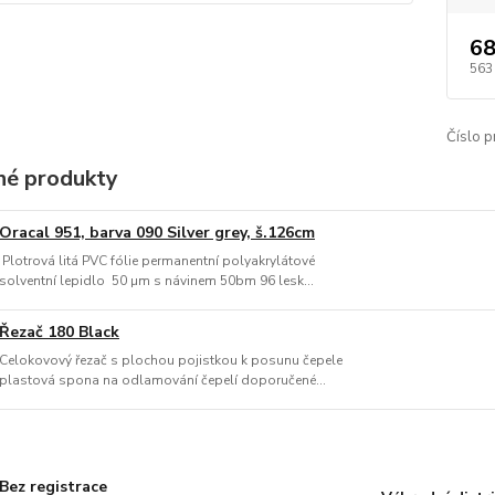
68
563
Číslo p
é produkty
Oracal 951, barva 090 Silver grey, š.126cm
Plotrová litá PVC fólie permanentní polyakrylátové
solventní lepidlo 50 µm s návinem 50bm 96 lesk...
Řezač 180 Black
Celokovový řezač s plochou pojistkou k posunu čepele
plastová spona na odlamování čepelí doporučené...
Bez registrace