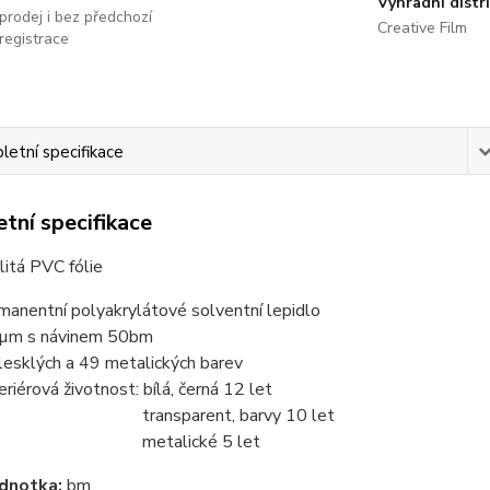
Výhradní distr
prodej i bez předchozí
Creative Film
registrace
etní specifikace
tní specifikace
litá PVC fólie
manentní polyakrylátové solventní lepidlo
µm s návinem 50bm
lesklých a 49 metalických barev
eriérová životnost: bílá, černá 12 let
ransparent, barvy 10 let
etalické 5 let
dnotka:
bm