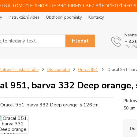
J NA TOMTO E-SHOPU JE PRO FIRMY I BEZ PŘEDCHOZÍ REGI
ty
Instruktážní videa
Obchodní podmínky
Kontakty
Nevíte
Hledat
+ 42
(Po-Pá
lotrové a ostatní fólie
Dlouhodobé
Oracal 951
Oracal 951, bar
al 951, barva 332 Deep orange,
Plotro
50 µm 
Dos