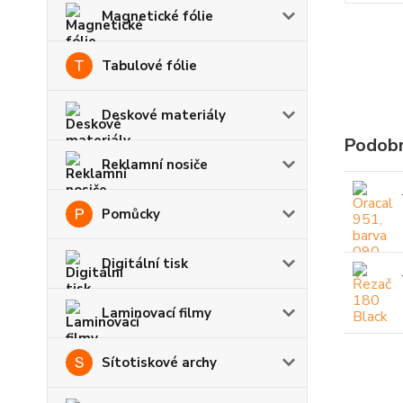
Magnetické fólie
Tabulové fólie
Deskové materiály
Podobn
Reklamní nosiče
Pomůcky
Digitální tisk
Laminovací filmy
Sítotiskové archy