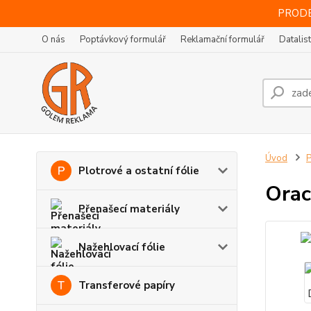
PRODE
O nás
Poptávkový formulář
Reklamační formulář
Datalis
Úvod
P
Plotrové a ostatní fólie
Orac
Přenašecí materiály
Nažehlovací fólie
Transferové papíry