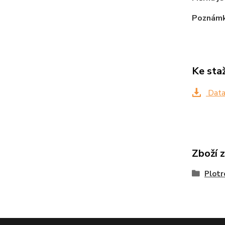
Poznámk
Ke sta
Data
Zboží 
Plotr