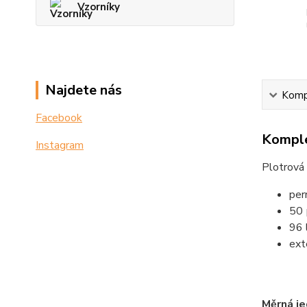
Vzorníky
Najdete nás
Kompl
Facebook
Komple
Instagram
Plotrová 
per
50 
96 
ext
t
m
Měrná je