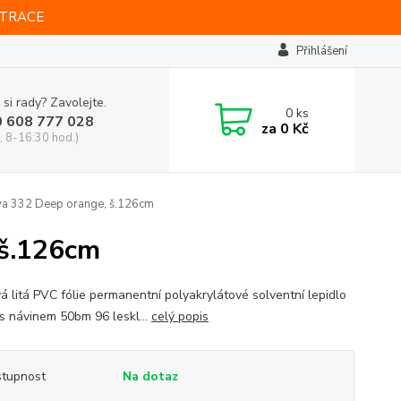
STRACE
Přihlášení
 si rady? Zavolejte.
0
ks
0 608 777 028
za
0 Kč
, 8-16:30 hod.)
va 332 Deep orange, š.126cm
 š.126cm
vá litá PVC fólie permanentní polyakrylátové solventní lepidlo
s návinem 50bm 96 leskl...
celý popis
tupnost
Na dotaz