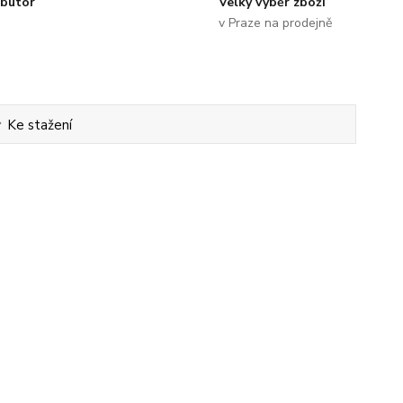
ibutor
Velký výběr zboží
v Praze na prodejně
Ke stažení