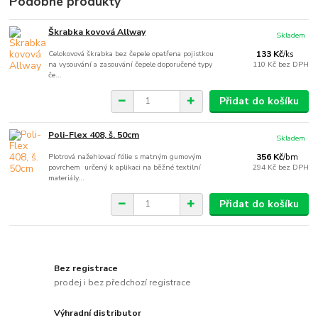
Podobné produkty
Škrabka kovová Allway
Skladem
Celokovová škrabka bez čepele opatřena pojistkou
133 Kč
/
ks
na vysouvání a zasouvání čepele doporučené typy
110 Kč
bez DPH
če...
Přidat do košíku
Poli-Flex 408, š. 50cm
Skladem
Plotrová nažehlovací fólie s matným gumovým
356 Kč
/
bm
povrchem určený k aplikaci na běžné textilní
294 Kč
bez DPH
materiály...
Přidat do košíku
Bez registrace
prodej i bez předchozí registrace
Výhradní distributor