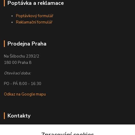
Poptávka a reklamace
Poptávkový formulář
Reklamační formulář
Prodejna Praha
Na Šilbochu 2392/2
180 00 Praha 8
Otevírací doba:
PO - PÁ 8:00 - 16:30
Odkaz na Google mapu
Kontakty
Petr Lapka
Zpracování cookies
+ 420 608 777 028