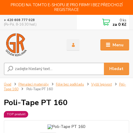
PRODEJ NA TOMTO E-SHOPU JE PRO FIRMY I BEZ PŘEDCHOZÍ
REGISTRACE
0
ks
+ 420 608 777 028
za
0 Kč
(Po-Pá, 8-16:30 hod.)
Menu
Hledat
Úvod
Přenašecí materiály
Fólie bez podkladu
Vyšší lepivost
Poli-
Tape 160
Poli-Tape PT 160
Poli-Tape PT 160
TOP produkt