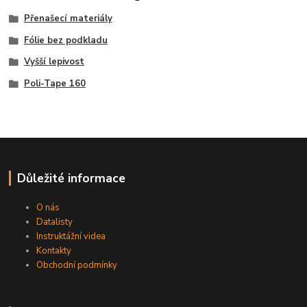
Přenašecí materiály
Fólie bez podkladu
Vyšší lepivost
Poli-Tape 160
Důležité informace
O nás
Datalisty
Instruktážní videa
Kontakty
Obchodní podmínky